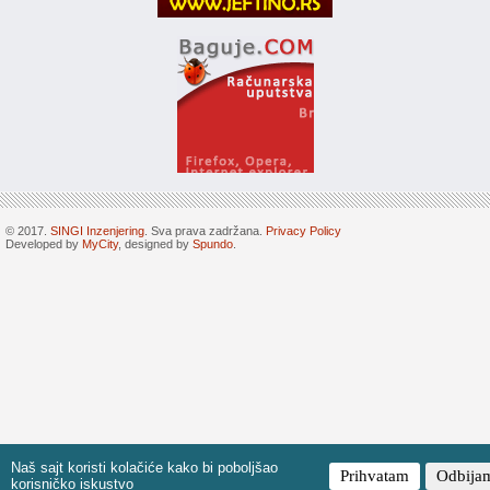
© 2017.
SINGI Inzenjering
. Sva prava zadržana.
Privacy Policy
Developed by
MyCity
, designed by
Spundo
.
Naš sajt koristi kolačiće kako bi poboljšao
Prihvatam
Odbija
korisničko iskustvo