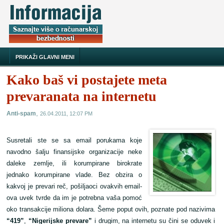
PRIKAŽI GLAVNI MENI
Kako baš vi postajete meta
prevaranata na internetu
,
Anti-spam
26.04.2011, 12:07 PM
Susretali ste se sa email porukama koje
navodno šalju finansijske organizacije neke
daleke zemlje, ili korumpirane birokrate
jednako korumpirane vlade. Bez obzira o
kakvoj je prevari reč, pošiljaoci ovakvih email-
ova uvek tvrde da im je potrebna vaša pomoć
oko transakcije miliona dolara. Šeme poput ovih, poznate pod nazivima
“419”
,
“Nigerijske prevare”
i drugim, na internetu su čini se oduvek i