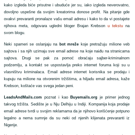
kako izgleda biće prisutne i ubuduće jer su, iako izgleda neverovatno,
dovoljno uspešne da svojim kreatorima donose profit. Na pitanje gde
ovakvi prevaranti pronalaze vašu email adresu i kako to da vi postajete
njihova meta, odgovara ugledni bloger Brajan Krebson
u tekstu
na
svom blogu.
Neki spameri se oslanjaju na
bot mreže
koje pretražuju milione veb
sajtova i sa njih uzimaju sve email adrese na koje naiđu na stranicama
sajtova. Drugi se pak za pomoć obraćaju sajber-kriminalnom
podzemlju, a kontakt se uspostavlja preko internet foruma koji su u
vlasništvu kriminalaca. Email adrese internet korisnika se prodaju i
kupuju na milione na otvorenim tržištima, a hiljadu email adresa, kaže
Krebson, koštaće vas svega jedan peni.
LeadsAndMails.com
poznat i kao
Buyemails.org
je primer jednog
takvog tržišta. Sedište je u Nju Delhiju u Indiji. Kompanija koja prodaje
email adrese tvrdi u svojim reklamama da je njihovo korišćenje potpuno
legalno a nema sumnje da su neki od njenih klijenata prevaranti iz
Nigerije.