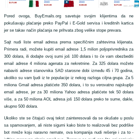
Pored ovoga, BuyEmails.org savetuje svojim klijentima da ne
pokušavaju plaćanje preko PayPal i E-Gold servisa i kreditnih kartica
jer se takav način plaćanja ne prihvata zbog velike stope prevara.
Sajt nudi liste email adresa prema specifičnim zahtevima klijenata.
Primera radi, možete kupiti email adrese 1,5 milion poljoprivrednika za
300 dolara, ili dodajte ovoj sumi još 100 dolara i to će vam obezbediti
email adrese 4 miliona agenata za nekretnine. Za 325 dolara možete
nabaviti adrese stanovnika SAD starosne dobi između 45 i 70 godina,
ukoliko su vam ljudi iz te populacije iz nekog razloga ciljna grupa. Za 5
miliona Gmail adresa platićete 350 dolara, i to su verovatno najskuplje
email adrese, jer za 30 miliona Yahoo adresa platićete tek 50 dolara
više, a za 50 miliona AOL adresa još 150 dolara preko te sume, dakle,
ukupno 500 dolara.
Ukoliko ste se čitajući ovaj tekst zainteresovali da se okušate u poslu
sa spamovanjem, ali niste sigurni kako biste to realizovali bez podrške
bot mreže koju naravno nemate, ova kompanija nudi rešenje i za to -