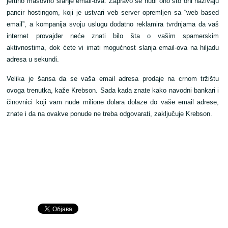
jeftino masovno slanje email-ova. Zapravo se nudi ono što oni nazivaju
pancir hostingom, koji je ustvari veb server opremljen sa “web based
email”, a kompanija svoju uslugu dodatno reklamira tvrdnjama da vaš
internet provajder neće znati bilo šta o vašim spamerskim
aktivnostima, dok ćete vi imati mogućnost slanja email-ova na hiljadu
adresa u sekundi.
Velika je šansa da se vaša email adresa prodaje na crnom tržištu
ovoga trenutka, kaže Krebson. Sada kada znate kako navodni bankari i
činovnici koji vam nude milione dolara dolaze do vaše email adrese,
znate i da na ovakve ponude ne treba odgovarati, zaključuje Krebson.