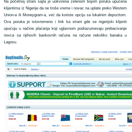
Na početnoj strani sajta je uokvirena zelenom bojom poruka upućena
klijentima iz Nigerije da ne troše vreme i novac na uplate preko Western
Union-a ili Moneygram-a, već da koriste opciju sa lokalnim depozitom.
Ova poruka je istovremeno i link ka strani gde se nigerijski klijenti
upućuju u načine plaćanja koji uglavnom podrazumevaju prebacivanje
novca sa njihovih bankovnih računa na račune nekoliko banaka u
Lagosu.