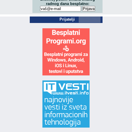
radnog dana besplatno:
Prijatelji