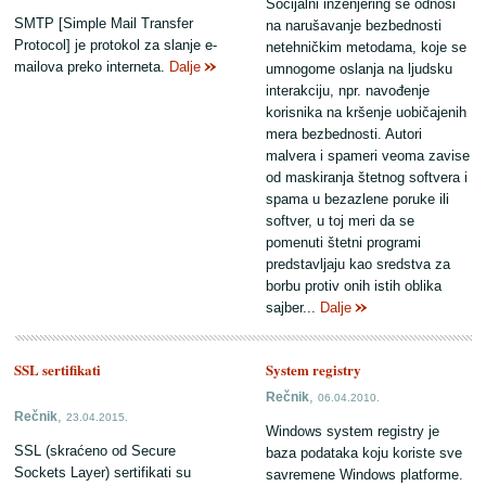
Socijalni inženjering se odnosi
SMTP [Simple Mail Transfer
na narušavanje bezbednosti
Protocol] je protokol za slanje e-
netehničkim metodama, koje se
mailova preko interneta.
Dalje
umnogome oslanja na ljudsku
interakciju, npr. navođenje
korisnika na kršenje uobičajenih
mera bezbednosti. Autori
malvera i spameri veoma zavise
od maskiranja štetnog softvera i
spama u bezazlene poruke ili
softver, u toj meri da se
pomenuti štetni programi
predstavljaju kao sredstva za
borbu protiv onih istih oblika
sajber...
Dalje
SSL sertifikati
System registry
,
Rečnik
06.04.2010.
,
Rečnik
23.04.2015.
Windows system registry je
SSL (skraćeno od Secure
baza podataka koju koriste sve
Sockets Layer) sertifikati su
savremene Windows platforme.