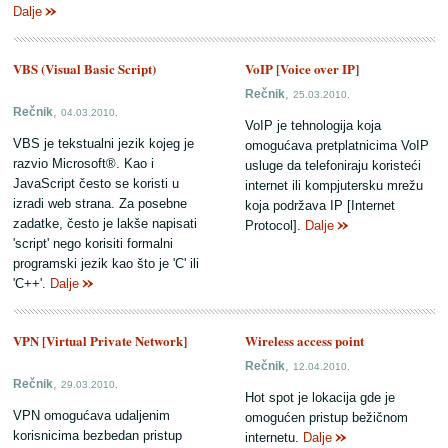
Dalje
VBS (Visual Basic Script)
VoIP [Voice over IP]
,
Rečnik
25.03.2010.
,
Rečnik
04.03.2010.
VoIP je tehnologija koja
VBS je tekstualni jezik kojeg je
omogućava pretplatnicima VoIP
razvio Microsoft®. Kao i
usluge da telefoniraju koristeći
JavaScript često se koristi u
internet ili kompjutersku mrežu
izradi web strana. Za posebne
koja podržava IP [Internet
zadatke, često je lakše napisati
Protocol].
Dalje
'script' nego korisiti formalni
programski jezik kao što je 'C' ili
'C++'.
Dalje
VPN [Virtual Private Network]
Wireless access point
,
Rečnik
12.04.2010.
,
Rečnik
29.03.2010.
Hot spot je lokacija gde je
VPN omogućava udaljenim
omogućen pristup bežičnom
korisnicima bezbedan pristup
internetu.
Dalje