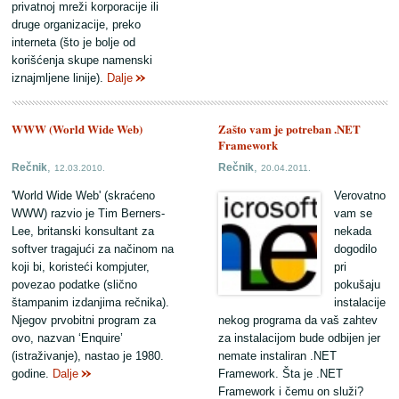
privatnoj mreži korporacije ili
druge organizacije, preko
interneta (što je bolje od
korišćenja skupe namenski
iznajmljene linije).
Dalje
WWW (World Wide Web)
Zašto vam je potreban .NET
Framework
,
,
Rečnik
Rečnik
12.03.2010.
20.04.2011.
'World Wide Web' (skraćeno
Verovatno
WWW) razvio je Tim Berners-
vam se
Lee, britanski konsultant za
nekada
softver tragajući za načinom na
dogodilo
koji bi, koristeći kompjuter,
pri
povezao podatke (slično
pokušaju
štampanim izdanjima rečnika).
instalacije
Njegov prvobitni program za
nekog programa da vaš zahtev
ovo, nazvan ‘Enquire’
za instalacijom bude odbijen jer
(istraživanje), nastao je 1980.
nemate instaliran .NET
godine.
Dalje
Framework. Šta je .NET
Framework i čemu on služi?