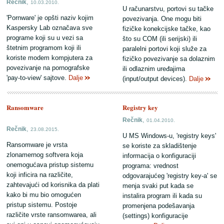
,
Rečnik
10.03.2010.
U računarstvu, portovi su tačke
'Pornware' je opšti naziv kojim
povezivanja. One mogu biti
Kaspersky Lab označava sve
fizičke konekcijske tačke, kao
programe koji su u vezi sa
što su COM (ili serijski) ili
štetnim programom koji ili
paralelni portovi koji služe za
koriste modem kompjutera za
fizičko povezivanje sa dolaznim
povezivanje na pornografske
ili odlaznim uređajima
'pay-to-view' sajtove.
Dalje
(input/output devices).
Dalje
Ransomware
Registry key
,
Rečnik
01.04.2010.
,
Rečnik
23.08.2015.
U MS Windows-u, 'registry keys'
Ransomware je vrsta
se koriste za skladištenje
zlonamernog softvera koja
informacija o konfiguraciji
onemogućava pristup sistemu
programa: vrednost
koji inficira na različite,
odgovarajućeg 'registry key-a' se
zahtevajući od korisnika da plati
menja svaki put kada se
kako bi mu bio omogućen
instalira program ili kada su
pristup sistemu. Postoje
promenjena podešavanja
različite vrste ransomwarea, ali
(settings) konfiguracije