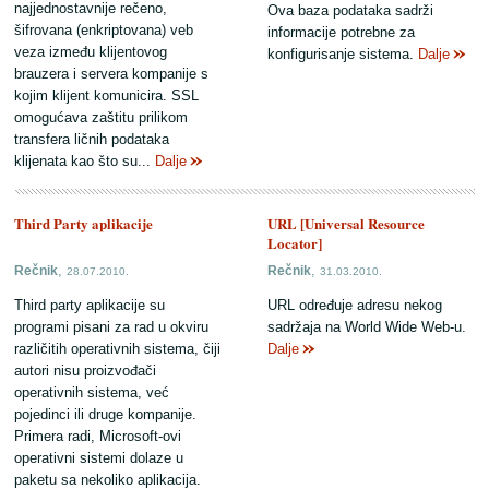
najjednostavnije rečeno,
Ova baza podataka sadrži
šifrovana (enkriptovana) veb
informacije potrebne za
veza između klijentovog
konfigurisanje sistema.
Dalje
brauzera i servera kompanije s
kojim klijent komunicira. SSL
omogućava zaštitu prilikom
transfera ličnih podataka
klijenata kao što su...
Dalje
Third Party aplikacije
URL [Universal Resource
Locator]
,
,
Rečnik
Rečnik
28.07.2010.
31.03.2010.
Third party aplikacije su
URL određuje adresu nekog
programi pisani za rad u okviru
sadržaja na World Wide Web-u.
različitih operativnih sistema, čiji
Dalje
autori nisu proizvođači
operativnih sistema, već
pojedinci ili druge kompanije.
Primera radi, Microsoft-ovi
operativni sistemi dolaze u
paketu sa nekoliko aplikacija.