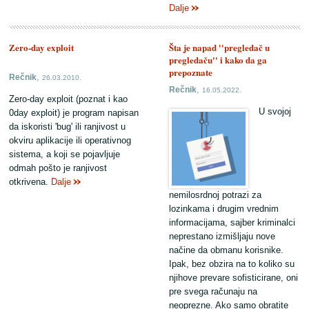
Dalje
Zero-day exploit
Šta je napad ''pregledač u
pregledaču'' i kako da ga
prepoznate
,
Rečnik
26.03.2010.
,
Rečnik
16.05.2022.
Zero-day exploit (poznat i kao
U svojoj
0day exploit) je program napisan
da iskoristi 'bug' ili ranjivost u
okviru aplikacije ili operativnog
sistema, a koji se pojavljuje
odmah pošto je ranjivost
otkrivena.
Dalje
nemilosrdnoj potrazi za
lozinkama i drugim vrednim
informacijama, sajber kriminalci
neprestano izmišljaju nove
načine da obmanu korisnike.
Ipak, bez obzira na to koliko su
njihove prevare sofisticirane, oni
pre svega računaju na
neoprezne. Ako samo obratite