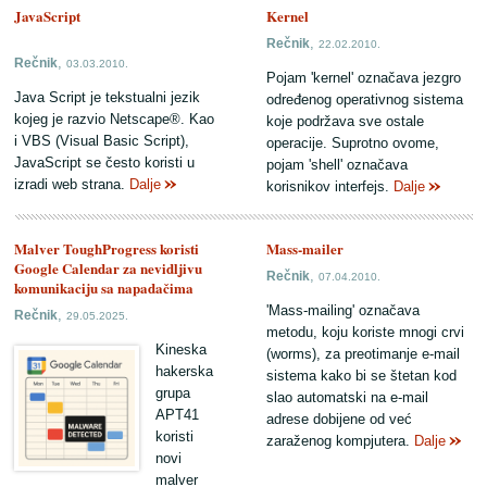
JavaScript
Kernel
,
Rečnik
22.02.2010.
,
Rečnik
03.03.2010.
Pojam 'kernel' označava jezgro
Java Script je tekstualni jezik
određenog operativnog sistema
kojeg je razvio Netscape®. Kao
koje podržava sve ostale
i VBS (Visual Basic Script),
operacije. Suprotno ovome,
JavaScript se često koristi u
pojam 'shell' označava
izradi web strana.
Dalje
korisnikov interfejs.
Dalje
Malver ToughProgress koristi
Mass-mailer
Google Calendar za nevidljivu
,
Rečnik
07.04.2010.
komunikaciju sa napadačima
'Mass-mailing' označava
,
Rečnik
29.05.2025.
metodu, koju koriste mnogi crvi
Kineska
(worms), za preotimanje e-mail
hakerska
sistema kako bi se štetan kod
grupa
slao automatski na e-mail
APT41
adrese dobijene od već
koristi
zaraženog kompjutera.
Dalje
novi
malver