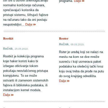
svi oni u osnovi onemogućavaju
programa.
Dalje
normalno korišćenje računara,
sprečavajući korisnika da
pristupi sistemu, šifrujući fajlove
na računaru tako da oni postaju
neupotrebljivi...
Dalje
Rootkit
Router
,
Rečnik
09.03.2010.
,
Rečnik
25.05.2010.
Ruter je uređaj koji se nalazi na
Rootkit je kolekcija programa
mestu na kom se dve mreže
koje haker koristi kako bi
susreću i koji usmerava paket
izbegao otkrivanje tokom
podataka ka sledećoj tački kroz
pokušaja neovlašćenog pristupa
koju ovaj treba da prođe na putu
kompjuteru. To se može
do svog krajnjeg odredišta.
ostvariti ili zamenom sistemskih
Dalje
fajlova ili biblioteka podataka, ili
instalacijom kernel modula.
Dalje