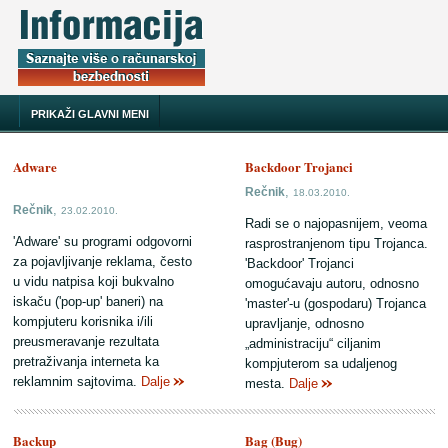
PRIKAŽI GLAVNI MENI
Adware
Backdoor Trojanci
,
Rečnik
18.03.2010.
,
Rečnik
23.02.2010.
Radi se o najopasnijem, veoma
'Adware' su programi odgovorni
rasprostranjenom tipu Trojanca.
za pojavljivanje reklama, često
'Backdoor' Trojanci
u vidu natpisa koji bukvalno
omogućavaju autoru, odnosno
iskaču ('pop-up' baneri) na
'master'-u (gospodaru) Trojanca
kompjuteru korisnika i/ili
upravljanje, odnosno
preusmeravanje rezultata
„administraciju“ ciljanim
pretraživanja interneta ka
kompjuterom sa udaljenog
reklamnim sajtovima.
Dalje
mesta.
Dalje
Backup
Bag (Bug)