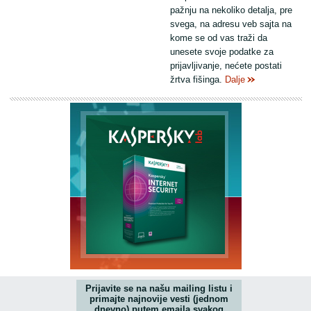
pažnju na nekoliko detalja, pre
svega, na adresu veb sajta na
kome se od vas traži da
unesete svoje podatke za
prijavljivanje, nećete postati
žrtva fišinga.
Dalje
Prijavite se na našu mailing listu i
primajte najnovije vesti (jednom
dnevno) putem emaila svakog