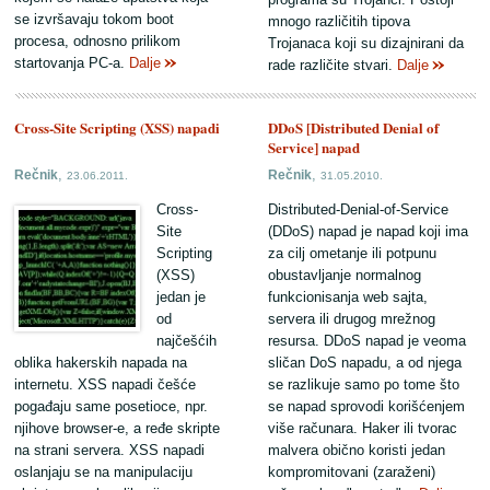
se izvršavaju tokom boot
mnogo različitih tipova
procesa, odnosno prilikom
Trojanaca koji su dizajnirani da
startovanja PC-a.
Dalje
rade različite stvari.
Dalje
Cross-Site Scripting (XSS) napadi
DDoS [Distributed Denial of
Service] napad
,
,
Rečnik
Rečnik
23.06.2011.
31.05.2010.
Cross-
Distributed-Denial-of-Service
Site
(DDoS) napad je napad koji ima
Scripting
za cilj ometanje ili potpunu
(XSS)
obustavljanje normalnog
jedan je
funkcionisanja web sajta,
od
servera ili drugog mrežnog
najčešćih
resursa. DDoS napad je veoma
oblika hakerskih napada na
sličan DoS napadu, a od njega
internetu. XSS napadi češće
se razlikuje samo po tome što
pogađaju same posetioce, npr.
se napad sprovodi korišćenjem
njihove browser-e, a ređe skripte
više računara. Haker ili tvorac
na strani servera. XSS napadi
malvera obično koristi jedan
oslanjaju se na manipulaciju
kompromitovani (zaraženi)