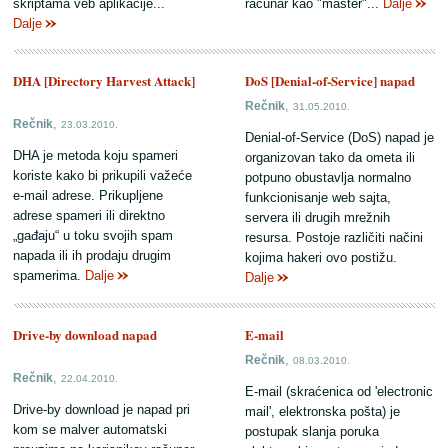
skriptama veb aplikacije...
računar kao "master"...
Dalje
Dalje
DHA [Directory Harvest Attack]
DoS [Denial-of-Service] napad
,
Rečnik
31.05.2010.
,
Rečnik
23.03.2010.
Denial-of-Service (DoS) napad je
DHA je metoda koju spameri
organizovan tako da ometa ili
koriste kako bi prikupili važeće
potpuno obustavlja normalno
e-mail adrese. Prikupljene
funkcionisanje web sajta,
adrese spameri ili direktno
servera ili drugih mrežnih
„gađaju“ u toku svojih spam
resursa. Postoje različiti načini
napada ili ih prodaju drugim
kojima hakeri ovo postižu.
spamerima.
Dalje
Dalje
Drive-by download napad
E-mail
,
Rečnik
08.03.2010.
,
Rečnik
22.04.2010.
E-mail (skraćenica od 'electronic
Drive-by download je napad pri
mail', elektronska pošta) je
kom se malver automatski
postupak slanja poruka