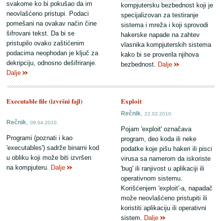
svakome ko bi pokušao da im
kompjutersku bezbednost koji je
neovlašćeno pristupi. Podaci
specijalizovan za testiranje
pomešani na ovakav način čine
sistema i mreža i koji sprovodi
šifrovani tekst. Da bi se
hakerske napade na zahtev
pristupilo ovako zaštićenim
vlasnika kompjuterskih sistema
podacima neophodan je ključ za
kako bi se proverila njihova
dekripciju, odnosno dešifriranje.
bezbednost.
Dalje
Dalje
Executable file (izvršni fajl)
Exploit
,
Rečnik
22.02.2010.
,
Rečnik
09.04.2010.
Pojam 'exploit' označava
Programi (poznati i kao
program, deo koda ili neke
'executables') sadrže binarni kod
podatke koje pišu hakeri ili pisci
u obliku koji može biti izvršen
virusa sa namerom da iskoriste
na kompjuteru.
Dalje
'bug' ili ranjivost u aplikaciji ili
operativnom sistemu.
Korišćenjem 'exploit'-a, napadač
može neovlašćeno pristupiti ili
koristiti aplikaciju ili operativni
sistem.
Dalje