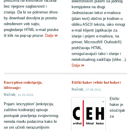
preuzima na korisnikov računar
elektronskim putem sa jednog
bez njegove saglasnosti i
kompjutera na drugi.
znanja. Da bi se pokrenuo drive-
Jednostavan tekst e-mailova
by download dovoljna je poseta
(plain text) obično je kodiran u
određenom veb sajtu,
obliku ASCII teksta, iako mnogi
pregledanje HTML e-mail poruke
e-mail klijenti (aplikacije za
ili klik na pop-up prozor.
Dalje
slanje i prijem e-mailova; na
primer, Microsoft® Outlook®)
podržavaju HTML,
omogućavajući tako i slanje i
netekstualnog sadržaja (slike...).
Dalje
Encryption (enkripcija,
Etički haker (white hat haker)
šifriranje)
,
Rečnik
27.06.2011.
,
Rečnik
11.03.2010.
Etički
Pojam 'encryption' (enkripcija,
haker je
zaštitno kodiranje) opisuje
stručnjak
postupak pravljenja svojevrsnog
za
nereda među podacima kako bi
se oni učinili nerazumljivim