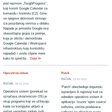
pod nazivom „ToughProgress“,
koji koristi Google Calendar za
komandu i kontrolu (C2), čime
se njegove aktivnosti skrivaju
iza pouzdanog servisa u oblaku.
Napade je primetila Google-ova
obaveštajna grupa za pretnje,
koja je otkrila i demontirala
Google Calendar i Workspace
infrastrukturu koju kontrolišu
napadači i uvela ciljane mere
kako bi sprečila...
Dalje
Operativni sistem
Patch
,
Rečnik
22.02.2010.
,
Rečnik
08.03.2010.
'Patch' obezbeđuje dopunski,
Operativni sistem (ponekad se
ispravljeni ili najnoviji kod za
označava skraćenicom OS) je
određeni operativni sistem ili
skup programa koji se učitavaju
aplikaciju. Izuzev 'open source'
kada se kompjuter uključi a
softvera, većina prodavaca
potom upravljaju radom svih
softvera ne objavljuje svoje