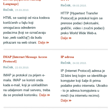
Language]
,
Rečnik
09.03.2010.
,
Rečnik
15.03.2010.
HTTP [Hypertext Transfer
HTML se sastoji od niza kodova
Protocol] je protokol kojim se
korišćenih u fajlu koji
prenose podaci (tekstualni,
omogućava određenim
grafički, video i zvučni podaci)
podacima (koji se označavaju
preko World Wide Web-a.
kao „web sadržaj“) da budu
Dalje
prikazani na web strani.
Dalje
IMAP [Internet Message Access
IP adresa
Protocol]
,
Rečnik
24.02.2010.
,
Rečnik
22.03.2010.
IP (Internet Protocol) adresa je
IMAP je protokol za prijem e-
32-bitni broj kojim se identifikuje
maila. IMAP se koristi onda
kompjuter koji šalje ili prima
kada e-mail, koji je uskladišten
podatke preko interneta. Ukratko
na udaljenom mail serveru, treba
- to je adresa kompjutera u
da se prosledi korisniku.
Dalje
mreži (na internetu recimo).
Dalje