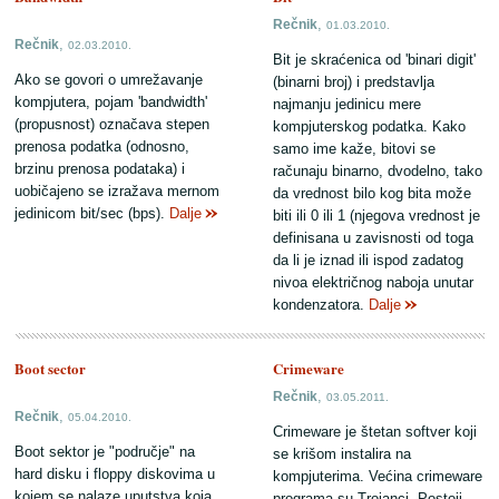
,
Rečnik
01.03.2010.
,
Rečnik
02.03.2010.
Bit je skraćenica od 'binari digit'
Ako se govori o umrežavanje
(binarni broj) i predstavlja
kompjutera, pojam 'bandwidth'
najmanju jedinicu mere
(propusnost) označava stepen
kompjuterskog podatka. Kako
prenosa podatka (odnosno,
samo ime kaže, bitovi se
brzinu prenosa podataka) i
računaju binarno, dvodelno, tako
uobičajeno se izražava mernom
da vrednost bilo kog bita može
jedinicom bit/sec (bps).
Dalje
biti ili 0 ili 1 (njegova vrednost je
definisana u zavisnosti od toga
da li je iznad ili ispod zadatog
nivoa električnog naboja unutar
kondenzatora.
Dalje
Boot sector
Crimeware
,
Rečnik
03.05.2011.
,
Rečnik
05.04.2010.
Crimeware je štetan softver koji
Boot sektor je "područje" na
se krišom instalira na
hard disku i floppy diskovima u
kompjuterima. Većina crimeware
kojem se nalaze uputstva koja
programa su Trojanci. Postoji