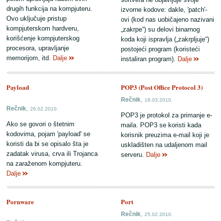
drugih funkcija na kompjuteru.
izvorne kodove: dakle, 'patch'-
Ovo uključuje pristup
ovi (kod nas uobičajeno nazivani
kompjuterskom hardveru,
„zakrpe“) su delovi binarnog
korišćenje kompjuterskog
koda koji ispravlja („zakrpljuje“)
procesora, upravljanje
postojeći program (koristeći
memorijom, itd.
Dalje
instaliran program).
Dalje
Payload
POP3 (Post Office Protocol 3)
,
Rečnik
19.03.2010.
,
Rečnik
26.02.2010.
POP3 je protokol za primanje e-
Ako se govori o štetnim
maila. POP3 se koristi kada
kodovima, pojam 'payload' se
korisnik preuzima e-mail koji je
koristi da bi se opisalo šta je
uskladišten na udaljenom mail
zadatak virusa, crva ili Trojanca
serveru.
Dalje
na zaraženom kompjuteru.
Dalje
Pornware
Port
,
Rečnik
25.02.2010.