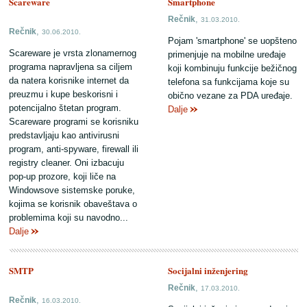
Scareware
Smartphone
,
Rečnik
31.03.2010.
,
Rečnik
30.06.2010.
Pojam 'smartphone' se uopšteno
Scareware je vrsta zlonamernog
primenjuje na mobilne uređaje
programa napravljena sa ciljem
koji kombinuju funkcije bežičnog
da natera korisnike internet da
telefona sa funkcijama koje su
preuzmu i kupe beskorisni i
obično vezane za PDA uređaje.
potencijalno štetan program.
Dalje
Scareware programi se korisniku
predstavljaju kao antivirusni
program, anti-spyware, firewall ili
registry cleaner. Oni izbacuju
pop-up prozore, koji liče na
Windowsove sistemske poruke,
kojima se korisnik obaveštava o
problemima koji su navodno...
Dalje
SMTP
Socijalni inženjering
,
Rečnik
17.03.2010.
,
Rečnik
16.03.2010.