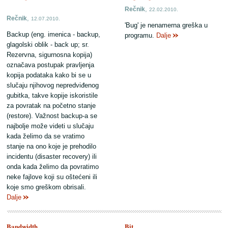
,
Rečnik
22.02.2010.
,
Rečnik
12.07.2010.
'Bug' je nenamerna greška u
Backup (eng. imenica - backup,
programu.
Dalje
glagolski oblik - back up; sr.
Rezervna, sigurnosna kopija)
označava postupak pravljenja
kopija podataka kako bi se u
slučaju njihovog nepredviđenog
gubitka, takve kopije iskoristile
za povratak na početno stanje
(restore). Važnost backup-a se
najbolje može videti u slučaju
kada želimo da se vratimo
stanje na ono koje je prehodilo
incidentu (disaster recovery) ili
onda kada želimo da povratimo
neke fajlove koji su oštećeni ili
koje smo greškom obrisali.
Dalje
Bandwidth
Bit