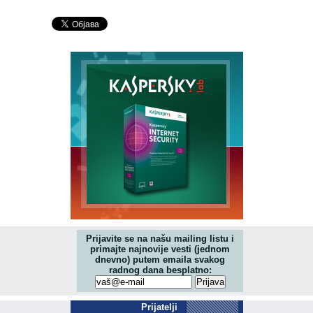
Prijavite se na našu mailing listu i
primajte najnovije vesti (jednom
dnevno) putem emaila svakog
radnog dana besplatno:
Prijatelji