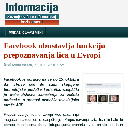
PRIKAŽI GLAVNI MENI
Facebook obustavlja funkciju
prepoznavanja lica u Evropi
,
Društvene mreže
24.09.2012, 08:39 AM
Facebook je poručio da će do 15. oktobra
da izbriše sve do sada skupljene
biometrijske podatke korisnika, saopštila
je irska državna kancelarija za zaštitu
podataka, a prenosi nemačka televizijska
mreža ARD.
Prepoznavanje lica u Evropi već sada nije
moguće, navodi se u saopštenju. Prepoznavanje crta lica trebalo bi
pomoći korisnicima da na fotografijama pronađu svoje prijatelje i da ih