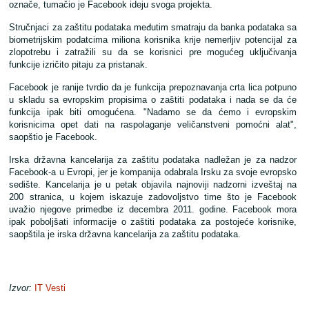
označe, tumačio je Facebook ideju svoga projekta.
Stručnjaci za zaštitu podataka međutim smatraju da banka podataka sa
biometrijskim podatcima miliona korisnika krije nemerljiv potencijal za
zlopotrebu i zatražili su da se korisnici pre mogućeg uključivanja
funkcije izričito pitaju za pristanak.
Facebook je ranije tvrdio da je funkcija prepoznavanja crta lica potpuno
u skladu sa evropskim propisima o zaštiti podataka i nada se da će
funkcija ipak biti omogućena. "Nadamo se da ćemo i evropskim
korisnicima opet dati na raspolaganje veličanstveni pomoćni alat",
saopštio je Facebook.
Irska državna kancelarija za zaštitu podataka nadležan je za nadzor
Facebook-a u Evropi, jer je kompanija odabrala Irsku za svoje evropsko
sedište. Kancelarija je u petak objavila najnoviji nadzorni izveštaj na
200 stranica, u kojem iskazuje zadovoljstvo time što je Facebook
uvažio njegove primedbe iz decembra 2011. godine. Facebook mora
ipak poboljšati informacije o zaštiti podataka za postojeće korisnike,
saopštila je irska državna kancelarija za zaštitu podataka.
Izvor:
IT Vesti