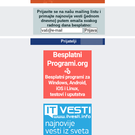
Prijavite se na našu mailing listu i
primajte najnovije vesti (jednom
dnevno) putem emaila svakog
radnog dana besplatno:
Prijatelji