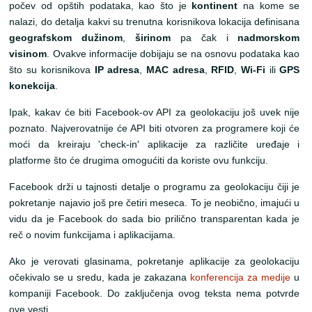
počev od opštih podataka, kao što je
kontinent
na kome se
nalazi, do detalja kakvi su trenutna korisnikova lokacija definisana
geografskom dužinom
,
širinom
pa čak i
nadmorskom
visinom
. Ovakve informacije dobijaju se na osnovu podataka kao
što su korisnikova
IP adresa
,
MAC adresa
,
RFID
,
Wi-Fi
ili
GPS
konekcija
.
Ipak, kakav će biti Facebook-ov API za geolokaciju još uvek nije
poznato. Najverovatnije će API biti otvoren za programere koji će
moći da kreiraju 'check-in' aplikacije za različite uređaje i
platforme što će drugima omogućiti da koriste ovu funkciju.
Facebook drži u tajnosti detalje o programu za geolokaciju čiji je
pokretanje najavio još pre četiri meseca. To je neobično, imajući u
vidu da je Facebook do sada bio prilično transparentan kada je
reč o novim funkcijama i aplikacijama.
Ako je verovati glasinama, pokretanje aplikacije za geolokaciju
očekivalo se u sredu, kada je zakazana
konferencija za medije
u
kompaniji Facebook. Do zaključenja ovog teksta nema potvrde
ove vesti.