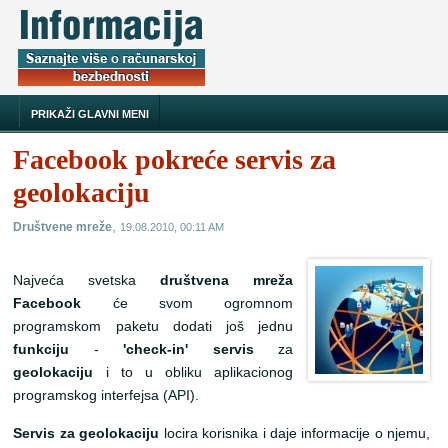
PRIKAŽI GLAVNI MENI
Facebook pokreće servis za
geolokaciju
,
Društvene mreže
19.08.2010, 00:11 AM
Najveća svetska
društvena mreža
Facebook
će svom ogromnom
programskom paketu dodati još jednu
funkciju
-
'check-in' servis
za
geolokaciju
i to u obliku aplikacionog
programskog interfejsa (API).
Servis za geolokaciju
locira korisnika i daje informacije o njemu,