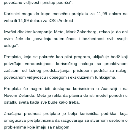
povećanu vidljivost i pristup podršci“.
Korisnici mogu da kupe mesečnu pretplatu za 11,99 dolara na
vebu ili 14,99 dolara za iOS i Android.
Izvršni direktor kompanije Meta, Mark Zakerberg, rekao je da oni
ovim žele da „povećaju autentičnost i bezbednost svih svojih
usluga“.
Pretplata, koja se pokreće kao pilot program, uključuje bedž koji
potvrđuje verodostojnost korisničkog naloga sa proaktivnom
zaštitom od lažnog predstavljanja, pristupom podršci za nalog,
povećanom vidljivošću i dosegom i ekskluzivnim funkcijama.
Pretplata će najpre biti dostupna korisnicima u Australiji i na
Novom Zelandu. Meta je rekla da planira da isti model ponudi i u
ostatku sveta kada sve bude kako treba.
Značajna prednost pretplate je bolja korisnička podrška, koja
omogućava pretplatnicima da razgovaraju sa stvarnom osobom o
problemima koje imaju sa nalogom.