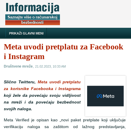
PRIKAŽI GLAVNI MENI
Meta uvodi pretplatu za Facebook
i Instagram
,
Društvene mreže
21.02.2023, 10:33 AM
Slično Twitteru,
Meta uvodi pretplatu
za korisnike Facebooka i Instagrama
koji žele da povećaju svoju vidljivost
na mreži i da povećaju bezbednost
svojih naloga.
Meta Verified je opisan kao „novi paket pretplate koji uključuje
verifikaciju naloga sa zaštitom od lažnog predstavljanja,