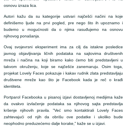
osnovu izraza lica.
Autori kažu da su kategorije ustvari najčešći načini na koje
definišemo ljude na prvi pogled, pre nego što ih upoznamo i
budemo u mogućnosti da o njima rasuđujemo na osnovu
njihovog ponašanja.
Ovaj svojevrsni eksperiment ima za cilj da istakne posledice
javnog objavljivanja ličnih podataka na sajtovima društvenih
mreža i načina na koji biramo kako ćemo biti predstavljeni u
takvom okruženju, koje se najčešće zanemaruju. Osim toga,
projekat Lovely Faces pokazuje i kakav rudnik zlata predstavljaju
društvene mreže kao što je Facebook kada je reč o krađi
identiteta.
Portparol Facebooka u pisanoj izjavi dostavljenoj medijima kaže
da ovakvo izvlačenje podataka sa njihovog sajta predstavlja
kršenje njihovih pravila. "Već smo kontaktirali Lovely Faces
zahtevajući od njih da obrišu ove podatke i ukoliko bude
neophodno preduzećemo dalje korake," kaže se u izjavi.