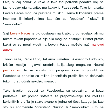
Ovaj slučaj pokazuje kako je lako zloupotrebiti podatke koji se
javno objavljuju na sajtovima kakav je
Facebook
. Tako je na sajtu
Lovely Faces moguća pretraga muških i ženskih korisnika prema
imenima ili kriterijumima kao što su “opušten”, “lukav” ili
“samoljubiv”.
Sajt
Lovely Faces
je bio dostupan na kratko u ponedeljak, ali mu
tokom tokom popodneva nije bilo moguće pristupiti. Primer profila
kakvi su se mogli videti na Lovely Faces možete naći
na ovoj
adresi
.
Tvorci sajta, Paolo Cirio, italijanski umetnik i Alesandro Ludovićo,
kritičar medija i glavni urednik italijanskog magazina Neural
priznali su
da su koristili bot program kako bi povukli sa
Facebooka podatke sa milion korisničkih profila što se dešavalo
tokom prethodnih nekoliko meseci.
Tako izvučeni podaci sa Facebooka su preuzimani u bazu
podataka i uz pomoć softvera za prepoznavanje lica 250000
korisničkih profila je razvstavano u jednu od šest kategorija, kao
što su spomenute “opušten”, “lukav” ili “samoljubiv”, i to na