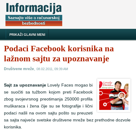
PRIKAŽI GLAVNI MENI
Podaci Facebook korisnika na
lažnom sajtu za upoznavanje
,
Društvene mreže
08.02.2011, 09:39 AM
Sajt za upoznavanje
Lovely Faces mogao bi
se suočiti sa tužbom kojom preti Facebook
zbog svojevrsnog preotimanja 250000 profila
muškaraca i žena čije su se fotografije i lični
podaci našli na ovom sajtu pošto su preuzeti
sa sajta najveće svetske društvene mreže bez prethodne dozvole
korisnika.