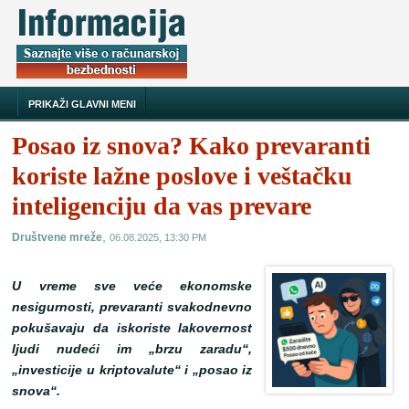
PRIKAŽI GLAVNI MENI
Posao iz snova? Kako prevaranti
koriste lažne poslove i veštačku
inteligenciju da vas prevare
,
Društvene mreže
06.08.2025, 13:30 PM
U vreme sve veće ekonomske
nesigurnosti, prevaranti svakodnevno
pokušavaju da iskoriste lakovernost
ljudi nudeći im „brzu zaradu“,
„investicije u kriptovalute“ i „posao iz
snova“.