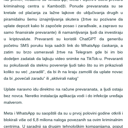
kriminalnog centra u Kambodži. Ponude prevaranata su se
kretale od plaćanja za lažne lajkove do uključivanja drugih u
piramidalnu šemu iznajmljivanja skutera (žrtve su pozivane da
uplate depozit kako bi započele posao i zarađivale, a zapravo su
samo finansirale prevarante) ili namamljivanja ljudi da investiraju
u kriptovalute. Prevaranti su koristili ChatGPT da generišu
početnu SMS poruku koja sadrži link do WhatsApp ćaskanja, a
zatim su brzo usmeravali žrtve na Telegram gde bi im bio
dodeljen zadatak da lajkuju video snimke na TikTok-u. Prevaranti
su pokušavali da steknu poverenje ljudi tako što su im prikazivali
koliko su već „zaradili“, da bi ih na kraju zamolili da uplate novac
da bi „povećali zaradu“ ili „aktivirali nalog“
Uplate naravno idu direktno na račune prevaranata, a ljudi ostaju
bez novca. Neretko instalacija aplikacija vodi i do infekcije uređaja
malverom.
Meta i WhatsApp su saopštili da su u prvoj polovini godine otkrili i
blokirali više od 6,8 miliona naloga povezanih sa ovim kriminalnim
centrima. U saradnji sa drugim tehnološkim kompanijama, poput