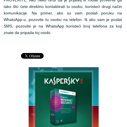
PROVERITE: Ako neko tvrdi da je prijatelj ili rođak proverite ga
tako što ćete direktno kontaktirati tu osobu, koristeći drugi način
komunikacije. Na primer, ako su vam poslali poruku na
WhatsApp-u, pozovite tu osobu na telefon. Ili ako vam je poslat
SMS, pozovite je na WhatsApp koristeći broj telefona za koji
znate da pripada toj osobi.