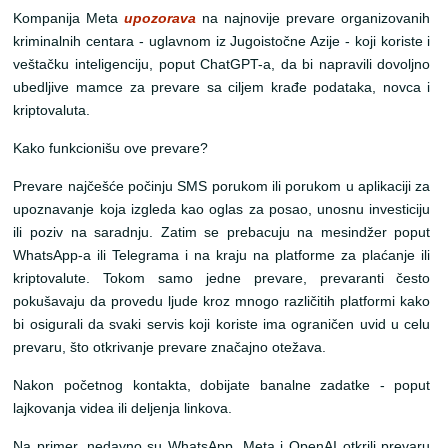
Kompanija Meta
upozorava
na najnovije prevare organizovanih
kriminalnih centara - uglavnom iz Jugoistočne Azije - koji koriste i
veštačku inteligenciju, poput ChatGPT-a, da bi napravili dovoljno
ubedljive mamce za prevare sa ciljem krađe podataka, novca i
kriptovaluta.
Kako funkcionišu ove prevare?
Prevare najčešće počinju SMS porukom ili porukom u aplikaciji za
upoznavanje koja izgleda kao oglas za posao, unosnu investiciju
ili poziv na saradnju. Zatim se prebacuju na mesindžer poput
WhatsApp-a ili Telegrama i na kraju na platforme za plaćanje ili
kriptovalute. Tokom samo jedne prevare, prevaranti često
pokušavaju da provedu ljude kroz mnogo različitih platformi kako
bi osigurali da svaki servis koji koriste ima ograničen uvid u celu
prevaru, što otkrivanje prevare značajno otežava.
Nakon početnog kontakta, dobijate banalne zadatke - poput
lajkovanja videa ili deljenja linkova.
Na primer, nedavno su WhatsApp, Meta i OpenAI otkrili prevaru