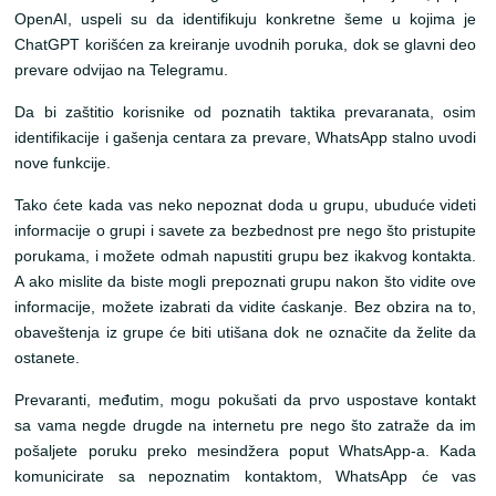
OpenAI, uspeli su da identifikuju konkretne šeme u kojima je
ChatGPT korišćen za kreiranje uvodnih poruka, dok se glavni deo
prevare odvijao na Telegramu.
Da bi zaštitio korisnike od poznatih taktika prevaranata, osim
identifikacije i gašenja centara za prevare, WhatsApp stalno uvodi
nove funkcije.
Tako ćete kada vas neko nepoznat doda u grupu, ubuduće videti
informacije o grupi i savete za bezbednost pre nego što pristupite
porukama, i možete odmah napustiti grupu bez ikakvog kontakta.
A ako mislite da biste mogli prepoznati grupu nakon što vidite ove
informacije, možete izabrati da vidite ćaskanje. Bez obzira na to,
obaveštenja iz grupe će biti utišana dok ne označite da želite da
ostanete.
Prevaranti, međutim, mogu pokušati da prvo uspostave kontakt
sa vama negde drugde na internetu pre nego što zatraže da im
pošaljete poruku preko mesindžera poput WhatsApp-a. Kada
komunicirate sa nepoznatim kontaktom, WhatsApp će vas