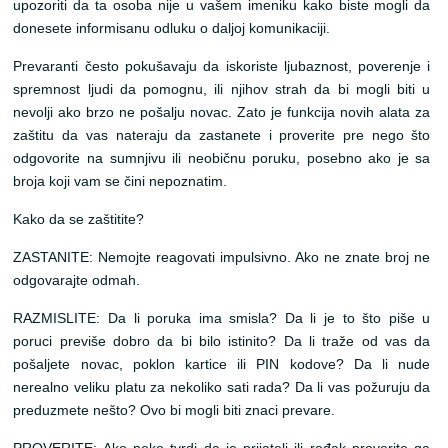
upozoriti da ta osoba nije u vašem imeniku kako biste mogli da
donesete informisanu odluku o daljoj komunikaciji.
Prevaranti često pokušavaju da iskoriste ljubaznost, poverenje i
spremnost ljudi da pomognu, ili njihov strah da bi mogli biti u
nevolji ako brzo ne pošalju novac. Zato je funkcija novih alata za
zaštitu da vas nateraju da zastanete i proverite pre nego što
odgovorite na sumnjivu ili neobičnu poruku, posebno ako je sa
broja koji vam se čini nepoznatim.
Kako da se zaštitite?
ZASTANITE: Nemojte reagovati impulsivno. Ako ne znate broj ne
odgovarajte odmah.
RAZMISLITE: Da li poruka ima smisla? Da li je to što piše u
poruci previše dobro da bi bilo istinito? Da li traže od vas da
pošaljete novac, poklon kartice ili PIN kodove? Da li nude
nerealno veliku platu za nekoliko sati rada? Da li vas požuruju da
preduzmete nešto? Ovo bi mogli biti znaci prevare.