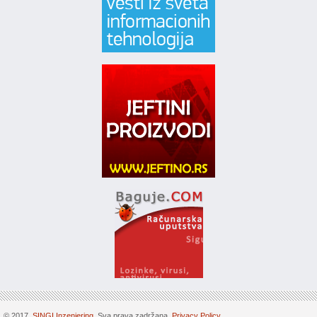
© 2017.
SINGI Inzenjering
. Sva prava zadržana.
Privacy Policy