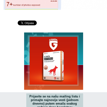
Prijavite se na našu mailing listu i
primajte najnovije vesti (jednom
dnevno) putem emaila svakog