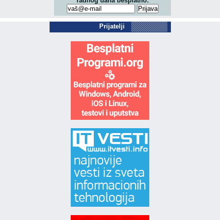
radnog dana besplatno:
Prijatelji