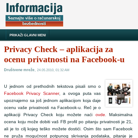
PRIKAŽI GLAVNI MENI
Privacy Check – aplikacija za
ocenu privatnosti na Facebook-u
,
Društvene mreže
24.05.2010, 01:32 AM
U jednom od prethodnih tekstova pisali smo o
Facebook Privacy Scanner
, a ovoga puta vas
upoznajemo sa još jednom aplikacijom koja daje
ocenu vaše privatnosti na Facebook-u. Reč je o
aplikaciji Privacy Check koju možete naći
ovde
. Maksimalna
ocena koju može dobiti vaš FB profil po pitanju privatnosti je 21,
ali je to cilj kojeg teško možete dostići. Osim što sam Facebook
ne pruža mogućnost potpunog skrivanja podataka, pitanje je