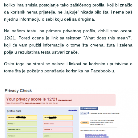
koliko ima smisla postojanje tako zaštićenog profila, koji bi značio
da korisnik nema prijatelje, ne „lajkuje“ nikada bilo šta, i nema baš
nijednu informaciju o sebi koju deli sa drugima.
Na našem testu, na primeru privatnog profila, dobili smo ocenu
12/21. Pored ocene je link sa tekstom 'What does this mean?',
koji će vam pružiti informacije o tome šta crvena, žuta i zelena
polja u rezultatima testa ustvari znače.
Osim toga na strani se nalaze i linkovi sa korisnim uputstvima o
tome šta je poželjno ponašanje korisnika na Facebook-u.