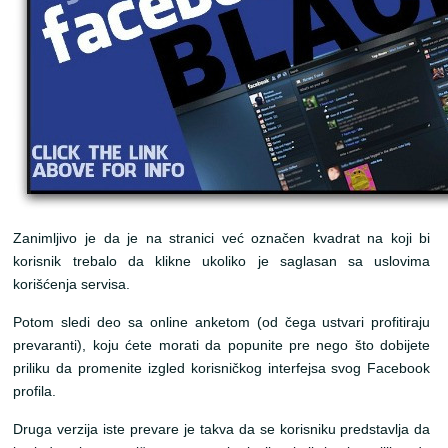
Zanimljivo je da je na stranici već označen kvadrat na koji bi
korisnik trebalo da klikne ukoliko je saglasan sa uslovima
korišćenja servisa.
Potom sledi deo sa online anketom (od čega ustvari profitiraju
prevaranti), koju ćete morati da popunite pre nego što dobijete
priliku da promenite izgled korisničkog interfejsa svog Facebook
profila.
Druga verzija iste prevare je takva da se korisniku predstavlja da