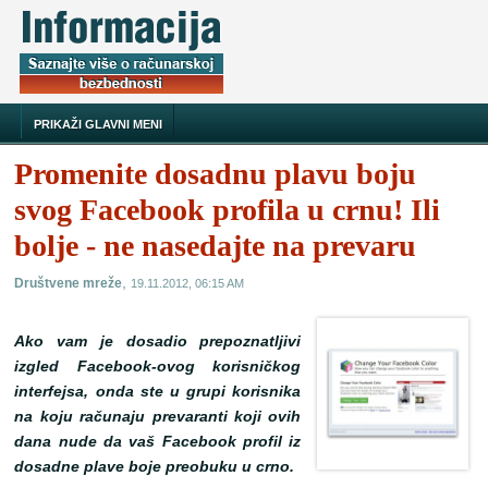
PRIKAŽI GLAVNI MENI
Promenite dosadnu plavu boju
svog Facebook profila u crnu! Ili
bolje - ne nasedajte na prevaru
,
Društvene mreže
19.11.2012, 06:15 AM
Ako vam je dosadio prepoznatljivi
izgled Facebook-ovog korisničkog
interfejsa, onda ste u grupi korisnika
na koju računaju prevaranti koji ovih
dana nude da vaš Facebook profil iz
dosadne plave boje preobuku u crno.