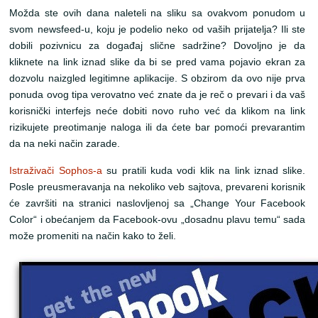
Možda ste ovih dana naleteli na sliku sa ovakvom ponudom u
svom newsfeed-u, koju je podelio neko od vaših prijatelja? Ili ste
dobili pozivnicu za događaj slične sadržine? Dovoljno je da
kliknete na link iznad slike da bi se pred vama pojavio ekran za
dozvolu naizgled legitimne aplikacije. S obzirom da ovo nije prva
ponuda ovog tipa verovatno već znate da je reč o prevari i da vaš
korisnički interfejs neće dobiti novo ruho već da klikom na link
rizikujete preotimanje naloga ili da ćete bar pomoći prevarantim
da na neki način zarade.
Istraživači Sophos-a
su pratili kuda vodi klik na link iznad slike.
Posle preusmeravanja na nekoliko veb sajtova, prevareni korisnik
će završiti na stranici naslovljenoj sa „Change Your Facebook
Color“ i obećanjem da Facebook-ovu „dosadnu plavu temu“ sada
može promeniti na način kako to želi.