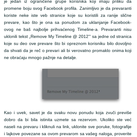
je jedan iz ograničene grupe korisnika koji imaju priliku da
promene boju svog Facebook profila. Zanimljivo je da prevaranti
koriste neke iste veb stranice koje su koristili za ranije slične
prevare, kao što je ona sa ponudom za uklanjanje Facebook-
ovog ne baš najbolje prihvaćenog Timeline-a. Prevaranti nisu
uklonili tekst „Remove My Timeline @ 2012'“ sa jedne od stranica
koje su deo ove prevare što bi opreznom korisniku bilo dovoljno
da shvati da je reč o prevari ali bi verovatno promaklo onima koji
ne obraćaju mnogo pažnje na detalje.
Kao i uvek, savet je da svaku novu ponudu koja zvuči previše
dobro da bi bila istinita uzmete sa rezervom. Ukoliko ste već
naseli na prevaru i kliknuli na link, uklonite sve poruke, fotografije
i lajkove povezane sa ovom prevarom sa vašeg naloga, proverite