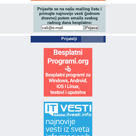
Prijavite se na našu mailing listu i
primajte najnovije vesti (jednom
dnevno) putem emaila svakog
radnog dana besplatno:
Prijatelji