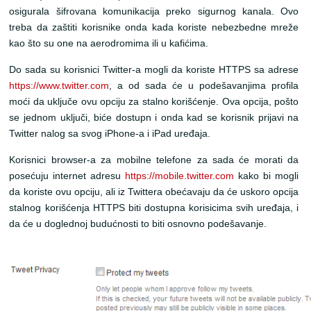
osigurala šifrovana komunikacija preko sigurnog kanala. Ovo
treba da zaštiti korisnike onda kada koriste nebezbedne mreže
kao što su one na aerodromima ili u kafićima.
Do sada su korisnici Twitter-a mogli da koriste HTTPS sa adrese
https://www.twitter.com
, a od sada će u podešavanjima profila
moći da uključe ovu opciju za stalno korišćenje. Ova opcija, pošto
se jednom uključi, biće dostupn i onda kad se korisnik prijavi na
Twitter nalog sa svog iPhone-a i iPad uređaja.
Korisnici browser-a za mobilne telefone za sada će morati da
posećuju internet adresu
https://mobile.twitter.com
kako bi mogli
da koriste ovu opciju, ali iz Twittera obećavaju da će uskoro opcija
stalnog korišćenja HTTPS biti dostupna korisicima svih uređaja, i
da će u doglednoj budućnosti to biti osnovno podešavanje.