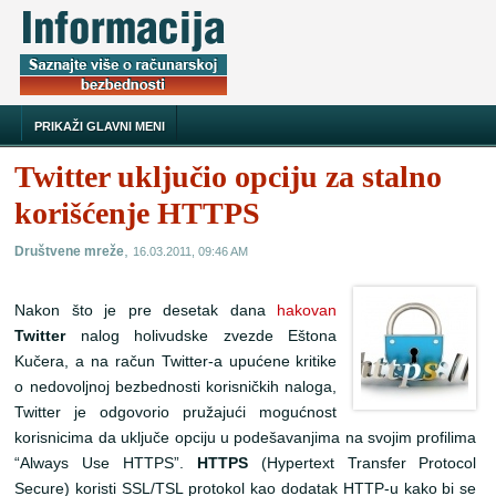
PRIKAŽI GLAVNI MENI
Twitter uključio opciju za stalno
korišćenje HTTPS
,
Društvene mreže
16.03.2011, 09:46 AM
Nakon što je pre desetak dana
hakovan
Twitter
nalog holivudske zvezde Eštona
Kučera, a na račun Twitter-a upućene kritike
o nedovoljnoj bezbednosti korisničkih naloga,
Twitter je odgovorio pružajući mogućnost
korisnicima da uključe opciju u podešavanjima na svojim profilima
“Always Use HTTPS”.
HTTPS
(Hypertext Transfer Protocol
Secure) koristi SSL/TSL protokol kao dodatak HTTP-u kako bi se