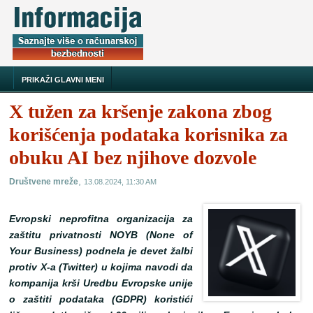
PRIKAŽI GLAVNI MENI
X tužen za kršenje zakona zbog
korišćenja podataka korisnika za
obuku AI bez njihove dozvole
,
Društvene mreže
13.08.2024, 11:30 AM
Evropski neprofitna organizacija za
zaštitu privatnosti NOYB (None of
Your Business) podnela je devet žalbi
protiv X-a (Twitter) u kojima navodi da
kompanija krši Uredbu Evropske unije
o zaštiti podataka (GDPR) koristići