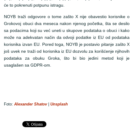
će to pokrenuti potpunu istragu.
NOYB traži odgovore o tome zašto X nije obavestio korisnike o
Grokovoj obuci dva meseca nakon njenog početka, šta se desilo
sa podacima koji su već uneti u skupove podataka o obuci i kako
može na adekvatan način da odvoji podatke iz EU od podataka
korisnika izvan EU. Pored toga, NOYB je postavio pitanje zašto X
još uvek ne traži od korisnika iz EU dozvolu za korišćenje njihovih
podataka za obuku Groka, što bi bio jedini metod koji je
usaglašen sa GDPR-om.
Foto:
Alexander Shatov
|
Unsplash