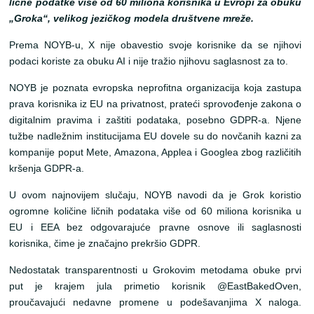
lične podatke više od 60 miliona korisnika u Evropi za obuku
„Groka“, velikog jezičkog modela društvene mreže.
Prema NOYB-u, X nije obavestio svoje korisnike da se njihovi
podaci koriste za obuku AI i nije tražio njihovu saglasnost za to.
NOYB je poznata evropska neprofitna organizacija koja zastupa
prava korisnika iz EU na privatnost, prateći sprovođenje zakona o
digitalnim pravima i zaštiti podataka, posebno GDPR-a. Njene
tužbe nadležnim institucijama EU dovele su do novčanih kazni za
kompanije poput Mete, Amazona, Applea i Googlea zbog različitih
kršenja GDPR-a.
U ovom najnovijem slučaju, NOYB navodi da je Grok koristio
ogromne količine ličnih podataka više od 60 miliona korisnika u
EU i EEA bez odgovarajuće pravne osnove ili saglasnosti
korisnika, čime je značajno prekršio GDPR.
Nedostatak transparentnosti u Grokovim metodama obuke prvi
put je krajem jula primetio korisnik @EastBakedOven,
proučavajući nedavne promene u podešavanjima X naloga.