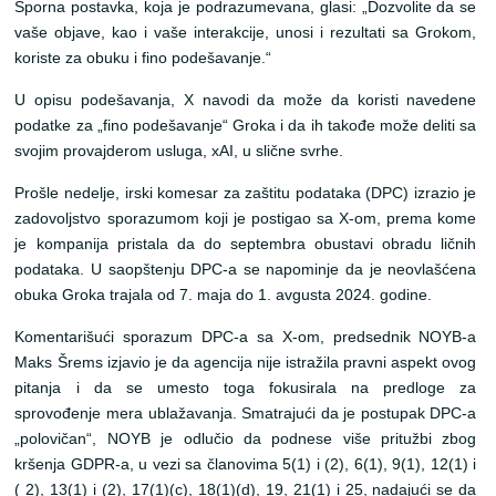
Sporna postavka, koja je podrazumevana, glasi: „Dozvolite da se
vaše objave, kao i vaše interakcije, unosi i rezultati sa Grokom,
koriste za obuku i fino podešavanje.“
U opisu podešavanja, X navodi da može da koristi navedene
podatke za „fino podešavanje“ Groka i da ih takođe može deliti sa
svojim provajderom usluga, xAI, u slične svrhe.
Prošle nedelje, irski komesar za zaštitu podataka (DPC) izrazio je
zadovoljstvo sporazumom koji je postigao sa X-om, prema kome
je kompanija pristala da do septembra obustavi obradu ličnih
podataka. U saopštenju DPC-a se napominje da je neovlašćena
obuka Groka trajala od 7. maja do 1. avgusta 2024. godine.
Komentarišući sporazum DPC-a sa X-om, predsednik NOYB-a
Maks Šrems izjavio je da agencija nije istražila pravni aspekt ovog
pitanja i da se umesto toga fokusirala na predloge za
sprovođenje mera ublažavanja. Smatrajući da je postupak DPC-a
„polovičan“, NOYB je odlučio da podnese više pritužbi zbog
kršenja GDPR-a, u vezi sa članovima 5(1) i (2), 6(1), 9(1), 12(1) i
( 2), 13(1) i (2), 17(1)(c), 18(1)(d), 19, 21(1) i 25, nadajući se da