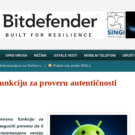
OPISI VIRUSA
REČNIK
OSTALE VESTI
MOBILNI TELEFONI
DRUŠT
|
Informacija.rs na Twitter-u
Pratite nas preko RSS-a
unkciju za proveru autentičnosti
nosnu funkciju za
ogućiti proveru da li
 neizmenjenu verziju