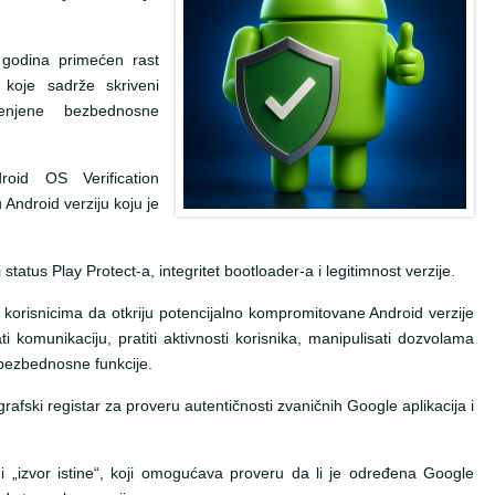
 godina primećen rast
a koje sadrže skriveni
enjene bezbednosne
oid OS Verification
 Android verziju koju je
 status Play Protect-a, integritet bootloader-a i legitimnost verzije.
korisnicima da otkriju potencijalno kompromitovane Android verzije
i komunikaciju, pratiti aktivnosti korisnika, manipulisati dozvolama
 bezbednosne funkcije.
ografski registar za proveru autentičnosti zvaničnih Google aplikacija i
i „izvor istine“, koji omogućava proveru da li je određena Google