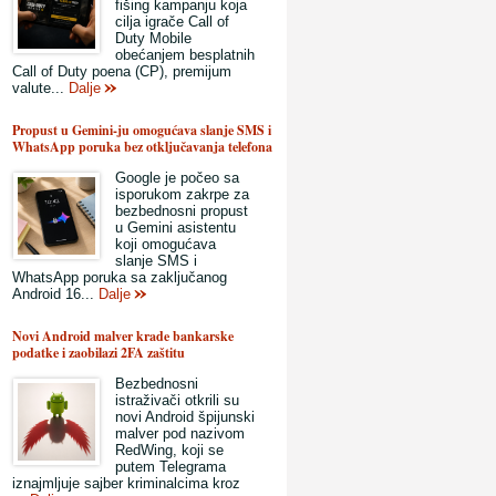
fišing kampanju koja
cilja igrače Call of
Duty Mobile
obećanjem besplatnih
Call of Duty poena (CP), premijum
valute...
Dalje
Propust u Gemini-ju omogućava slanje SMS i
WhatsApp poruka bez otključavanja telefona
Google je počeo sa
isporukom zakrpe za
bezbednosni propust
u Gemini asistentu
koji omogućava
slanje SMS i
WhatsApp poruka sa zaključanog
Android 16...
Dalje
Novi Android malver krade bankarske
podatke i zaobilazi 2FA zaštitu
Bezbednosni
istraživači otkrili su
novi Android špijunski
malver pod nazivom
RedWing, koji se
putem Telegrama
iznajmljuje sajber kriminalcima kroz