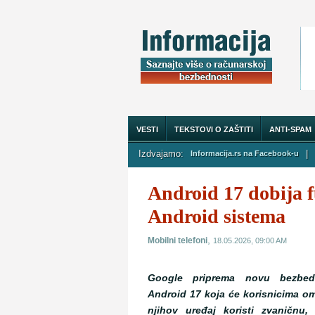
VESTI
TEKSTOVI O ZAŠTITI
ANTI-SPAM
Izdvajamo:
|
Informacija.rs na Facebook-u
O NAMA
Android 17 dobija f
Android sistema
,
Mobilni telefoni
18.05.2026, 09:00 AM
Google priprema novu bezbed
Android 17 koja će korisnicima om
njihov uređaj koristi zvaničnu,