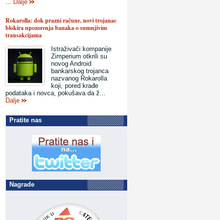
...
Dalje
Rokarolla: dok prazni račune, novi trojanac
blokira upozorenja banaka o sumnjivim
transakcijama
Istraživači kompanije
Zimperium otkrili su
novog Android
bankarskog trojanca
nazvanog Rokarolla
koji, pored krađe
podataka i novca, pokušava da ž...
Dalje
Pratite nas
Nagrade