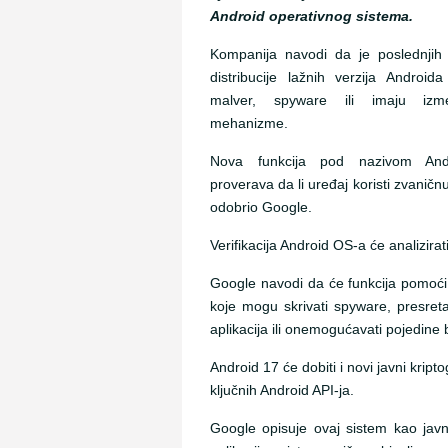
Android operativnog sistema.
Kompanija navodi da je poslednjih
distribucije lažnih verzija Android
malver, spyware ili imaju izm
mehanizme.
Nova funkcija pod nazivom Andr
proverava da li uređaj koristi zvaničnu
odobrio Google.
Verifikacija Android OS-a će analizirati
Google navodi da će funkcija pomoći 
koje mogu skrivati spyware, presretat
aplikacija ili onemogućavati pojedine
Android 17 će dobiti i novi javni kript
ključnih Android API-ja.
Google opisuje ovaj sistem kao javn