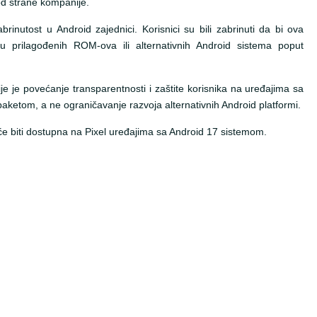
 od strane kompanije.
rinutost u Android zajednici. Korisnici su bili zabrinuti da bi ova
u prilagođenih ROM-ova ili alternativnih Android sistema poput
e je povećanje transparentnosti i zaštite korisnika na uređajima sa
aketom, a ne ograničavanje razvoja alternativnih Android platformi.
 će biti dostupna na Pixel uređajima sa Android 17 sistemom.