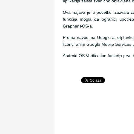
aplikacija zaista zvanično objavljena
Ova najava je u početku izazvala zab
funkcija mogla da ograniči upotreb
GrapheneOS-a.
Prema navodima Google-a, cilj funkcij
licenciranim Google Mobile Services p
Android OS Verification funkcija prvo