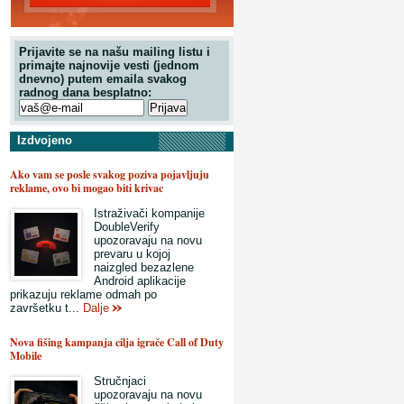
Prijavite se na našu mailing listu i
primajte najnovije vesti (jednom
dnevno) putem emaila svakog
radnog dana besplatno:
Izdvojeno
Ako vam se posle svakog poziva pojavljuju
reklame, ovo bi mogao biti krivac
Istraživači kompanije
DoubleVerify
upozoravaju na novu
prevaru u kojoj
naizgled bezazlene
Android aplikacije
prikazuju reklame odmah po
završetku t...
Dalje
Nova fišing kampanja cilja igrače Call of Duty
Mobile
Stručnjaci
upozoravaju na novu