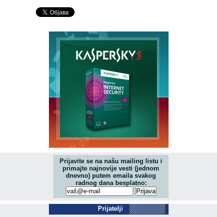
Prijavite se na našu mailing listu i
primajte najnovije vesti (jednom
dnevno) putem emaila svakog
radnog dana besplatno:
Prijatelji