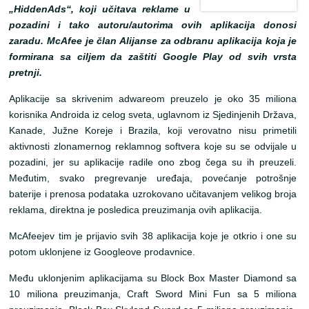
„HiddenAds“, koji učitava reklame u
pozadini i tako autoru/autorima ovih aplikacija donosi
zaradu. McAfee je član Alijanse za odbranu aplikacija koja je
formirana sa ciljem da zaštiti Google Play od svih vrsta
pretnji.
Aplikacije sa skrivenim adwareom preuzelo je oko 35 miliona
korisnika Androida iz celog sveta, uglavnom iz Sjedinjenih Država,
Kanade, Južne Koreje i Brazila, koji verovatno nisu primetili
aktivnosti zlonamernog reklamnog softvera koje su se odvijale u
pozadini, jer su aplikacije radile ono zbog čega su ih preuzeli.
Međutim, svako pregrevanje uređaja, povećanje potrošnje
baterije i prenosa podataka uzrokovano učitavanjem velikog broja
reklama, direktna je posledica preuzimanja ovih aplikacija.
McAfeejev tim je prijavio svih 38 aplikacija koje je otkrio i one su
potom uklonjene iz Googleove prodavnice.
Među uklonjenim aplikacijama su Block Box Master Diamond sa
10 miliona preuzimanja, Craft Sword Mini Fun sa 5 miliona