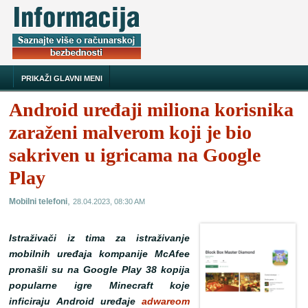
PRIKAŽI GLAVNI MENI
Android uređaji miliona korisnika
zaraženi malverom koji je bio
sakriven u igricama na Google
Play
,
Mobilni telefoni
28.04.2023, 08:30 AM
Istraživači iz tima za istraživanje
mobilnih uređaja kompanije McAfee
pronašli su na Google Play 38 kopija
popularne igre Minecraft koje
inficiraju Android uređaje
adwareom