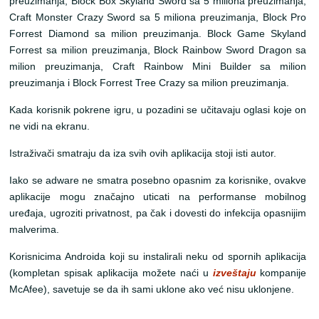
preuzimanja, Block Box Skyland Sword sa 5 miliona preuzimanja,
Craft Monster Crazy Sword sa 5 miliona preuzimanja, Block Pro
Forrest Diamond sa milion preuzimanja. Block Game Skyland
Forrest sa milion preuzimanja, Block Rainbow Sword Dragon sa
milion preuzimanja, Craft Rainbow Mini Builder sa milion
preuzimanja i Block Forrest Tree Crazy sa milion preuzimanja.
Kada korisnik pokrene igru, u pozadini se učitavaju oglasi koje on
ne vidi na ekranu.
Istraživači smatraju da iza svih ovih aplikacija stoji isti autor.
Iako se adware ne smatra posebno opasnim za korisnike, ovakve
aplikacije mogu značajno uticati na performanse mobilnog
uređaja, ugroziti privatnost, pa čak i dovesti do infekcija opasnijim
malverima.
Korisnicima Androida koji su instalirali neku od spornih aplikacija
(kompletan spisak aplikacija možete naći u
izveštaju
kompanije
McAfee), savetuje se da ih sami uklone ako već nisu uklonjene.