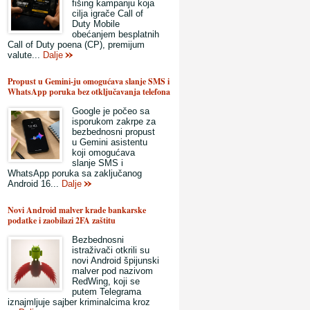
fišing kampanju koja
cilja igrače Call of
Duty Mobile
obećanjem besplatnih
Call of Duty poena (CP), premijum
valute...
Dalje
Propust u Gemini-ju omogućava slanje SMS i
WhatsApp poruka bez otključavanja telefona
Google je počeo sa
isporukom zakrpe za
bezbednosni propust
u Gemini asistentu
koji omogućava
slanje SMS i
WhatsApp poruka sa zaključanog
Android 16...
Dalje
Novi Android malver krade bankarske
podatke i zaobilazi 2FA zaštitu
Bezbednosni
istraživači otkrili su
novi Android špijunski
malver pod nazivom
RedWing, koji se
putem Telegrama
iznajmljuje sajber kriminalcima kroz