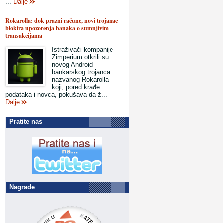
...
Dalje
Rokarolla: dok prazni račune, novi trojanac
blokira upozorenja banaka o sumnjivim
transakcijama
Istraživači kompanije
Zimperium otkrili su
novog Android
bankarskog trojanca
nazvanog Rokarolla
koji, pored krađe
podataka i novca, pokušava da ž...
Dalje
Pratite nas
Nagrade