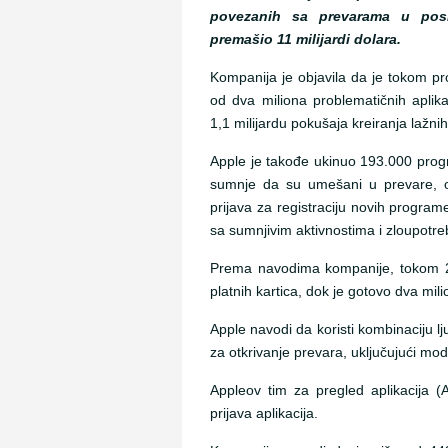
povezanih sa prevarama u posl
premašio 11 milijardi dolara.
Kompanija je objavila da je tokom pr
od dva miliona problematičnih aplikac
1,1 milijardu pokušaja kreiranja lažni
Apple je takođe ukinuo 193.000 pro
sumnje da su umešani u prevare, 
prijava za registraciju novih program
sa sumnjivim aktivnostima i zloupotr
Prema navodima kompanije, tokom 20
platnih kartica, dok je gotovo dva mili
Apple navodi da koristi kombinaciju 
za otkrivanje prevara, uključujući mod
Appleov tim za pregled aplikacija 
prijava aplikacija.