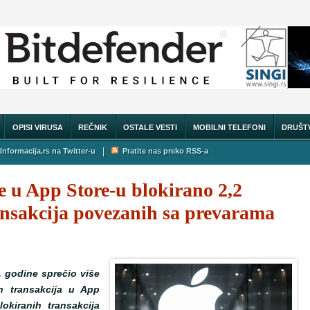
OPISI VIRUSA
REČNIK
OSTALE VESTI
MOBILNI TELEFONI
DRUŠT
|
Informacija.rs na Twitter-u
Pratite nas preko RSS-a
e u App Store-u blokirano 2,2
ansakcija povezanih sa prevarama
. godine sprečio više
ih transakcija u App
okiranih transakcija