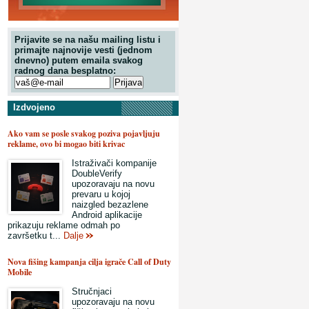
Prijavite se na našu mailing listu i
primajte najnovije vesti (jednom
dnevno) putem emaila svakog
radnog dana besplatno:
Izdvojeno
Ako vam se posle svakog poziva pojavljuju
reklame, ovo bi mogao biti krivac
Istraživači kompanije
DoubleVerify
upozoravaju na novu
prevaru u kojoj
naizgled bezazlene
Android aplikacije
prikazuju reklame odmah po
završetku t...
Dalje
Nova fišing kampanja cilja igrače Call of Duty
Mobile
Stručnjaci
upozoravaju na novu