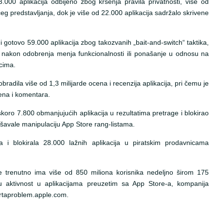
000 aplikacija odbijeno zbog kršenja pravila privatnosti, više od
eg predstavljanja, dok je više od 22.000 aplikacija sadržalo skrivene
i gotovo 59.000 aplikacija zbog takozvanih „bait-and-switch“ taktika,
a nakon odobrenja menja funkcionalnosti ili ponašanje u odnosu na
icima.
adila više od 1,3 milijarde ocena i recenzija aplikacija, pri čemu je
cena i komentara.
skoro 7.800 obmanjujućih aplikacija u rezultatima pretrage i blokirao
ušavale manipulaciju App Store rang-listama.
la i blokirala 28.000 lažnih aplikacija u piratskim prodavnicama
 trenutno ima više od 850 miliona korisnika nedeljno širom 175
vu aktivnost u aplikacijama preuzetim sa App Store-a, kompanija
ortaproblem.apple.com.