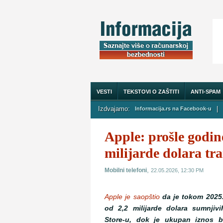
VESTI
TEKSTOVI O ZAŠTITI
ANTI-SPAM
Izdvajamo:
|
Informacija.rs na Facebook-u
O NAMA
Apple: prošle godin
milijarde dolara tr
,
Mobilni telefoni
22.05.2026, 12:30 PM
Apple je saopštio
da je tokom 2025
od 2,2 milijarde dolara sumnjiv
Store-u, dok je ukupan iznos bl