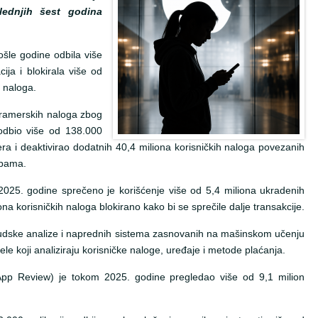
ednjih šest godina
ošle godine odbila više
ija i blokirala više od
h naloga.
gramerskih naloga zbog
odbio više od 138.000
era i deaktivirao dodatnih 40,4 miliona korisničkih naloga povezanih
ebama.
25. godine sprečeno je korišćenje više od 5,4 miliona ukradenih
ona korisničkih naloga blokirano kako bi se sprečile dalje transakcije.
ljudske analize i naprednih sistema zasnovanih na mašinskom učenju
ele koji analiziraju korisničke naloge, uređaje i metode plaćanja.
(App Review) je tokom 2025. godine pregledao više od 9,1 milion