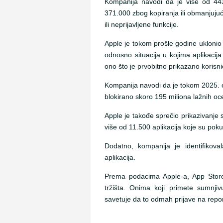
Kompanija navodi da je više od 443.
371.000 zbog kopiranja ili obmanjujuć
ili neprijavljene funkcije.
Apple je tokom prošle godine uklonio 
odnosno situacija u kojima aplikacij
ono što je prvobitno prikazano korisn
Kompanija navodi da je tokom 2025. obr
blokirano skoro 195 miliona lažnih o
Apple je takođe sprečio prikazivanje 
više od 11.500 aplikacija koje su pok
Dodatno, kompanija je identifikova
aplikacija.
Prema podacima Apple-a, App Store
tržišta. Onima koji primete sumnji
savetuje da to odmah prijave na rep