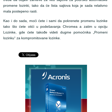
promene lozinki, tako da će lista sajtova koja je sada relativno
mala postepeno rasti.
Kao i do sada, moći ćete i sami da pokrenete promenu lozinke
tako što ćete otići u podešavanja Chromea a zatim u opciju
Lozinke, gde ćete takođe videti dugme pomoćnika „Promeni
lozinku“ za kompromitovane lozinke.