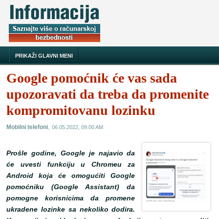
PRIKAŽI GLAVNI MENI
Google pomoćnik će vas sada
upozoravati da treba da promenite
kompromitovanu lozinku
,
Mobilni telefoni
06.05.2022, 09:00 AM
Prošle godine, Google je najavio da
će uvesti funkciju u Chromeu za
Android koja će omogućiti Google
pomoćniku (Google Assistant) da
pomogne korisnicima da promene
ukradene lozinke sa nekoliko dodira.