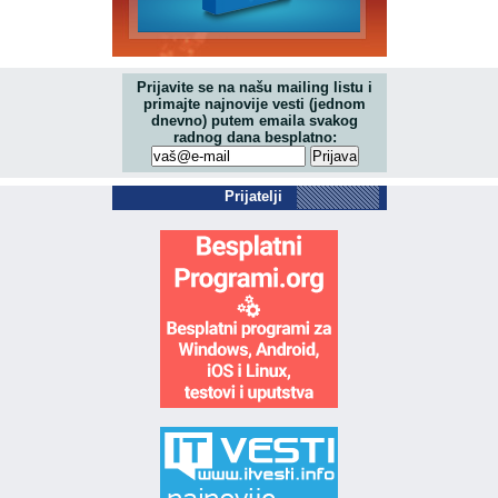
Prijavite se na našu mailing listu i
primajte najnovije vesti (jednom
dnevno) putem emaila svakog
radnog dana besplatno:
Prijatelji