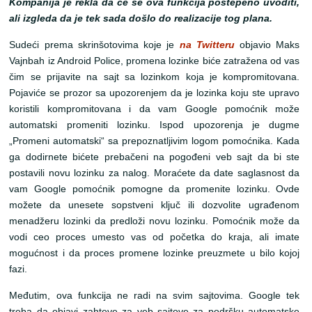
Kompanija je rekla da će se ova funkcija postepeno uvoditi,
ali izgleda da je tek sada došlo do realizacije tog plana.
Sudeći prema skrinšotovima koje je
na Twitteru
objavio Maks
Vajnbah iz Android Police, promena lozinke biće zatražena od vas
čim se prijavite na sajt sa lozinkom koja je kompromitovana.
Pojaviće se prozor sa upozorenjem da je lozinka koju ste upravo
koristili kompromitovana i da vam Google pomoćnik može
automatski promeniti lozinku. Ispod upozorenja je dugme
„Promeni automatski“ sa prepoznatljivim logom pomoćnika. Kada
ga dodirnete bićete prebačeni na pogođeni veb sajt da bi ste
postavili novu lozinku za nalog. Moraćete da date saglasnost da
vam Google pomoćnik pomogne da promenite lozinku. Ovde
možete da unesete sopstveni ključ ili dozvolite ugrađenom
menadžeru lozinki da predloži novu lozinku. Pomoćnik može da
vodi ceo proces umesto vas od početka do kraja, ali imate
mogućnost i da proces promene lozinke preuzmete u bilo kojoj
fazi.
Međutim, ova funkcija ne radi na svim sajtovima. Google tek
treba da objavi zahteve za veb sajtove za podršku automatske