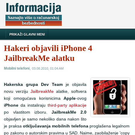
PRIKAŽI GLAVNI MENI
Hakeri objavili iPhone 4
JailbreakMe alatku
,
Mobilni telefoni
03.08.2010, 01:04 AM
Hakerska grupa Dev Team
je objavila
novu verziju
JailbreakMe
alatke, softvera
koji omogućava korisnicima
Apple
-ovog
iPhone
da instaliraju
third-party aplikacije
po vlastitom izboru.
JailbreakMe 2.0
objavljen je samo nekoliko dana nakon što
je praksa
otključavanja mobilnih telefona
proglašena legalnom
po zakonu o autorskim pravima u SAD. Naime, zaobilaženje 'copy