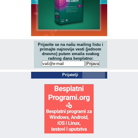
Prijavite se na našu mailing listu i
primajte najnovije vesti (jednom
dnevno) putem emaila svakog
radnog dana besplatno:
Prijatelji