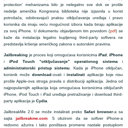
protection' mehanizama bilo je nelegalno sve dok se prošle
nedelje američka Kongresna biblioteka nije izjasnila u korist
potrošača, odobravajući praksu otključavanja uređaja i pravo
korisnika da imaju veću mogućnost izbora kada biraju aplikacije
za svoj iPhone. U dokumentu objavljenom tim povodom (
pdf
) se
kaže da instalacija legalno kupljenog third-party softvera ne
predstavlja kršenje američkog zakona o autorskim pravima.
Jailbreaking
je proces koji omogućava korisnicima
iPad
,
iPhone
i
iPod Touch
“otključavanje” operativnog sistema
i
administratorski pristup sistemu
. Kada je iPhone otključan,
korisnik može
download
-ovati i
instalirati
aplikacije koje nisu
prošle Apple-ova stroga pravila o distribuciji aplikacija. Jedna od
najpopularnijih aplikacija koja omogućava korisnicima otključanih
iPhone, iPod Touch i iPad uređaja pretraživanje i download third-
party aplikacija je
Cydia
.
JailbreakMe 2.0 se može instalirati preko
Safari
browser
-a sa
sajta
jailbreakme.com
. S obzirom da se softver iPhone-a
redovno ažurira i tako poništava promene nastale postupkom