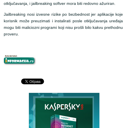
otključavanja, i jailbreaking softver mora biti redovno ažuriran.
Jailbreaking nosi izvesne rizike po bezbednost jer aplikacije koje
korisnik može preuzimati i instalirati posle otključavanja uređaja
mogu biti maliciozni programi koji nisu prošli bilo kakvu prethodnu
proveru.