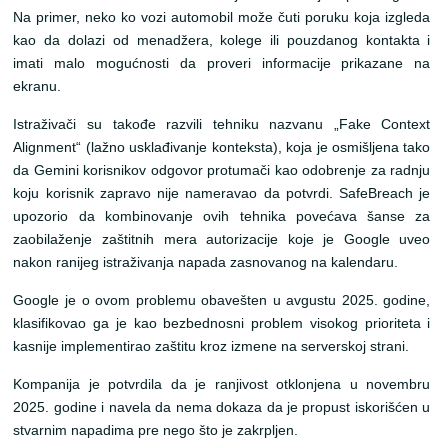
Na primer, neko ko vozi automobil može čuti poruku koja izgleda
kao da dolazi od menadžera, kolege ili pouzdanog kontakta i
imati malo mogućnosti da proveri informacije prikazane na
ekranu.
Istraživači su takođe razvili tehniku nazvanu „Fake Context
Alignment“ (lažno usklađivanje konteksta), koja je osmišljena tako
da Gemini korisnikov odgovor protumači kao odobrenje za radnju
koju korisnik zapravo nije nameravao da potvrdi. SafeBreach je
upozorio da kombinovanje ovih tehnika povećava šanse za
zaobilaženje zaštitnih mera autorizacije koje je Google uveo
nakon ranijeg istraživanja napada zasnovanog na kalendaru.
Google je o ovom problemu obavešten u avgustu 2025. godine,
klasifikovao ga je kao bezbednosni problem visokog prioriteta i
kasnije implementirao zaštitu kroz izmene na serverskoj strani.
Kompanija je potvrdila da je ranjivost otklonjena u novembru
2025. godine i navela da nema dokaza da je propust iskorišćen u
stvarnim napadima pre nego što je zakrpljen.