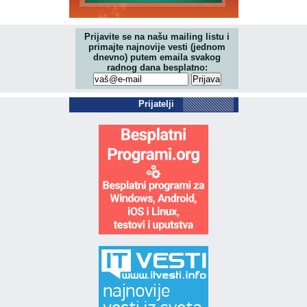
Prijavite se na našu mailing listu i
primajte najnovije vesti (jednom
dnevno) putem emaila svakog
radnog dana besplatno:
Prijatelji