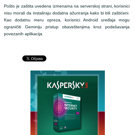
Pošto je zaštita uvedena izmenama na serverskoj strani, korisnici
nisu morali da instaliraju dodatna ažuriranja kako bi bili zaštićeni.
Kao dodatnu meru opreza, korisnici Android uređaja mogu
ograničiti Geminiju pristup obaveštenjima kroz podešavanja
povezanih aplikacija.