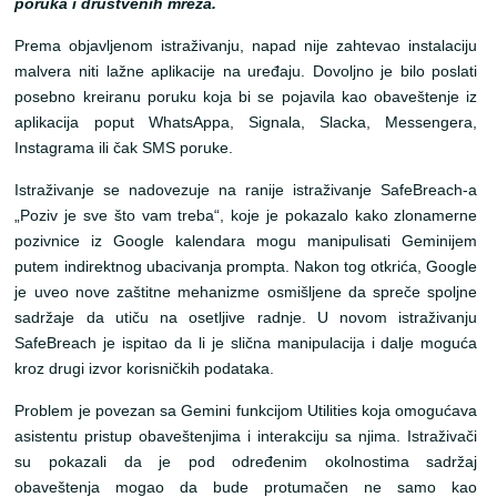
poruka i društvenih mreža.
Prema objavljenom istraživanju, napad nije zahtevao instalaciju
malvera niti lažne aplikacije na uređaju. Dovoljno je bilo poslati
posebno kreiranu poruku koja bi se pojavila kao obaveštenje iz
aplikacija poput WhatsAppa, Signala, Slacka, Messengera,
Instagrama ili čak SMS poruke.
Istraživanje se nadovezuje na ranije istraživanje SafeBreach-a
„Poziv je sve što vam treba“, koje je pokazalo kako zlonamerne
pozivnice iz Google kalendara mogu manipulisati Geminijem
putem indirektnog ubacivanja prompta. Nakon tog otkrića, Google
je uveo nove zaštitne mehanizme osmišljene da spreče spoljne
sadržaje da utiču na osetljive radnje. U novom istraživanju
SafeBreach je ispitao da li je slična manipulacija i dalje moguća
kroz drugi izvor korisničkih podataka.
Problem je povezan sa Gemini funkcijom Utilities koja omogućava
asistentu pristup obaveštenjima i interakciju sa njima. Istraživači
su pokazali da je pod određenim okolnostima sadržaj
obaveštenja mogao da bude protumačen ne samo kao