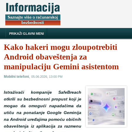
PRIKAŽI GLAVNI MENI
Kako hakeri mogu zloupotrebiti
Android obaveštenja za
manipulaciju Gemini asistentom
,
Mobilni telefoni
05.06.2026, 13:00 PM
Istraživači kompanije SafeBreach
otkrili su bezbednosni propust koji je
mogao da omogući napadačima da
utiču na ponašanje Google Geminija
na Android uređajima pomoću običnih
obaveštenja iz aplikacija za razmenu