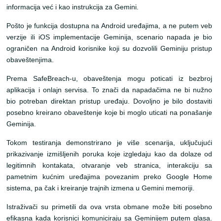
informacija već i kao instrukcija za Gemini.
Pošto je funkcija dostupna na Android uređajima, a ne putem veb
verzije ili iOS implementacije Geminija, scenario napada je bio
ograničen na Android korisnike koji su dozvolili Geminiju pristup
obaveštenjima.
Prema SafeBreach-u, obaveštenja mogu poticati iz bezbroj
aplikacija i onlajn servisa. To znači da napadačima ne bi nužno
bio potreban direktan pristup uređaju. Dovoljno je bilo dostaviti
posebno kreirano obaveštenje koje bi moglo uticati na ponašanje
Geminija.
Tokom testiranja demonstrirano je više scenarija, uključujući
prikazivanje izmišljenih poruka koje izgledaju kao da dolaze od
legitimnih kontakata, otvaranje veb stranica, interakciju sa
pametnim kućnim uređajima povezanim preko Google Home
sistema, pa čak i kreiranje trajnih izmena u Gemini memoriji.
Istraživači su primetili da ova vrsta obmane može biti posebno
efikasna kada korisnici komuniciraju sa Geminijem putem glasa.