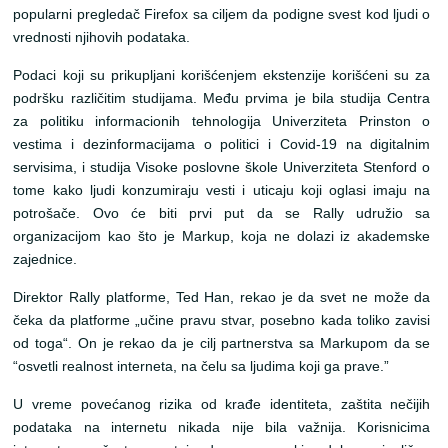
popularni pregledač Firefox sa ciljem da podigne svest kod ljudi o
vrednosti njihovih podataka.
Podaci koji su prikupljani korišćenjem ekstenzije korišćeni su za
podršku različitim studijama. Među prvima je bila studija Centra
za politiku informacionih tehnologija Univerziteta Prinston o
vestima i dezinformacijama o politici i Covid-19 na digitalnim
servisima, i studija Visoke poslovne škole Univerziteta Stenford o
tome kako ljudi konzumiraju vesti i uticaju koji oglasi imaju na
potrošače. Ovo će biti prvi put da se Rally udružio sa
organizacijom kao što je Markup, koja ne dolazi iz akademske
zajednice.
Direktor Rally platforme, Ted Han, rekao je da svet ne može da
čeka da platforme „učine pravu stvar, posebno kada toliko zavisi
od toga“. On je rekao da je cilj partnerstva sa Markupom da se
“osvetli realnost interneta, na čelu sa ljudima koji ga prave.”
U vreme povećanog rizika od krađe identiteta, zaštita nečijih
podataka na internetu nikada nije bila važnija. Korisnicima