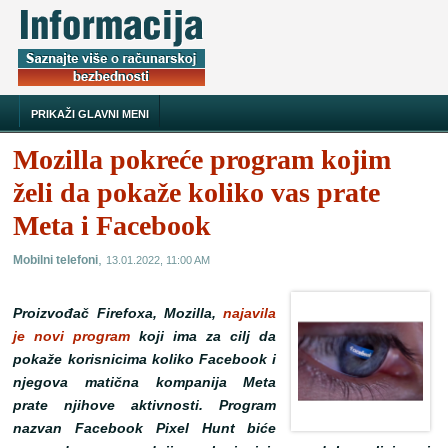
PRIKAŽI GLAVNI MENI
Mozilla pokreće program kojim
želi da pokaže koliko vas prate
Meta i Facebook
,
Mobilni telefoni
13.01.2022, 11:00 AM
Proizvođač Firefoxa, Mozilla,
najavila
je novi program
koji ima za cilj da
pokaže korisnicima koliko Facebook i
njegova matična kompanija Meta
prate njihove aktivnosti. Program
nazvan Facebook Pixel Hunt biće