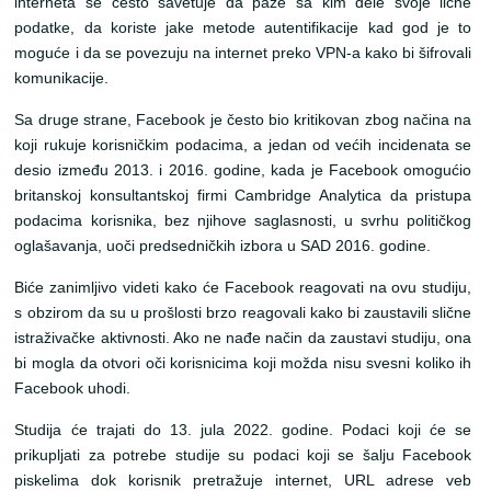
interneta se često savetuje da paze sa kim dele svoje lične
podatke, da koriste jake metode autentifikacije kad god je to
moguće i da se povezuju na internet preko VPN-a kako bi šifrovali
komunikacije.
Sa druge strane, Facebook je često bio kritikovan zbog načina na
koji rukuje korisničkim podacima, a jedan od većih incidenata se
desio između 2013. i 2016. godine, kada je Facebook omogućio
britanskoj konsultantskoj firmi Cambridge Analytica da pristupa
podacima korisnika, bez njihove saglasnosti, u svrhu političkog
oglašavanja, uoči predsedničkih izbora u SAD 2016. godine.
Biće zanimljivo videti kako će Facebook reagovati na ovu studiju,
s obzirom da su u prošlosti brzo reagovali kako bi zaustavili slične
istraživačke aktivnosti. Ako ne nađe način da zaustavi studiju, ona
bi mogla da otvori oči korisnicima koji možda nisu svesni koliko ih
Facebook uhodi.
Studija će trajati do 13. jula 2022. godine. Podaci koji će se
prikupljati za potrebe studije su podaci koji se šalju Facebook
piskelima dok korisnik pretražuje internet, URL adrese veb