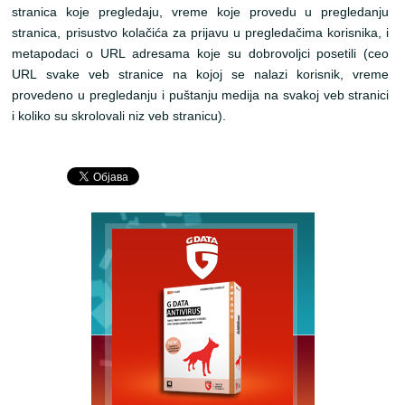
stranica koje pregledaju, vreme koje provedu u pregledanju
stranica, prisustvo kolačića za prijavu u pregledačima korisnika, i
metapodaci o URL adresama koje su dobrovoljci posetili (ceo
URL svake veb stranice na kojoj se nalazi korisnik, vreme
provedeno u pregledanju i puštanju medija na svakoj veb stranici
i koliko su skrolovali niz veb stranicu).