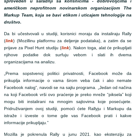
sproveden u saradnji sa korisnicima - dobrovoljcima i
američkom neprofitnom novinarskom organizacijom The
Markup Team, koja se bavi etikom i uticajem tehnologije na
društvo.
Da bi učestvovali u studiji, korisnici moraju da instaliraju Rally
(
link
) (Mozillinu platformu za deljenje podataka), a zatim da se
prijave za Pixel Hunt studiju (
link
). Nakon toga, alat će prikupljati
njihove podatke dok surfuju vebom i slati ih dvema
organizacijama na analizu.
„Prema sopstvenoj politici privatnosti, Facebook može da
prikuplja informacije o vama širom veba čak i ako nemate
Facebook nalog“, navodi se na sajtu programa. „Jedan od načina
na koji Facebook vrši ovo praćenje je preko mreže “piksela” koji
mogu biti instalirani na mnogim sajtovima koje posećujete.
Pridruživanjem ovoj studiji, pomoći ćete Rallyju i Markupu da
istraže i izveste o tome gde vas Facebook prati i kakve
informacije prikupljaju.”
Mozilla je pokrenula Rally u junu 2021. kao ekstenziju za