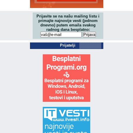
Prijavite se na našu mailing listu i
primajte najnovije vesti (jednom
dnevno) putem emaila svakog
radnog dana besplatno:
Prijatelji