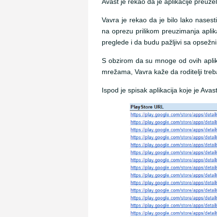
Avast je rekao da je aplikacije preuz
Vavra je rekao da je bilo lako nasesti 
na oprezu prilikom preuzimanja aplika
preglede i da budu pažljivi sa opsežn
S obzirom da su mnoge od ovih aplika
mrežama, Vavra kaže da roditelji tre
Ispod je spisak aplikacija koje je Avas