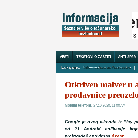
VESTI
TEKSTOVI O ZAŠTITI
ANTI-SPAM
Izdvajamo:
|
Informacija.rs na Facebook-u
O NAMA
Otkriven malver u a
prodavnice preuzelo
,
Mobilni telefoni
27.10.2020, 11:00 AM
Google je ovog vikenda iz Play p
od 21 Android aplikacije koje
proizvođač antivirusa
Avast
.