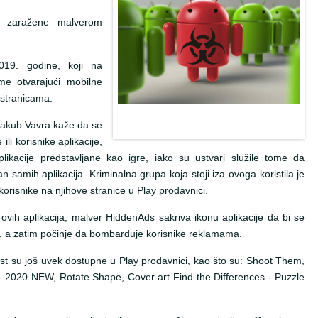
e zaražene malverom
19. godine, koji na
me otvarajući mobilne
 stranicama.
 Jakub Vavra kaže da se
i korisnike aplikacije,
kacije predstavljane kao igre, iako su ustvari služile tome da
samih aplikacija. Kriminalna grupa koja stoji iza ovoga koristila je
orisnike na njihove stranice u Play prodavnici.
d ovih aplikacija, malver HiddenAds sakriva ikonu aplikacije da bi se
je, a zatim počinje da bombarduje korisnike reklamama.
vast su još uvek dostupne u Play prodavnici, kao što su: Shoot Them,
 - 2020 NEW, Rotate Shape, Cover art Find the Differences - Puzzle