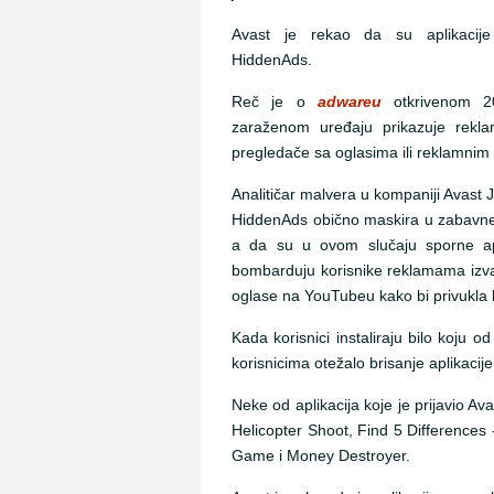
Avast je rekao da su aplikacij
HiddenAds.
Reč je o
adwareu
otkrivenom 20
zaraženom uređaju prikazuje rekla
pregledače sa oglasima ili reklamnim
Analitičar malvera u kompaniji Avast
HiddenAds obično maskira u zabavne il
a da su u ovom slučaju sporne apli
bombarduju korisnike reklamama izvan 
oglase na YouTubeu kako bi privukla k
Kada korisnici instaliraju bilo koju o
korisnicima otežalo brisanje aplikaci
Neke od aplikacija koje je prijavio A
Helicopter Shoot, Find 5 Differences
Game i Money Destroyer.