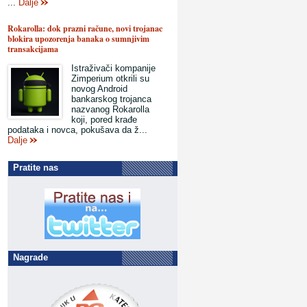
...
Dalje
Rokarolla: dok prazni račune, novi trojanac
blokira upozorenja banaka o sumnjivim
transakcijama
Istraživači kompanije
Zimperium otkrili su
novog Android
bankarskog trojanca
nazvanog Rokarolla
koji, pored krađe
podataka i novca, pokušava da ž...
Dalje
Pratite nas
Nagrade