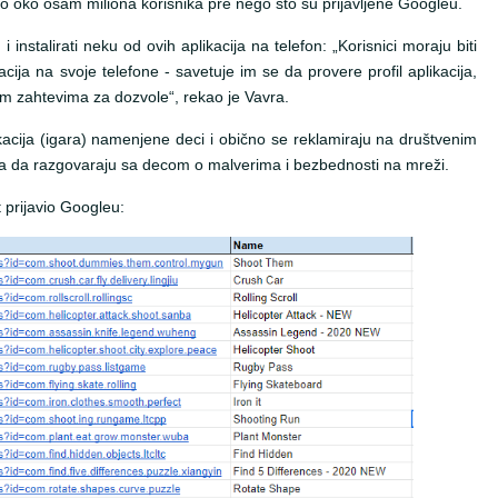
elo oko osam miliona korisnika pre nego što su prijavljene Googleu.
i instalirati neku od ovih aplikacija na telefon: „Korisnici moraju biti
cija na svoje telefone - savetuje im se da provere profil aplikacija,
im zahtevima za dozvole“, rekao je Vavra.
cija (igara) namenjene deci i obično se reklamiraju na društvenim
ba da razgovaraju sa decom o malverima i bezbednosti na mreži.
t prijavio Googleu: