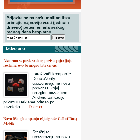
Prijavite se na našu mailing listu i
primajte najnovije vesti (jednom
dnevno) putem emaila svakog
radnog dana besplatno:
Izdvojeno
Ako vam se posle svakog poziva pojavljuju
reklame, ovo bi mogao biti krivac
Istraživači kompanije
DoubleVerify
upozoravaju na novu
prevaru u kojoj
naizgled bezazlene
Android aplikacije
prikazuju reklame odmah po
završetku t...
Dalje
Nova fišing kampanja cilja igrače Call of Duty
Mobile
Stručnjaci
upozoravaju na novu