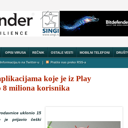
OPISI VIRUSA
REČNIK
OSTALE VESTI
MOBILNI TELEFONI
DRUŠT
|
Informacija.rs na Twitter-u
Pratite nas preko RSS-a
plikacijama koje je iz Play
 8 miliona korisnika
rodavnice uklonio 15
 je prijavio češki