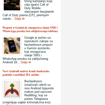
fišing kampanju koja
cilja igrače Call of
Duty Mobile
obećanjem besplatnih
Call of Duty poena (CP), premijum
valute...
Dalje
Propust u Gemini-ju omogućava slanje SMS i
WhatsApp poruka bez otključavanja telefona
Google je počeo sa
isporukom zakrpe za
bezbednosni propust
u Gemini asistentu
koji omogućava
slanje SMS i
WhatsApp poruka sa zaključanog
Android 16...
Dalje
Novi Android malver krade bankarske
podatke i zaobilazi 2FA zaštitu
Bezbednosni
istraživači otkrili su
novi Android špijunski
malver pod nazivom
RedWing, koji se
putem Telegrama
iznajmljuje sajber kriminalcima kroz