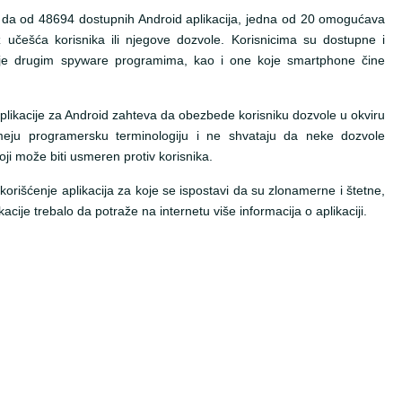
 da od 48694 dostupnih Android aplikacija, jedna od 20 omogućava
z učešća korisnika ili njegove dozvole. Korisnicima su dostupne i
ćenje drugim spyware programima, kao i one koje smartphone čine
aplikacije za Android zahteva da obezbede korisniku dozvole u okviru
umeju programersku terminologiju i ne shvataju da neke dozvole
i može biti usmeren protiv korisnika.
rišćenje aplikacija za koje se ispostavi da su zlonamerne i štetne,
likacije trebalo da potraže na internetu više informacija o aplikaciji.