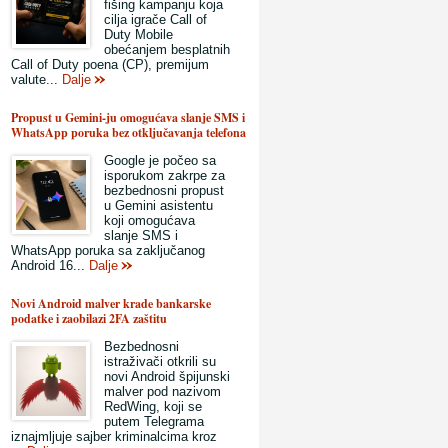
fišing kampanju koja
cilja igrače Call of
Duty Mobile
obećanjem besplatnih
Call of Duty poena (CP), premijum
valute...
Dalje
Propust u Gemini-ju omogućava slanje SMS i
WhatsApp poruka bez otključavanja telefona
Google je počeo sa
isporukom zakrpe za
bezbednosni propust
u Gemini asistentu
koji omogućava
slanje SMS i
WhatsApp poruka sa zaključanog
Android 16...
Dalje
Novi Android malver krade bankarske
podatke i zaobilazi 2FA zaštitu
Bezbednosni
istraživači otkrili su
novi Android špijunski
malver pod nazivom
RedWing, koji se
putem Telegrama
iznajmljuje sajber kriminalcima kroz