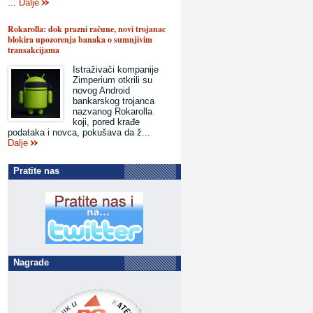
...
Dalje
Rokarolla: dok prazni račune, novi trojanac
blokira upozorenja banaka o sumnjivim
transakcijama
Istraživači kompanije
Zimperium otkrili su
novog Android
bankarskog trojanca
nazvanog Rokarolla
koji, pored krađe
podataka i novca, pokušava da ž...
Dalje
Pratite nas
Nagrade