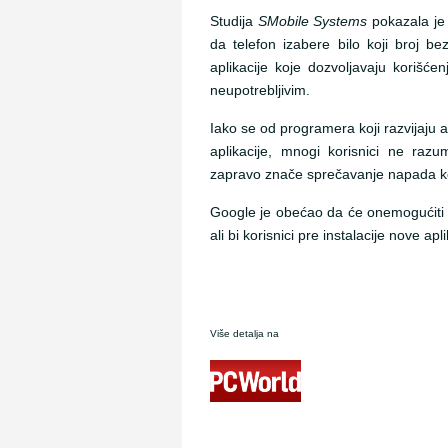
Studija
SMobile Systems
pokazala je
da telefon izabere bilo koji broj be
aplikacije koje dozvoljavaju koriš
neupotrebljivim.
Iako se od programera koji razvijaju 
aplikacije, mnogi korisnici ne raz
zapravo znače sprečavanje napada koj
Google je obećao da će onemogućiti ko
ali bi korisnici pre instalacije nove ap
Više detalja na