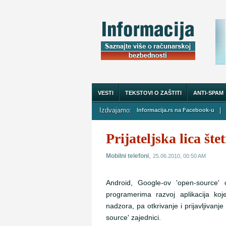
VESTI
TEKSTOVI O ZAŠTITI
ANTI-SPAM
Izdvajamo:
|
Informacija.rs na Facebook-u
O NAMA
Prijateljska lica št
,
Mobilni telefoni
25.06.2010, 00:50 AM
Android, Google-ov 'open-source' 
programerima razvoj aplikacija ko
nadzora, pa otkrivanje i prijavljivanje
source' zajednici.