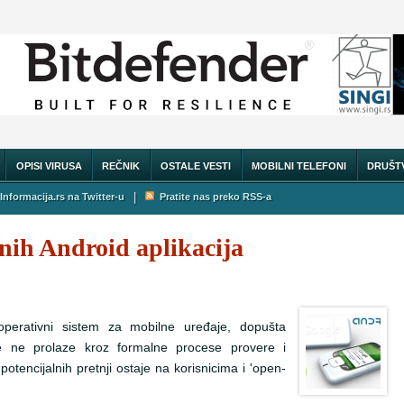
OPISI VIRUSA
REČNIK
OSTALE VESTI
MOBILNI TELEFONI
DRUŠT
|
Informacija.rs na Twitter-u
Pratite nas preko RSS-a
etnih Android aplikacija
operativni sistem za mobilne uređaje, dopušta
je ne prolaze kroz formalne procese provere i
 potencijalnih pretnji ostaje na korisnicima i 'open-