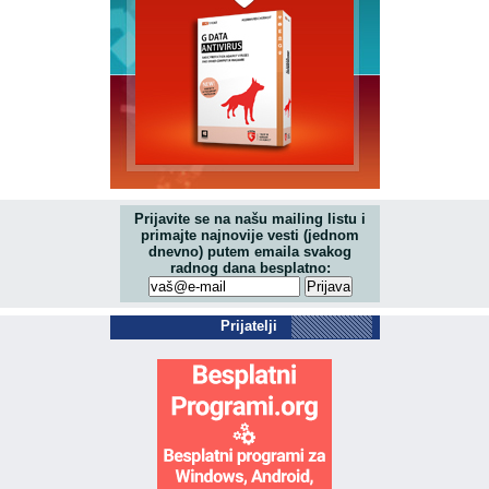
Prijavite se na našu mailing listu i
primajte najnovije vesti (jednom
dnevno) putem emaila svakog
radnog dana besplatno:
Prijatelji