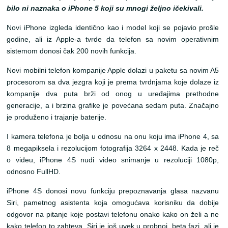
bilo ni naznaka o iPhone 5 koji su mnogi željno ičekivali.
Novi iPhone izgleda identično kao i model koji se pojavio prošle
godine, ali iz Apple-a tvrde da telefon sa novim operativnim
sistemom donosi čak 200 novih funkcija.
Novi mobilni telefon kompanije Apple dolazi u paketu sa novim A5
procesorom sa dva jezgra koji je prema tvrdnjama koje dolaze iz
kompanije dva puta brži od onog u uređajima prethodne
generacije, a i brzina grafike je povećana sedam puta. Značajno
je produženo i trajanje baterije.
I kamera telefona je bolja u odnosu na onu koju ima iPhone 4, sa
8 megapiksela i rezolucijom fotografija 3264 x 2448. Kada je reč
o videu, iPhone 4S nudi video snimanje u rezoluciji 1080p,
odnosno FullHD.
iPhone 4S donosi novu funkciju prepoznavanja glasa nazvanu
Siri, pametnog asistenta koja omogućava korisniku da dobije
odgovor na pitanje koje postavi telefonu onako kako on želi a ne
kako telefon to zahteva. Siri je još uvek u probnoj, beta fazi, ali je