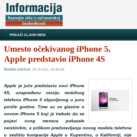
PRIKAŽI GLAVNI MENI
Umesto očekivanog iPhone 5,
Apple predstavio iPhone 4S
,
Mobilni telefoni
05.10.2011, 08:46 AM
Apple je juče predstavio novi iPhone
4S, unapređenu verziju mobilnog
telefona iPhone 4 objavljenog u junu
prošle godine. Time su se glasine o
novom iPhone 5 koji je trebalo da se
pojavi ovog meseca pokazale
neistinitim, a prilikom predstavljanja novog modela telefona
u sedištu kompanije Apple u Kupentinu, u Kaliforniji, nije