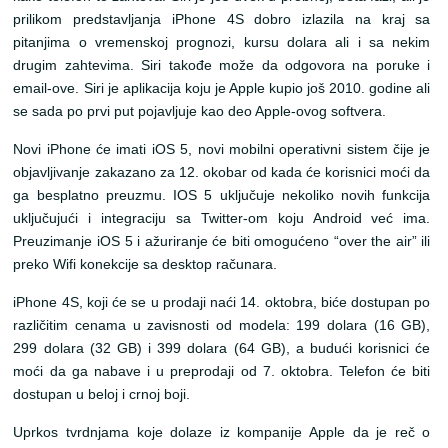
prilikom predstavljanja iPhone 4S dobro izlazila na kraj sa
pitanjima o vremenskoj prognozi, kursu dolara ali i sa nekim
drugim zahtevima. Siri takođe može da odgovora na poruke i
email-ove. Siri je aplikacija koju je Apple kupio još 2010. godine ali
se sada po prvi put pojavljuje kao deo Apple-ovog softvera.
Novi iPhone će imati iOS 5, novi mobilni operativni sistem čije je
objavljivanje zakazano za 12. okobar od kada će korisnici moći da
ga besplatno preuzmu. IOS 5 uključuje nekoliko novih funkcija
uključujući i integraciju sa Twitter-om koju Android već ima.
Preuzimanje iOS 5 i ažuriranje će biti omogućeno “over the air” ili
preko Wifi konekcije sa desktop računara.
iPhone 4S, koji će se u prodaji naći 14. oktobra, biće dostupan po
različitim cenama u zavisnosti od modela: 199 dolara (16 GB),
299 dolara (32 GB) i 399 dolara (64 GB), a budući korisnici će
moći da ga nabave i u preprodaji od 7. oktobra. Telefon će biti
dostupan u beloj i crnoj boji.
Uprkos tvrdnjama koje dolaze iz kompanije Apple da je reč o