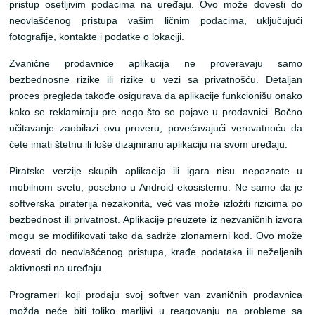
pristup osetljivim podacima na uređaju. Ovo može dovesti do
neovlašćenog pristupa vašim ličnim podacima, uključujući
fotografije, kontakte i podatke o lokaciji.
Zvanične prodavnice aplikacija ne proveravaju samo
bezbednosne rizike ili rizike u vezi sa privatnošću. Detaljan
proces pregleda takođe osigurava da aplikacije funkcionišu onako
kako se reklamiraju pre nego što se pojave u prodavnici. Bočno
učitavanje zaobilazi ovu proveru, povećavajući verovatnoću da
ćete imati štetnu ili loše dizajniranu aplikaciju na svom uređaju.
Piratske verzije skupih aplikacija ili igara nisu nepoznate u
mobilnom svetu, posebno u Android ekosistemu. Ne samo da je
softverska piraterija nezakonita, već vas može izložiti rizicima po
bezbednost ili privatnost. Aplikacije preuzete iz nezvaničnih izvora
mogu se modifikovati tako da sadrže zlonamerni kod. Ovo može
dovesti do neovlašćenog pristupa, krađe podataka ili neželjenih
aktivnosti na uređaju.
Programeri koji prodaju svoj softver van zvaničnih prodavnica
možda neće biti toliko marljivi u reagovanju na probleme sa