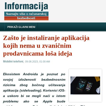
PRIKAŽI GLAVNI MENI
Zašto je instaliranje aplikacija
kojih nema u zvaničnim
prodavnicama loša ideja
,
Mobilni telefoni
09.08.2023, 01:00 AM
Ekosistem Androida je poznat po
svojoj izloženosti bezbednosnim
rizicima zbog bočnog učitavanja
aplikacija (sideloading). Korisnici iOS-
a uskoro bi se mogli naći u istom
problemu ako se Apple bude