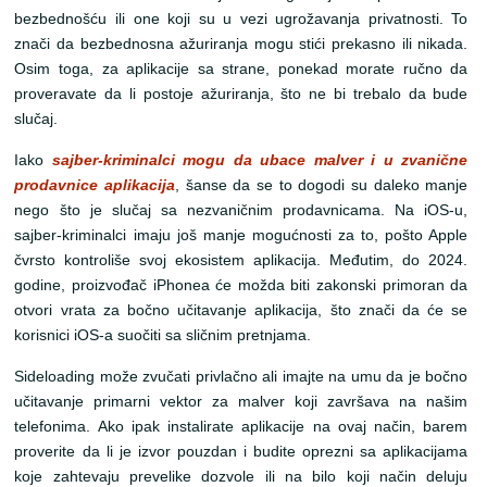
bezbednošću ili one koji su u vezi ugrožavanja privatnosti. To
znači da bezbednosna ažuriranja mogu stići prekasno ili nikada.
Osim toga, za aplikacije sa strane, ponekad morate ručno da
proveravate da li postoje ažuriranja, što ne bi trebalo da bude
slučaj.
Iako
sajber-kriminalci mogu da ubace malver i u zvanične
prodavnice aplikacija
, šanse da se to dogodi su daleko manje
nego što je slučaj sa nezvaničnim prodavnicama. Na iOS-u,
sajber-kriminalci imaju još manje mogućnosti za to, pošto Apple
čvrsto kontroliše svoj ekosistem aplikacija. Međutim, do 2024.
godine, proizvođač iPhonea će možda biti zakonski primoran da
otvori vrata za bočno učitavanje aplikacija, što znači da će se
korisnici iOS-a suočiti sa sličnim pretnjama.
Sideloading može zvučati privlačno ali imajte na umu da je bočno
učitavanje primarni vektor za malver koji završava na našim
telefonima. Ako ipak instalirate aplikacije na ovaj način, barem
proverite da li je izvor pouzdan i budite oprezni sa aplikacijama
koje zahtevaju prevelike dozvole ili na bilo koji način deluju