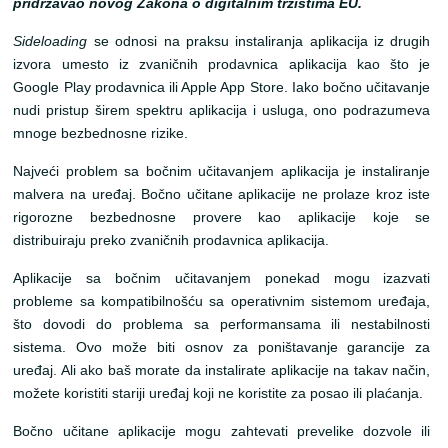
pridržavao novog Zakona o digitalnim tržištima EU.
Sideloading
se odnosi na praksu instaliranja aplikacija iz drugih
izvora umesto iz zvaničnih prodavnica aplikacija kao što je
Google Play prodavnica ili Apple App Store. Iako bočno učitavanje
nudi pristup širem spektru aplikacija i usluga, ono podrazumeva
mnoge bezbednosne rizike.
Najveći problem sa bočnim učitavanjem aplikacija je instaliranje
malvera na uređaj. Bočno učitane aplikacije ne prolaze kroz iste
rigorozne bezbednosne provere kao aplikacije koje se
distribuiraju preko zvaničnih prodavnica aplikacija.
Aplikacije sa bočnim učitavanjem ponekad mogu izazvati
probleme sa kompatibilnošću sa operativnim sistemom uređaja,
što dovodi do problema sa performansama ili nestabilnosti
sistema. Ovo može biti osnov za poništavanje garancije za
uređaj. Ali ako baš morate da instalirate aplikacije na takav način,
možete koristiti stariji uređaj koji ne koristite za posao ili plaćanja.
Bočno učitane aplikacije mogu zahtevati prevelike dozvole ili