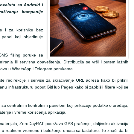
ovaluta sa Android i
aživanju kompanije
je i za korisnike bez
 panel koji objedinuje
.
 SMS fišing poruke sa
riranja ili servisna obaveštenja. Distribucija se vrši i putem lažnih
inkova u WhatsApp i Telegram porukama.
te redirekcije i servise za skraćivanje URL adresa kako bi prikrili
danu infrastrukturu poput GitHub Pages kako bi zaobišli filtere koji se
 sa centralnim kontrolnim panelom koji prikazuje podatke o uređaju,
terije i vreme korišćenja aplikacija.
aterijala, ZeroDayRAT podržava GPS praćenje, daljinsku aktivaciju
 u realnom vremenu i beleženje unosa sa tastature. To znači da bi