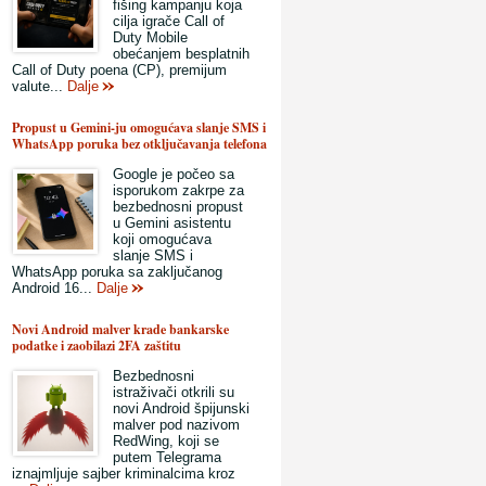
fišing kampanju koja
cilja igrače Call of
Duty Mobile
obećanjem besplatnih
Call of Duty poena (CP), premijum
valute...
Dalje
Propust u Gemini-ju omogućava slanje SMS i
WhatsApp poruka bez otključavanja telefona
Google je počeo sa
isporukom zakrpe za
bezbednosni propust
u Gemini asistentu
koji omogućava
slanje SMS i
WhatsApp poruka sa zaključanog
Android 16...
Dalje
Novi Android malver krade bankarske
podatke i zaobilazi 2FA zaštitu
Bezbednosni
istraživači otkrili su
novi Android špijunski
malver pod nazivom
RedWing, koji se
putem Telegrama
iznajmljuje sajber kriminalcima kroz