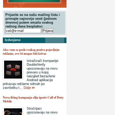
Prijavite se na našu mailing listu i
primajte najnovije vesti (jednom
dnevno) putem emaila svakog
radnog dana besplatno:
Izdvojeno
Ako vam se posle svakog poziva pojavljuju
reklame, ovo bi mogao biti krivac
Istraživači kompanije
DoubleVerify
upozoravaju na novu
prevaru u kojoj
naizgled bezazlene
Android aplikacije
prikazuju reklame odmah po
završetku t...
Dalje
Nova fišing kampanja cilja igrače Call of Duty
Mobile
Stručnjaci
upozoravaju na novu