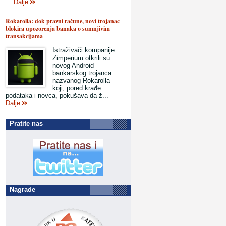
...
Dalje
Rokarolla: dok prazni račune, novi trojanac
blokira upozorenja banaka o sumnjivim
transakcijama
Istraživači kompanije
Zimperium otkrili su
novog Android
bankarskog trojanca
nazvanog Rokarolla
koji, pored krađe
podataka i novca, pokušava da ž...
Dalje
Pratite nas
Nagrade