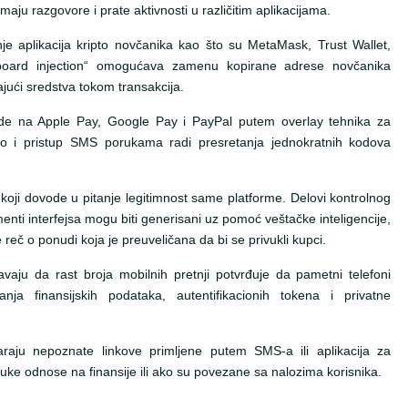
aju razgovore i prate aktivnosti u različitim aplikacijama.
je aplikacija kripto novčanika kao što su MetaMask, Trust Wallet,
pboard injection“ omogućava zamenu kopirane adrese novčanika
́i sredstva tokom transakcija.
e na Apple Pay, Google Pay i PayPal putem overlay tehnika za
kao i pristup SMS porukama radi presretanja jednokratnih kodova
i koji dovode u pitanje legitimnost same platforme. Delovi kontrolnog
menti interfejsa mogu biti generisani uz pomoć veštačke inteligencije,
reč o ponudi koja je preuveličana da bi se privukli kupci.
avaju da rast broja mobilnih pretnji potvrđuje da pametni telefoni
a finansijskih podataka, autentifikacionih tokena i privatne
raju nepoznate linkove primljene putem SMS-a ili aplikacija za
e odnose na finansije ili ako su povezane sa nalozima korisnika.