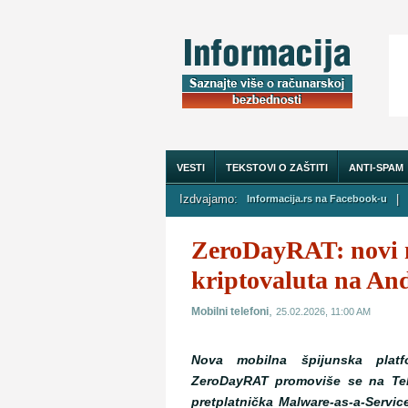
VESTI
TEKSTOVI O ZAŠTITI
ANTI-SPAM
Izdvajamo:
|
Informacija.rs na Facebook-u
O NAMA
ZeroDayRAT: novi m
kriptovaluta na An
,
Mobilni telefoni
25.02.2026, 11:00 AM
Nova mobilna špijunska plat
ZeroDayRAT promoviše se na Te
pretplatnička Malware-as-a-Servi