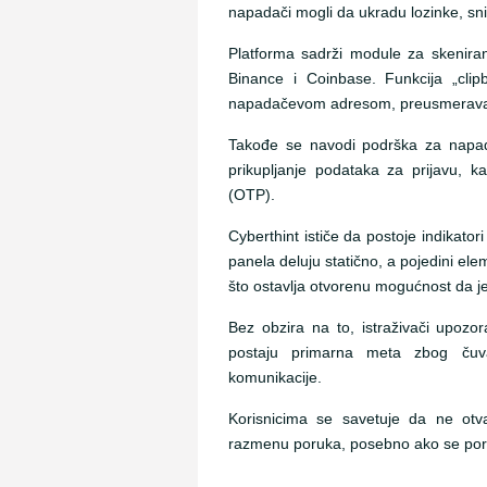
napadači mogli da ukradu lozinke, snim
Platforma sadrži module za skeniran
Binance i Coinbase. Funkcija „cli
napadačevom adresom, preusmeravajuc
Takođe se navodi podrška za napad
prikupljanje podataka za prijavu, 
(OTP).
Cyberthint ističe da postoje indikator
panela deluju statično, a pojedini ele
što ostavlja otvorenu mogućnost da je 
Bez obzira na to, istraživači upozor
postaju primarna meta zbog čuvanj
komunikacije.
Korisnicima se savetuje da ne otva
razmenu poruka, posebno ako se poruk