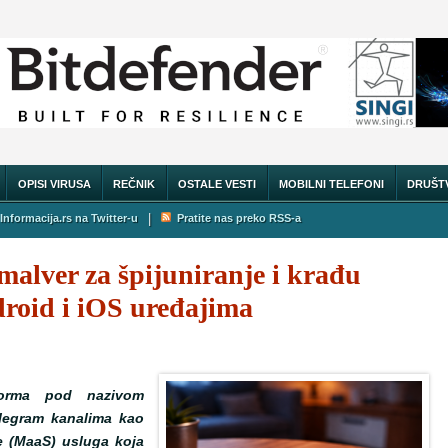
OPISI VIRUSA
REČNIK
OSTALE VESTI
MOBILNI TELEFONI
DRUŠT
|
Informacija.rs na Twitter-u
Pratite nas preko RSS-a
alver za špijuniranje i krađu
droid i iOS uređajima
forma pod nazivom
legram kanalima kao
ce (MaaS) usluga koja