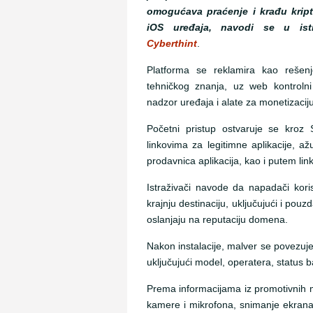
omogućava praćenje i krađu kript
iOS uređaja, navodi se u istr
Cyberthint
.
Platforma se reklamira kao rešen
tehničkog znanja, uz web kontrolni
nadzor uređaja i alate za monetizaciju
Početni pristup ostvaruje se kroz
linkovima za legitimne aplikacije, ažu
prodavnica aplikacija, kao i putem l
Istraživači navode da napadači koris
krajnju destinaciju, uključujući i pouz
oslanjaju na reputaciju domena.
Nakon instalacije, malver se povezuje
uključujući model, operatera, status ba
Prema informacijama iz promotivnih m
kamere i mikrofona, snimanje ekrana