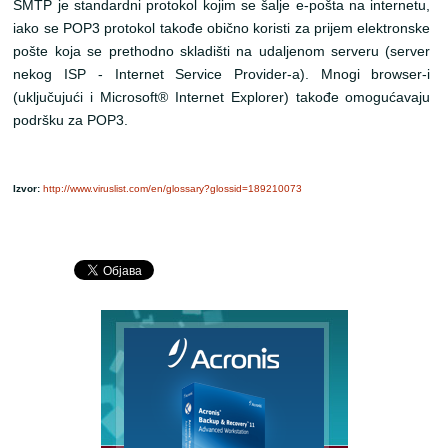
SMTP je standardni protokol kojim se šalje e-pošta na internetu,
iako se POP3 protokol takođe obično koristi za prijem elektronske
pošte koja se prethodno skladišti na udaljenom serveru (server
nekog ISP -
Internet Service Provider-a
). Mnogi browser-i
(uključujući i Microsoft® Internet Explorer) takođe omogućavaju
podršku za POP3.
Izvor:
http://www.viruslist.com/en/glossary?glossid=189210073