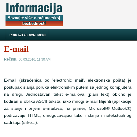
PRIKAŽI GLAVNI MENI
E-mail
,
Rečnik
08.03.2010, 11:30 AM
E-mail (skraćenica od 'electronic mail', elektronska pošta) je
postupak slanja poruka elektronskim putem sa jednog kompjutera
na drugi. Jednostavan tekst e-mailova (plain text) obično je
kodiran u obliku ASCII teksta, iako mnogi e-mail klijenti (aplikacije
za slanje i prijem e-mailova; na primer, Microsoft® Outlook®)
podržavaju HTML, omogućavajući tako i slanje i netekstualnog
sadržaja (slike...).