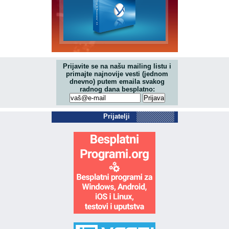
Prijavite se na našu mailing listu i
primajte najnovije vesti (jednom
dnevno) putem emaila svakog
radnog dana besplatno:
Prijatelji