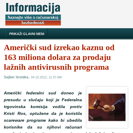
PRIKAŽI GLAVNI MENI
Američki sud izrekao kaznu od
163 miliona dolara za prodaju
lažnih antivirusnih programa
,
Sajber hronika
04.10.2012, 11:37 AM
Američki federalni sud doneo je
presudu u slučaju koji je Federalna
trgovinska komisija vodila protiv
Kristi Ros, optužene da je koristila
scareware programe kako bi ubedila
korisnike da su njihovi računari