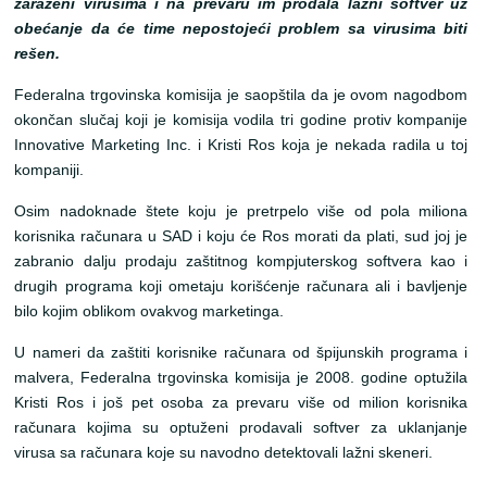
zaraženi virusima i na prevaru im prodala lažni softver uz
obećanje da će time nepostojeći problem sa virusima biti
rešen.
Federalna trgovinska komisija je saopštila da je ovom nagodbom
okončan slučaj koji je komisija vodila tri godine protiv kompanije
Innovative Marketing Inc. i Kristi Ros koja je nekada radila u toj
kompaniji.
Osim nadoknade štete koju je pretrpelo više od pola miliona
korisnika računara u SAD i koju će Ros morati da plati, sud joj je
zabranio dalju prodaju zaštitnog kompjuterskog softvera kao i
drugih programa koji ometaju korišćenje računara ali i bavljenje
bilo kojim oblikom ovakvog marketinga.
U nameri da zaštiti korisnike računara od špijunskih programa i
malvera, Federalna trgovinska komisija je 2008. godine optužila
Kristi Ros i još pet osoba za prevaru više od milion korisnika
računara kojima su optuženi prodavali softver za uklanjanje
virusa sa računara koje su navodno detektovali lažni skeneri.