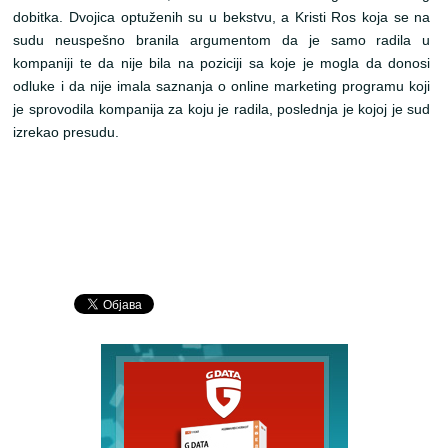
dobitka. Dvojica optuženih su u bekstvu, a Kristi Ros koja se na
sudu neuspešno branila argumentom da je samo radila u
kompaniji te da nije bila na poziciji sa koje je mogla da donosi
odluke i da nije imala saznanja o online marketing programu koji
je sprovodila kompanija za koju je radila, poslednja je kojoj je sud
izrekao presudu.