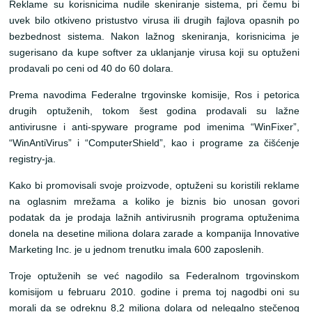
Reklame su korisnicima nudile skeniranje sistema, pri čemu bi
uvek bilo otkiveno pristustvo virusa ili drugih fajlova opasnih po
bezbednost sistema. Nakon lažnog skeniranja, korisnicima je
sugerisano da kupe softver za uklanjanje virusa koji su optuženi
prodavali po ceni od 40 do 60 dolara.
Prema navodima Federalne trgovinske komisije, Ros i petorica
drugih optuženih, tokom šest godina prodavali su lažne
antivirusne i anti-spyware programe pod imenima “WinFixer”,
“WinAntiVirus” i “ComputerShield”, kao i programe za čišćenje
registry-ja.
Kako bi promovisali svoje proizvode, optuženi su koristili reklame
na oglasnim mrežama a koliko je biznis bio unosan govori
podatak da je prodaja lažnih antivirusnih programa optuženima
donela na desetine miliona dolara zarade a kompanija Innovative
Marketing Inc. je u jednom trenutku imala 600 zaposlenih.
Troje optuženih se već nagodilo sa Federalnom trgovinskom
komisijom u februaru 2010. godine i prema toj nagodbi oni su
morali da se odreknu 8,2 miliona dolara od nelegalno stečenog