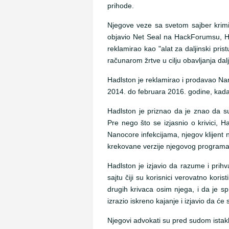
prihode.
Njegove veze sa svetom sajber krimi
objavio Net Seal na HackForumsu, Had
reklamirao kao "alat za daljinski pr
računarom žrtve u cilju obavljanja dalj
Hadlston je reklamirao i prodavao 
2014. do februara 2016. godine, kada
Hadlston je priznao da je znao da s
Pre nego što se izjasnio o krivici,
Nanocore infekcijama, njegov klijent n
krekovane verzije njegovog programa
Hadlston je izjavio da razume i prih
sajtu čiji su korisnici verovatno ko
drugih krivaca osim njega, i da je 
izrazio iskreno kajanje i izjavio da će 
Njegovi advokati su pred sudom istakli