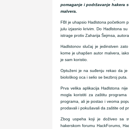
pomaganje i podržavanje hakera s
malvera.
FBI je uhapsio Hadlstona početkom pr
julu izjasnio krivim. Do Hadlstona su
istrage protiv Zaharija Šejmsa, autora
Hadlstonov slučaj je jedinstven zato 
kome je uhapšen autor malvera, iako
je sam koristio.
Optuženi je na suđenju rekao da je 
biološkog oca i selio se bezbroj puta.
Prva velika aplikacija Hadlstona nij
mogla koristiti za zaštitu programa
programa, ali je postao i veoma popul
prodavali i pokušavali da zaštite od p
Zbog uspeha koji je doživeo sa s
hakerskom forumu HackForums, Hadls