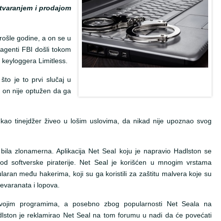
tvaranjem i prodajom
ošle godine, a on se u
 agenti FBI došli tokom
 keyloggera Limitless.
što je to prvi slučaj u
 on nije optužen da ga
kao tinejdžer živeo u lošim uslovima, da nikad nije upoznao svog
e bila zlonamerna. Aplikacija Net Seal koju je napravio Hadlston se
 od softverske piraterije. Net Seal je korišćen u mnogim vrstama
aran među hakerima, koji su ga koristili za zaštitu malvera koje su
revaranata i lopova.
vojim programima, a posebno zbog popularnosti Net Seala na
ton je reklamirao Net Seal na tom forumu u nadi da će povećati