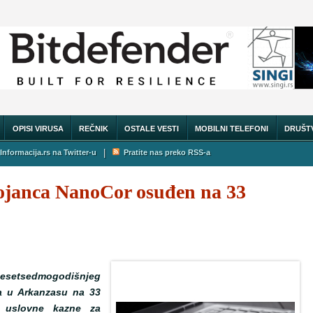
OPISI VIRUSA
REČNIK
OSTALE VESTI
MOBILNI TELEFONI
DRUŠT
|
Informacija.rs na Twitter-u
Pratite nas preko RSS-a
trojanca NanoCor osuđen na 33
desetsedmogodišnjeg
sa u Arkanzasu na 33
 uslovne kazne za