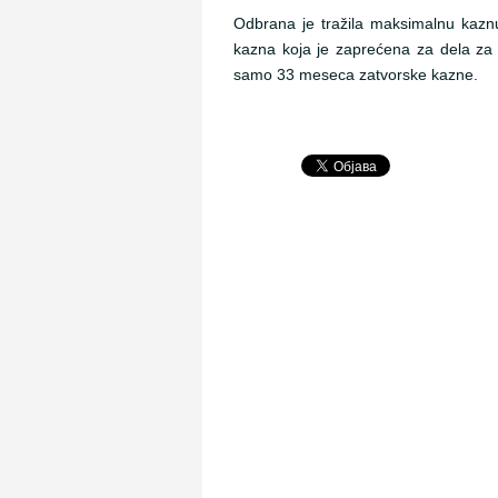
Odbrana je tražila maksimalnu kazn
kazna koja je zaprećena za dela za k
samo 33 meseca zatvorske kazne.