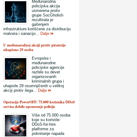
Međunarodna
policijska akcija
usmerena protiv
grupe SocGholish
rezultirala je
gašenjem
infrastrukture korišćene za distribuciju
malvera i sanacijo...
Dalje
U međunarodnoj akciji protiv piraterije
uhapšeno 29 osoba
Evropske i
međunarodne
policijske agencije
razbile su devet
organizovanih
kriminalnih grupa i
uhapsile 29 osumnjičenih u velikoj
akciji protiv ilega...
Dalje
Operacija PowerOFF: 75.000 korisnika DDoS
servisa dobilo upozorenje policije
Više od 75.000 osoba
koje su koristile
DDoS-for-hire
platforme za
pokretanje napada