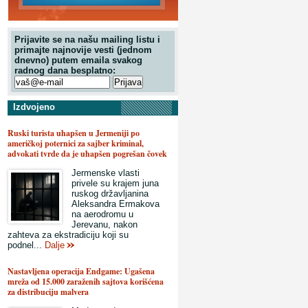
Prijavite se na našu mailing listu i
primajte najnovije vesti (jednom
dnevno) putem emaila svakog
radnog dana besplatno:
Izdvojeno
Ruski turista uhapšen u Jermeniji po
američkoj poternici za sajber kriminal,
advokati tvrde da je uhapšen pogrešan čovek
Jermenske vlasti
privele su krajem juna
ruskog državljanina
Aleksandra Ermakova
na aerodromu u
Jerevanu, nakon
zahteva za ekstradiciju koji su
podnel...
Dalje
Nastavljena operacija Endgame: Ugašena
mreža od 15.000 zaraženih sajtova korišćena
za distribuciju malvera