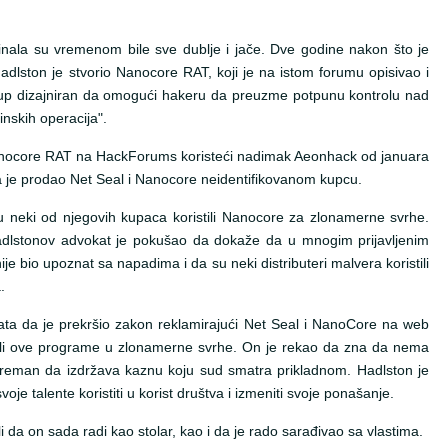
nala su vremenom bile sve dublje i jače. Dve godine nakon što je
lston je stvorio Nanocore RAT, koji je na istom forumu opisivao i
istup dizajniran da omogući hakeru da preuzme potpunu kontrolu nad
inskih operacija".
Nanocore RAT na HackForums koristeći nadimak Aeonhack od januara
 je prodao Net Seal i Nanocore neidentifikovanom kupcu.
u neki od njegovih kupaca koristili Nanocore za zlonamerne svrhe.
 Hadlstonov advokat je pokušao da dokaže da u mnogim prijavljenim
ije bio upoznat sa napadima i da su neki distributeri malvera koristili
.
vata da je prekršio zakon reklamirajući Net Seal i NanoCore na web
ristili ove programe u zlonamerne svrhe. On je rekao da zna da nema
spreman da izdržava kaznu koju sud smatra prikladnom. Hadlston je
svoje talente koristiti u korist društva i izmeniti svoje ponašanje.
 da on sada radi kao stolar, kao i da je rado sarađivao sa vlastima.