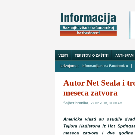
VESTI
TEKSTOVI O ZAŠTITI
ANTI-SPAM
Izdvajamo:
|
Informacija.rs na Facebook-u
O NAMA
Autor Net Seala i 
meseca zatvora
,
Sajber hronika
27.02.2018, 01:00 AM
Američke vlasti su osudile dva
Tejlora Hadlstona iz Hot Spring
meseca zatvora i dve godine