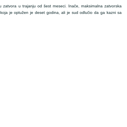
u zatvora u trajanju od šest meseci. Inače, maksimalna zatvorska
oja je optužen je deset godina, ali je sud odlučio da ga kazni sa