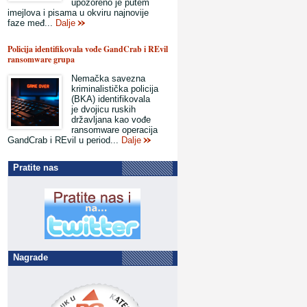
upozoreno je putem
imejlova i pisama u okviru najnovije
faze međ...
Dalje
Policija identifikovala vođe GandCrab i REvil
ransomware grupa
Nemačka savezna
kriminalistička policija
(BKA) identifikovala
je dvojicu ruskih
državljana kao vođe
ransomware operacija
GandCrab i REvil u period...
Dalje
Pratite nas
Nagrade