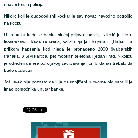
obaveštena i policija.
Nikolić koji je dugogodišnji kockar je sav novac navodno potrošio
na kocku.
U trenutku kada je banka slučaj prijavila policiji, Nikolić je bio u
inostranstvu. Kada se vratio, policija ga je uhapsila u „Hajatu“, a
prilikom hapšenja kod njega je pronađeno 2000 švajcarskih
franaka, 8 SIM kartica, pet mobilnih telefona i jedan iPad. Nikoliću
je određena mera policijskog zadržavanja i on bi danas trebalo da
bude saslušan.
Još uvek nije poznato da li je osumnjičeni u ovome bio sam ili je
imao pomoćnika unutar banke.