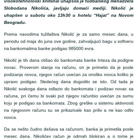
visokotehnološki kriminal uhapsila je fudbalskog menadžera
Slobodana Nikolića, javljaju domaći mediji. Nikolić je
uhapšen u subotu oko 13h30 u hotelu “Hajat” na Novom
Beogradu.
Prema navodima tužilaštva Nikolić je za samo mesec dana, u
periodu od maja do juna ove godine, zahvaljujući bagu u softveru
na bankomatima banke podigao 985000 evra.
Nikolić je tih dana otišao do bankomata banke Inteza da podigne
novac. Proverom stanja na računu, on je primetio da je posle
podizanja novca, njegov račun uvećan za onoliko novca koliko je
upravo podigao. Sledećeg dana dogodilo se isto. Od tada je
Nikolić svakoga dana odlazio do bankomata i podizao novac sa
računa, pri čemu bi svaki put njegov računbio uvećan za sumu
koju je podigao sa bankomata. Zbog greške u sistemu aktivnosti
na njegovom računu su se prikazivale kao priliv a ne kao odliv
novca.
Da se nešto čudno dešava sa računom, banka je primetila posle
mesec dana. Nikolićev račun je odmah blokiran a o tome je