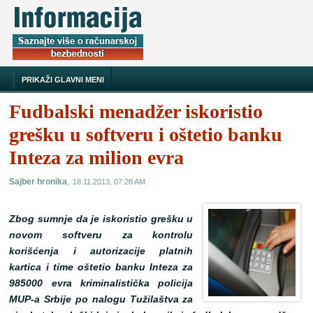
PRIKAŽI GLAVNI MENI
Fudbalski menadžer iskoristio
grešku u softveru i oštetio banku
Inteza za milion evra
,
Sajber hronika
18.11.2013, 07:28 AM
Zbog sumnje da je iskoristio grešku u
novom softveru za kontrolu
korišćenja i autorizacije platnih
kartica i time oštetio banku Inteza za
985000 evra kriminalistička policija
MUP-a Srbije po nalogu Tužilaštva za