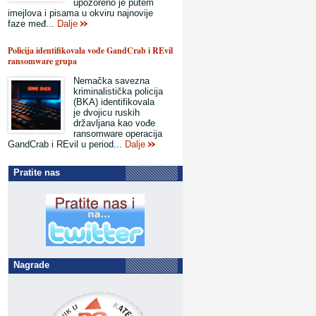
upozoreno je putem
imejlova i pisama u okviru najnovije
faze međ...
Dalje
Policija identifikovala vođe GandCrab i REvil
ransomware grupa
Nemačka savezna
kriminalistička policija
(BKA) identifikovala
je dvojicu ruskih
državljana kao vođe
ransomware operacija
GandCrab i REvil u period...
Dalje
Pratite nas
Nagrade