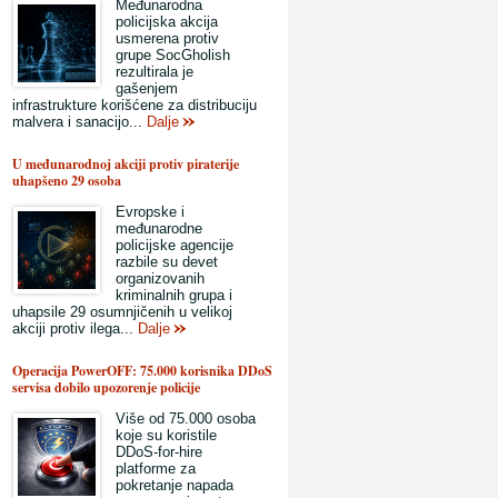
Međunarodna
policijska akcija
usmerena protiv
grupe SocGholish
rezultirala je
gašenjem
infrastrukture korišćene za distribuciju
malvera i sanacijo...
Dalje
U međunarodnoj akciji protiv piraterije
uhapšeno 29 osoba
Evropske i
međunarodne
policijske agencije
razbile su devet
organizovanih
kriminalnih grupa i
uhapsile 29 osumnjičenih u velikoj
akciji protiv ilega...
Dalje
Operacija PowerOFF: 75.000 korisnika DDoS
servisa dobilo upozorenje policije
Više od 75.000 osoba
koje su koristile
DDoS-for-hire
platforme za
pokretanje napada