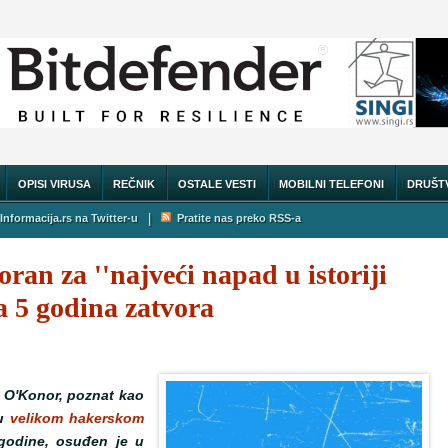
OPISI VIRUSA
REČNIK
OSTALE VESTI
MOBILNI TELEFONI
DRUŠT
|
Informacija.rs na Twitter-u
Pratite nas preko RSS-a
ran za ''najveći napad u istoriji
a 5 godina zatvora
s O'Konor, poznat kao
u
velikom hakerskom
 godine, osuđen je u