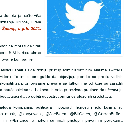
a doneta je nešto više
znanja krivice, i dve
Španiji, u julu 2021.
nor će morati da vrati
ene SIM kartica ukrao
menovane kompanije.
snici uspeli su da dobiju pristup administrativnim alatima Twittera
itteru. To im je omogućilo da objavljuju poruke sa profila velikih
iskoristili za promovisanje prevare sa bitkoinima od koje su zaradili
sa saučesnicima sa hakovanih naloga pozivao pratioce da učestvuju
 obećavajući da će dobiti udvostručeni iznos uloženih sredstava.
oga kompanija, političara i poznatih ličnosti među kojima su
_musk, @kanyewest, @JoeBiden, @BillGates, @WarrenBuffet,
i, @binance, a hakeri su imali pristup i privatnim porukama