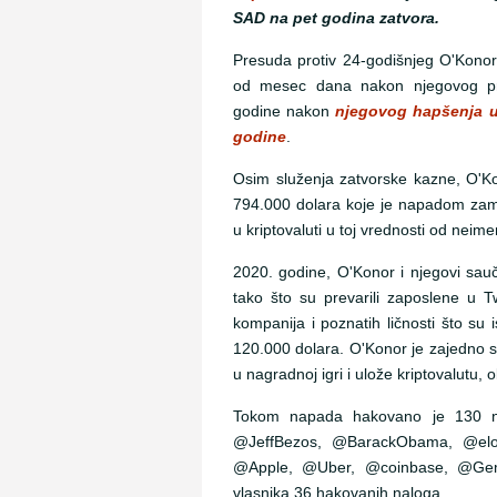
SAD na pet godina zatvora.
Presuda protiv 24-godišnjeg O'Konor
od mesec dana nakon njegovog pri
godine nakon
njegovog hapšenja u 
godine
.
Osim služenja zatvorske kazne, O'Ko
794.000 dolara koje je napadom zam
u kriptovaluti u toj vrednosti od nei
2020. godine, O'Konor i njegovi sauče
tako što su prevarili zaposlene u Tw
kompanija i poznatih ličnosti što su 
120.000 dolara. O'Konor je zajedno 
u nagradnoj igri i ulože kriptovalutu,
Tokom napada hakovano je 130 nal
@JeffBezos, @BarackObama, @elon
@Apple, @Uber, @coinbase, @Gemin
vlasnika 36 hakovanih naloga.