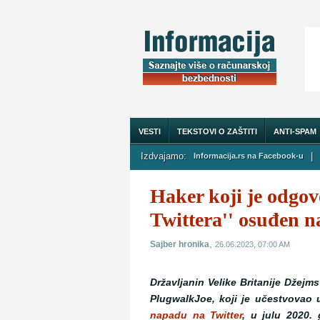
VESTI
TEKSTOVI O ZAŠTITI
ANTI-SPAM
Izdvajamo:
|
Informacija.rs na Facebook-u
O NAMA
Haker koji je odgovo
Twittera'' osuđen n
,
Sajber hronika
26.06.2023, 07:00 AM
Državljanin Velike Britanije Džejm
PlugwalkJoe, koji je učestvovao 
napadu na Twitter
, u julu 2020.