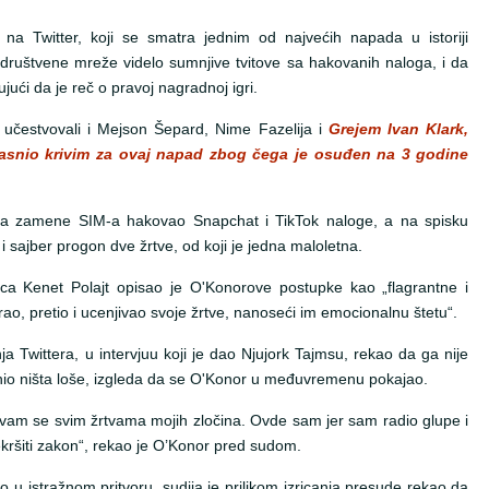
a Twitter, koji se smatra jednim od najvećih napada u istoriji
 društvene mreže videlo sumnjive tvitove sa hakovanih naloga, i da
ujući da je reč o pravoj nagradnoj igri.
čestvovali i Mejson Šepard, Nime Fazelija i
Grejem Ivan Klark,
izjasnio krivim za ovaj napad zbog čega je osuđen na 3 godine
ma zamene SIM-a hakovao Snapchat i TikTok naloge, a na spisku
e i sajber progon dve žrtve, od koji je jedna maloletna.
a Kenet Polajt opisao je O'Konorove postupke kao „flagrantne i
ao, pretio i ucenjivao svoje žrtve, nanoseći im emocionalnu štetu“.
 Twittera, u intervjuu koji je dao Njujork Tajmsu, rekao da ga nije
učinio ništa loše, izgleda da se O'Konor u međuvremenu pokajao.
vam se svim žrtvama mojih zločina. Ovde sam jer sam radio glupe i
ekršiti zakon“, rekao je O’Konor pred sudom.
u istražnom pritvoru, sudija je prilikom izricanja presude rekao da