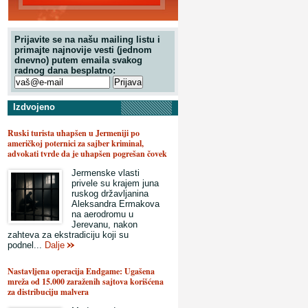
Prijavite se na našu mailing listu i
primajte najnovije vesti (jednom
dnevno) putem emaila svakog
radnog dana besplatno:
Izdvojeno
Ruski turista uhapšen u Jermeniji po
američkoj poternici za sajber kriminal,
advokati tvrde da je uhapšen pogrešan čovek
Jermenske vlasti
privele su krajem juna
ruskog državljanina
Aleksandra Ermakova
na aerodromu u
Jerevanu, nakon
zahteva za ekstradiciju koji su
podnel...
Dalje
Nastavljena operacija Endgame: Ugašena
mreža od 15.000 zaraženih sajtova korišćena
za distribuciju malvera