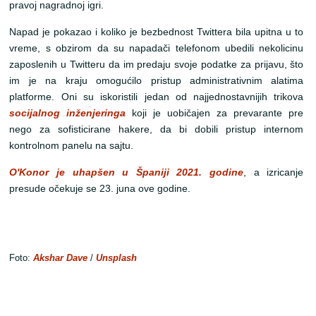
pravoj nagradnoj igri.
Napad je pokazao i koliko je bezbednost Twittera bila upitna u to
vreme, s obzirom da su napadači telefonom ubedili nekolicinu
zaposlenih u Twitteru da im predaju svoje podatke za prijavu, što
im je na kraju omogućilo pristup administrativnim alatima
platforme. Oni su iskoristili jedan od najjednostavnijih trikova
socijalnog inženjeringa
koji je uobičajen za prevarante pre
nego za sofisticirane hakere, da bi dobili pristup internom
kontrolnom panelu na sajtu.
O'Konor je uhapšen u Španiji 2021. godine
, a izricanje
presude očekuje se 23. juna ove godine.
Foto:
Akshar Dave
/
Unsplash