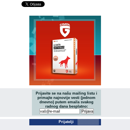
Prijavite se na našu mailing listu i
primajte najnovije vesti (jednom
dnevno) putem emaila svakog
radnog dana besplatno:
Prijatelji