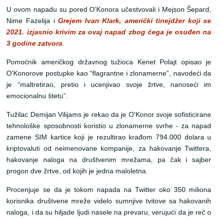
U ovom napadu su pored O'Konora učestvovali i Mejson Šepard,
Nime Fazelija i
Grejem Ivan Klark, američki tinejdžer koji se
2021. izjasnio krivim za ovaj napad zbog čega je osuđen na
3 godine zatvora
.
Pomoćnik američkog državnog tužioca Kenet Polajt opisao je
O'Konorove postupke kao “flagrantne i zlonamerne”, navodeći da
je “maltretirao, pretio i ucenjivao svoje žrtve, nanoseći im
emocionalnu štetu”.
Tužilac Demijan Vilijams je rekao da je O'Konor svoje sofisticirane
tehnološke sposobnosti koristio u zlonamerne svrhe - za napad
zamene SIM kartice koji je rezultirao krađom 794.000 dolara u
kriptovaluti od neimenovane kompanije, za hakovanje Twittera,
hakovanje naloga na društvenim mrežama, pa čak i sajber
progon dve žrtve, od kojih je jedna maloletna.
Procenjuje se da je tokom napada na Twitter oko 350 miliona
korisnika društvene mreže videlo sumnjive tvitove sa hakovanih
naloga, i da su hiljade ljudi nasele na prevaru, verujući da je reč o