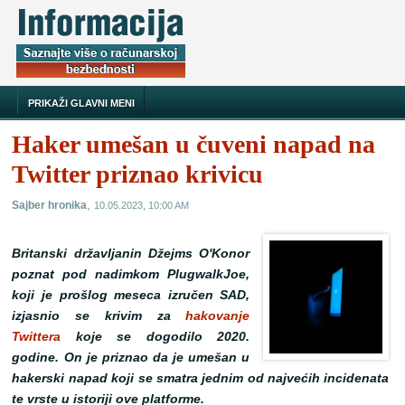
PRIKAŽI GLAVNI MENI
Haker umešan u čuveni napad na
Twitter priznao krivicu
,
Sajber hronika
10.05.2023, 10:00 AM
Britanski državljanin Džejms O'Konor
poznat pod nadimkom PlugwalkJoe,
koji je prošlog meseca izručen SAD,
izjasnio se krivim za
hakovanje
Twittera
koje se dogodilo 2020.
godine. On je priznao da je umešan u
hakerski napad koji se smatra jednim od najvećih incidenata
te vrste u istoriji ove platforme.