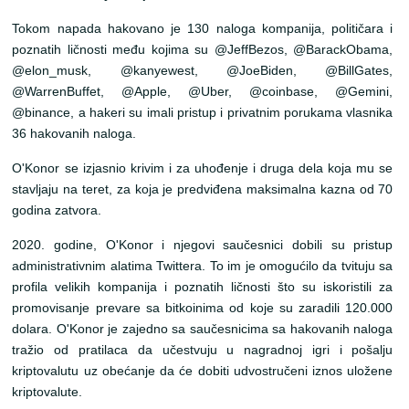
Tokom napada hakovano je 130 naloga kompanija, političara i
poznatih ličnosti među kojima su @JeffBezos, @BarackObama,
@elon_musk, @kanyewest, @JoeBiden, @BillGates,
@WarrenBuffet, @Apple, @Uber, @coinbase, @Gemini,
@binance, a hakeri su imali pristup i privatnim porukama vlasnika
36 hakovanih naloga.
O'Konor se izjasnio krivim i za uhođenje i druga dela koja mu se
stavljaju na teret, za koja je predviđena maksimalna kazna od 70
godina zatvora.
2020. godine, O'Konor i njegovi saučesnici dobili su pristup
administrativnim alatima Twittera. To im je omogućilo da tvituju sa
profila velikih kompanija i poznatih ličnosti što su iskoristili za
promovisanje prevare sa bitkoinima od koje su zaradili 120.000
dolara. O'Konor je zajedno sa saučesnicima sa hakovanih naloga
tražio od pratilaca da učestvuju u nagradnoj igri i pošalju
kriptovalutu uz obećanje da će dobiti udvostručeni iznos uložene
kriptovalute.