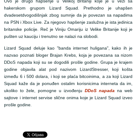
Ovo je drugo hapšenje u Velikoj Britaniji koje je u vezi sa
hakerskom grupom Lizard Squad. Prethodno je uhapšen
dvadesetdvogodišnjak zbog sumnje da je povezan sa napadima
na PSN i Xbox Live. Za njegovo hapšenje zaslužna je ista jedinica
britanske policije. Reč je Viniju Omariju iz Velike Britanije koji je
pušten uz kauciju i trenutno se nalazi na slobodi.
Lizard Squad deluje kao "banda internet huligana", kako ih je
nazvao poznati bloger Brajan Krebs, koja je povezana sa nizom
DDoS napada koji su se dogodili prošle godine. Grupa je krajem
godine objavila alat pod nazivom LizardStresser, koji košta
između 6 i 500 dolara, i koji se plaća bitcoinima, a za koji Lizard
Squad kaže da je ponuđen ostalim korisnicima interneta da im,
ukoliko to žele, pomogne u izvođenju
DDoS napada
na web
sajtove i internet servise slične onima koje je Lizard Squad izveo
prošle godine.