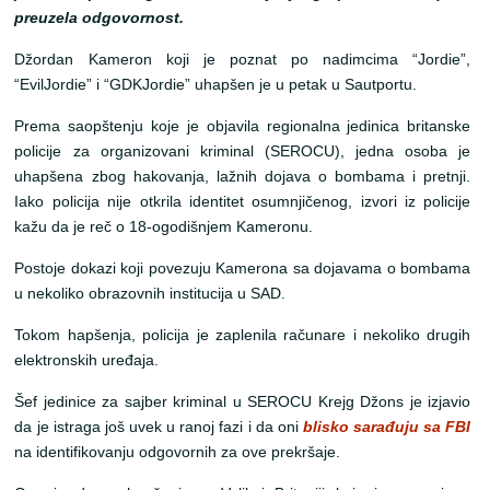
preuzela odgovornost.
Džordan Kameron koji je poznat po nadimcima “Jordie”,
“EvilJordie” i “GDKJordie” uhapšen je u petak u Sautportu.
Prema saopštenju koje je objavila regionalna jedinica britanske
policije za organizovani kriminal (SEROCU), jedna osoba je
uhapšena zbog hakovanja, lažnih dojava o bombama i pretnji.
Iako policija nije otkrila identitet osumnjičenog, izvori iz policije
kažu da je reč o 18-ogodišnjem Kameronu.
Postoje dokazi koji povezuju Kamerona sa dojavama o bombama
u nekoliko obrazovnih institucija u SAD.
Tokom hapšenja, policija je zaplenila računare i nekoliko drugih
elektronskih uređaja.
Šef jedinice za sajber kriminal u SEROCU Krejg Džons je izjavio
da je istraga još uvek u ranoj fazi i da oni
blisko sarađuju sa FBI
na identifikovanju odgovornih za ove prekršaje.