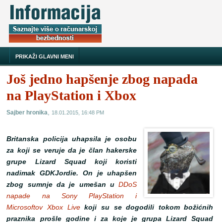
PRIKAŽI GLAVNI MENI
Još jedno hapšenje zbog napada
na PlayStation i Xbox
,
Sajber hronika
18.01.2015, 16:48 PM
Britanska policija uhapsila je osobu
za koji se veruje da je član hakerske
grupe Lizard Squad koji koristi
nadimak GDKJordie. On je uhapšen
zbog sumnje da je umešan u
DDoS
napade na Sony PlayStation i
Microsoftov Xbox Live
koji su se dogodili tokom božićnih
praznika prošle godine i za koje je grupa Lizard Squad