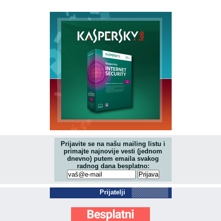
Prijavite se na našu mailing listu i
primajte najnovije vesti (jednom
dnevno) putem emaila svakog
radnog dana besplatno:
Prijatelji