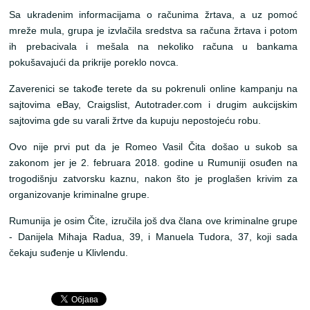
Sa ukradenim informacijama o računima žrtava, a uz pomoć
mreže mula, grupa je izvlačila sredstva sa računa žrtava i potom
ih prebacivala i mešala na nekoliko računa u bankama
pokušavajući da prikrije poreklo novca.
Zaverenici se takođe terete da su pokrenuli online kampanju na
sajtovima eBay, Craigslist, Autotrader.com i drugim aukcijskim
sajtovima gde su varali žrtve da kupuju nepostojeću robu.
Ovo nije prvi put da je Romeo Vasil Čita došao u sukob sa
zakonom jer je 2. februara 2018. godine u Rumuniji osuđen na
trogodišnju zatvorsku kaznu, nakon što je proglašen krivim za
organizovanje kriminalne grupe.
Rumunija je osim Čite, izručila još dva člana ove kriminalne grupe
- Danijela Mihaja Radua, 39, i Manuela Tudora, 37, koji sada
čekaju suđenje u Klivlendu.