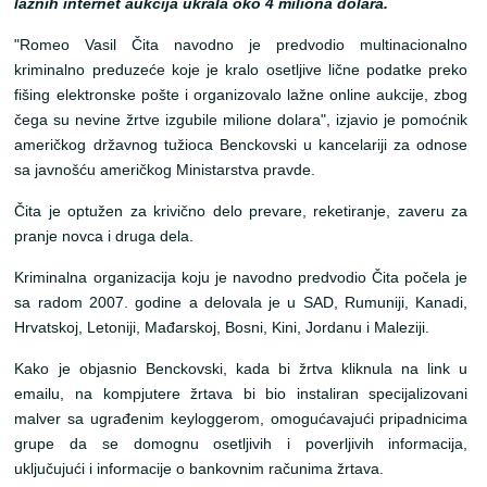
lažnih internet aukcija ukrala oko 4 miliona dolara.
"Romeo Vasil Čita navodno je predvodio multinacionalno
kriminalno preduzeće koje je kralo osetljive lične podatke preko
fišing elektronske pošte i organizovalo lažne online aukcije, zbog
čega su nevine žrtve izgubile milione dolara", izjavio je pomoćnik
američkog državnog tužioca Benckovski u kancelariji za odnose
sa javnošću američkog Ministarstva pravde.
Čita je optužen za krivično delo prevare, reketiranje, zaveru za
pranje novca i druga dela.
Kriminalna organizacija koju je navodno predvodio Čita počela je
sa radom 2007. godine a delovala je u SAD, Rumuniji, Kanadi,
Hrvatskoj, Letoniji, Mađarskoj, Bosni, Kini, Jordanu i Maleziji.
Kako je objasnio Benckovski, kada bi žrtva kliknula na link u
emailu, na kompjutere žrtava bi bio instaliran specijalizovani
malver sa ugrađenim keyloggerom, omogućavajući pripadnicima
grupe da se domognu osetljivih i poverljivih informacija,
uključujući i informacije o bankovnim računima žrtava.