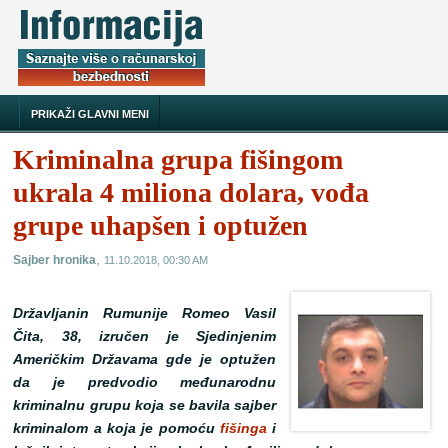
PRIKAŽI GLAVNI MENI
Kriminalna grupa fišingom
ukrala 4 miliona dolara, vođa
grupe uhapšen i optužen
,
Sajber hronika
11.10.2018, 00:30 AM
Državljanin Rumunije Romeo Vasil
Čita, 38, izručen je Sjedinjenim
Američkim Državama gde je optužen
da je predvodio međunarodnu
kriminalnu grupu koja se bavila sajber
kriminalom a koja je pomoću
fišinga
i