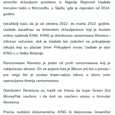
američki državljanin poreklom iz Nigerije Rejmond Uadiale
trenutno radio u Microsoftu, u Sijetlu, gde je zaposlen od 2014.
godine.
Istražitelji kažu da je od oktobra 2012. do marta 2013. godine,
Uadiale sarađivao sa britanskim državljaninom koji je koristio
online nadimak K!NG. K!ING je distribuirao ransomware Reveton i
inficirao računare, dok je Uadiale bio zadužen za prikupljanje
otkupa koji su plaćale žrtve. Prikupljeni novac Uadiale je slao
K!NG-u u Veliku Britaniju.
Ransomware Reveton je jedan od prvih ransomwarea koji je
zaključavao ekrane. On se pojavio kad je Bitcoin još bio u povoju i
pre nego što je postao kripto-valuta izbora u skoro svim
operacijama širenja ransomwarea.
Distributeri Revetona su tražili od žrtava da kupe Green Dot
MoneyPak vaučere, i da kod na vaučeru unesu u formular
Revetona.
Prema sudskim dokumentima, K!NG bi deponovao GreenDot