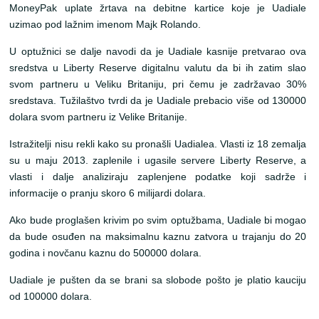
MoneyPak uplate žrtava na debitne kartice koje je Uadiale
uzimao pod lažnim imenom Majk Rolando.
U optužnici se dalje navodi da je Uadiale kasnije pretvarao ova
sredstva u Liberty Reserve digitalnu valutu da bi ih zatim slao
svom partneru u Veliku Britaniju, pri čemu je zadržavao 30%
sredstava. Tužilaštvo tvrdi da je Uadiale prebacio više od 130000
dolara svom partneru iz Velike Britanije.
Istražitelji nisu rekli kako su pronašli Uadialea. Vlasti iz 18 zemalja
su u maju 2013. zaplenile i ugasile servere Liberty Reserve, a
vlasti i dalje analiziraju zaplenjene podatke koji sadrže i
informacije o pranju skoro 6 milijardi dolara.
Ako bude proglašen krivim po svim optužbama, Uadiale bi mogao
da bude osuđen na maksimalnu kaznu zatvora u trajanju do 20
godina i novčanu kaznu do 500000 dolara.
Uadiale je pušten da se brani sa slobode pošto je platio kauciju
od 100000 dolara.