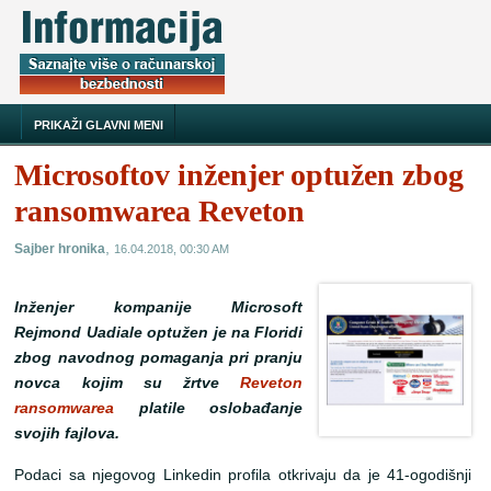
PRIKAŽI GLAVNI MENI
Microsoftov inženjer optužen zbog
ransomwarea Reveton
,
Sajber hronika
16.04.2018, 00:30 AM
Inženjer kompanije Microsoft
Rejmond Uadiale optužen je na Floridi
zbog navodnog pomaganja pri pranju
novca kojim su žrtve
Reveton
ransomwarea
platile oslobađanje
svojih fajlova.
Podaci sa njegovog Linkedin profila otkrivaju da je 41-ogodišnji