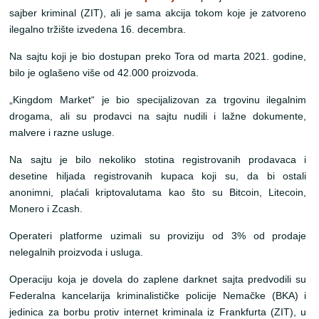
sajber kriminal (ZIT), ali je sama akcija tokom koje je zatvoreno
ilegalno tržište izvedena 16. decembra.
Na sajtu koji je bio dostupan preko Tora od marta 2021. godine,
bilo je oglašeno više od 42.000 proizvoda.
„Kingdom Market“ je bio specijalizovan za trgovinu ilegalnim
drogama, ali su prodavci na sajtu nudili i lažne dokumente,
malvere i razne usluge.
Na sajtu je bilo nekoliko stotina registrovanih prodavaca i
desetine hiljada registrovanih kupaca koji su, da bi ostali
anonimni, plaćali kriptovalutama kao što su Bitcoin, Litecoin,
Monero i Zcash.
Operateri platforme uzimali su proviziju od 3% od prodaje
nelegalnih proizvoda i usluga.
Operaciju koja je dovela do zaplene darknet sajta predvodili su
Federalna kancelarija kriminalističke policije Nemačke (BKA) i
jedinica za borbu protiv internet kriminala iz Frankfurta (ZIT), u