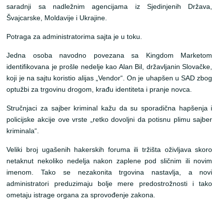
saradnji sa nadležnim agencijama iz Sjedinjenih Država,
Švajcarske, Moldavije i Ukrajine.
Potraga za administratorima sajta je u toku.
Jedna osoba navodno povezana sa Kingdom Marketom
identifikovana je prošle nedelje kao Alan Bil, državljanin Slovačke,
koji je na sajtu koristio alijas „Vendor“. On je uhapšen u SAD zbog
optužbi za trgovinu drogom, krađu identiteta i pranje novca.
Stručnjaci za sajber kriminal kažu da su sporadična hapšenja i
policijske akcije ove vrste „retko dovoljni da potisnu plimu sajber
kriminala“.
Veliki broj ugašenih hakerskih foruma ili tržišta oživljava skoro
netaknut nekoliko nedelja nakon zaplene pod sličnim ili novim
imenom. Tako se nezakonita trgovina nastavlja, a novi
administratori preduzimaju bolje mere predostrožnosti i tako
ometaju istrage organa za sprovođenje zakona.