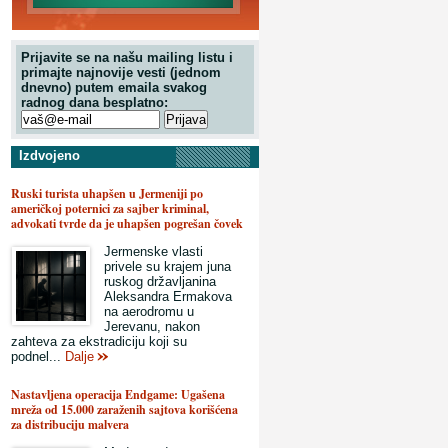
Prijavite se na našu mailing listu i
primajte najnovije vesti (jednom
dnevno) putem emaila svakog
radnog dana besplatno:
Izdvojeno
Ruski turista uhapšen u Jermeniji po
američkoj poternici za sajber kriminal,
advokati tvrde da je uhapšen pogrešan čovek
Jermenske vlasti
privele su krajem juna
ruskog državljanina
Aleksandra Ermakova
na aerodromu u
Jerevanu, nakon
zahteva za ekstradiciju koji su
podnel...
Dalje
Nastavljena operacija Endgame: Ugašena
mreža od 15.000 zaraženih sajtova korišćena
za distribuciju malvera