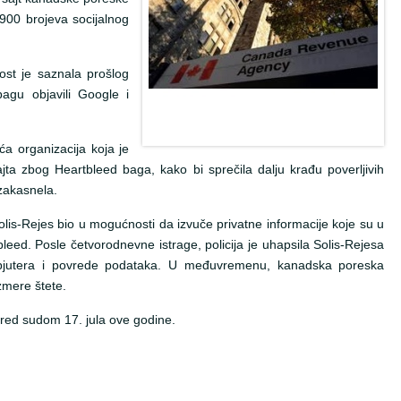
900 brojeva socijalnog
st je saznala prošlog
agu objavili Google i
a organizacija koja je
jta zbog Heartbleed baga, kako bi sprečila dalju krađu poverljivih
 zakasnela.
lis-Rejes bio u mogućnosti da izvuče privatne informacije koje su u
leed. Posle četvorodnevne istrage, policija je uhapsila Solis-Rejesa
pjutera i povrede podataka. U međuvremenu, kanadska poreska
zmere štete.
pred sudom 17. jula ove godine.