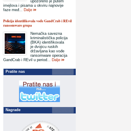
upozoreno je putem
imejlova i pisama u okviru najnovije
faze međ...
Dalje
Policija identifikovala vođe GandCrab i REvil
ransomware grupa
Nemačka savezna
kriminalistička policija
(BKA) identifikovala
je dvojicu ruskih
državljana kao vođe
ransomware operacija
GandCrab i REvil u period...
Dalje
Pratite nas
Nagrade