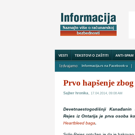
VESTI
TEKSTOVI O ZAŠTITI
ANTI-SPAM
Izdvajamo:
|
Informacija.rs na Facebook-u
O NAMA
Prvo hapšenje zbog
,
Sajber hronika
17.04.2014, 09:08 AM
Devetnaestogodišnji Kanađanin S
Rejes iz Ontarija je prva osoba 
Heartbleed baga
.
Solis-Rejes optužen je da je hakovao