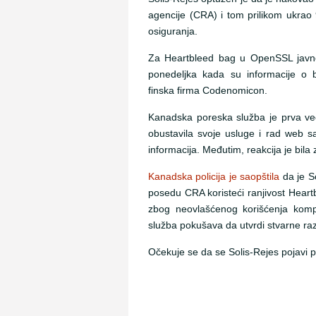
agencije (CRA) i tom prilikom ukrao 
osiguranja.
Za Heartbleed bag u OpenSSL javno
ponedeljka kada su informacije o b
finska firma Codenomicon.
Kanadska poreska služba je prva već
obustavila svoje usluge i rad web sa
informacija. Međutim, reakcija je bila
Kanadska policija je saopštila
da je So
posedu CRA koristeći ranjivost Heartb
zbog neovlašćenog korišćenja kom
služba pokušava da utvrdi stvarne ra
Očekuje se da se Solis-Rejes pojavi 