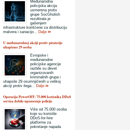
Međunarodna
policijska akcija
usmerena protiv
grupe SocGholish
rezultirala je
gašenjem
infrastrukture korišćene za distribuciju
malvera i sanacijo...
Dalje
U međunarodnoj akciji protiv piraterije
uhapšeno 29 osoba
Evropske i
međunarodne
policijske agencije
razbile su devet
organizovanih
kriminalnih grupa i
uhapsile 29 osumnjičenih u velikoj
akciji protiv ilega...
Dalje
Operacija PowerOFF: 75.000 korisnika DDoS
servisa dobilo upozorenje policije
Više od 75.000 osoba
koje su koristile
DDoS-for-hire
platforme za
pokretanje napada