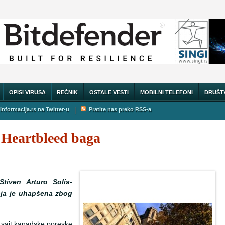
OPISI VIRUSA
REČNIK
OSTALE VESTI
MOBILNI TELEFONI
DRUŠT
|
Informacija.rs na Twitter-u
Pratite nas preko RSS-a
 Heartbleed baga
tiven Arturo Solis-
koja je uhapšena zbog
 sajt kanadske poreske