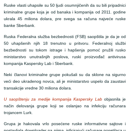
Ruske vlasti uhapsile su 50 ljudi osumnjičenih da su bili pripadnici
kriminalne grupe koja je od banaka i kompanija od 2011. godine
ukrala 45 miliona dolara, pre svega sa računa najveće ruske
banke Sberbank.
Ruska Federalna služba bezbednosti (FSB) saopštila je da je od
50 uhapšenih njih 18 trenutno u pritvoru. Federalnoj službi
bezbednosti su tokom istrage i hapšenja pomoć pružili rusko
ministarstvo unutrašnjih poslova, ruski proizvođač antivirusa
kompanija Kaspersky Lab i Sberbank.
Neki članovi kriminalne grupe pokušali su da sklone na sigurno
veći deo ukradenog novca, ali je ministarstvo uspelo da zaustavi
transakcije vredne 30 miliona dolara.
U saopštenju za medije kompanija Kaspersky Lab
objasnila je
način delovanja grupe koji se oslanjao na infekciju računara
trojancem Lurk.
Grupa je hakovala vrlo posećene ruske informativne sajtove i
postavljala downloader na njima, inficirajući računare posetilaca u