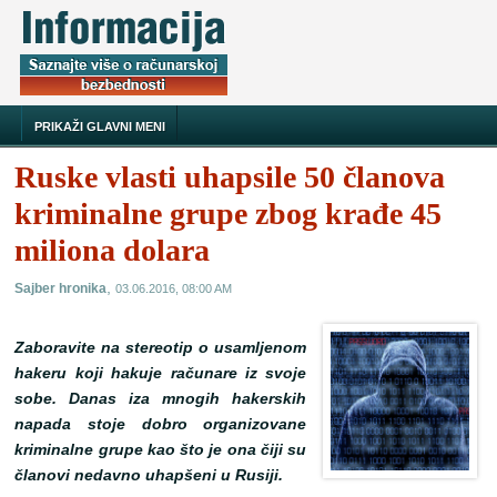
PRIKAŽI GLAVNI MENI
Ruske vlasti uhapsile 50 članova
kriminalne grupe zbog krađe 45
miliona dolara
,
Sajber hronika
03.06.2016, 08:00 AM
Zaboravite na stereotip o usamljenom
hakeru koji hakuje računare iz svoje
sobe. Danas iza mnogih hakerskih
napada stoje dobro organizovane
kriminalne grupe kao što je ona čiji su
članovi nedavno uhapšeni u Rusiji.