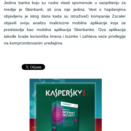
Jedina banka koju su ruske vlasti spomenule u saopštenju za
medije je Sberbank, ali ona nije jedina. Vest o hapšenjima
objavljena je istog dana kada su istraživači kompanije Zscaler
objavili svoju analizu maliciozne mobilne aplikacije koja se
predstavlja kao mobilna aplikacija Sberbanke. Ova aplikacija
takođe krade korisnička imena i lozinke i zahteva veće privilegije
na kompromitovanim uređajima.