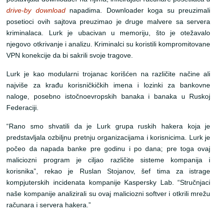
drive-by download
napadima. Downloader koga su preuzimali
posetioci ovih sajtova preuzimao je druge malvere sa servera
kriminalaca. Lurk je ubacivan u memoriju, što je otežavalo
njegovo otkrivanje i analizu. Kriminalci su koristili kompromitovane
VPN konekcije da bi sakrili svoje tragove.
Lurk je kao modularni trojanac korišćen na različite načine ali
najviše za krađu korisničkičkih imena i lozinki za bankovne
naloge, posebno istočnoevropskih banaka i banaka u Ruskoj
Federaciji.
“Rano smo shvatili da je Lurk grupa ruskih hakera koja je
predstavljala ozbiljnu pretnju organizacijama i korisnicima. Lurk je
počeo da napada banke pre godinu i po dana; pre toga ovaj
maliciozni program je ciljao različite sisteme kompanija i
korisnika”, rekao je Ruslan Stojanov, šef tima za istrage
kompjuterskih incidenata kompanije Kaspersky Lab. “Stručnjaci
naše kompanije analizirali su ovaj maliciozni softver i otkrili mrežu
računara i servera hakera.”