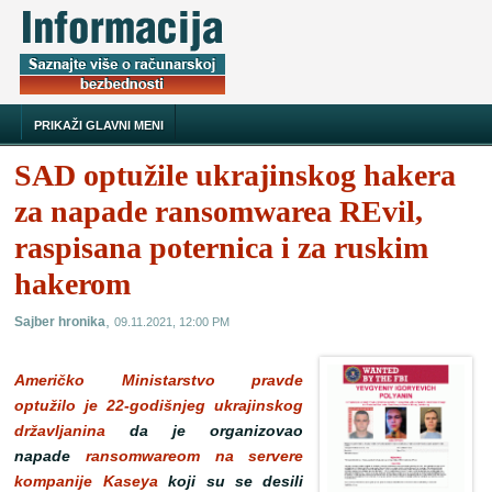
PRIKAŽI GLAVNI MENI
SAD optužile ukrajinskog hakera
za napade ransomwarea REvil,
raspisana poternica i za ruskim
hakerom
,
Sajber hronika
09.11.2021, 12:00 PM
Američko Ministarstvo pravde
optužilo je 22-godišnjeg ukrajinskog
državljanina
da je organizovao
napade
ransomwareom
na servere
kompanije Kaseya
koji su se desili