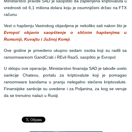
Ministarstvo pravde SAD je saopštilo da zaplenjena kriptovaluta u
vrednosti od 6,1 miliona dolara koju je osumnjičeni držao na FTX
računu.
Vest o hapšenju Vasinskog objavljena je nekoliko sati nakon što je
Evropol objavio saopštenje o sličnim hapšenjima u
Rumuniji, Kuvajtu i Južnoj Koreji
.
Ove godine je privedeno ukupno sedam osoba koji su radili sa
ransomwareom GandCrab i REvil RaaS, saopštio je Evropol.
U sklopu ove operacije, Ministarstvo finansija SAD je takođe uvelo
sankcije Chatexu, portalu za kriptovalute koji je pomagao
ransomware bandama u pranju nelegalno stečene kriptovalute.
Finansijske sankcije su uvedene i za Poljanina, za kog se veruje
da se trenutno nalazi u Rusiji.