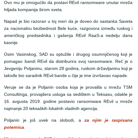
Ovo mu je omogućilo da postavi REvil ransomware unutar mreža
hiljada kompanija širom sveta.
Napad je bio razoran u toj meri da je doveo do sastanka Saveta
za nacionalnu bezbednost Bele kuće, razgovora između ruskog i
američkog predsednika i gašenja REvil RaaS-a nedelju dana
kasnije.
Osim Vasinskog, SAD su optužile i drugog osumnjičenog koji je
pomagao bandi REvil da distriburira svoj ransomware. Reč je o
Jevgeniju Poljaninu, starom 28 godina, ruskom državljaninu koji je
takođe bio saradnik REvil bande u čije je ime izvršavao napade.
Veruje se da je Poljanin osoba koja je provalila u mrežu TSM
Consultinga, provajdera usluga sa sedištem u Teksasu, odakle je
16. avgusta 2019. godine postavio ransomware REvil u mreže
najmanje 20 teksaških lokalnih vladinih agencija.
Poljanin je još uvek na slobodi, a
za njim je raspisana
poternica
.