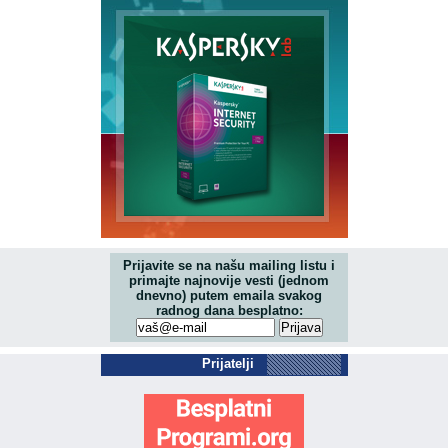
Prijavite se na našu mailing listu i
primajte najnovije vesti (jednom
dnevno) putem emaila svakog
radnog dana besplatno:
Prijatelji