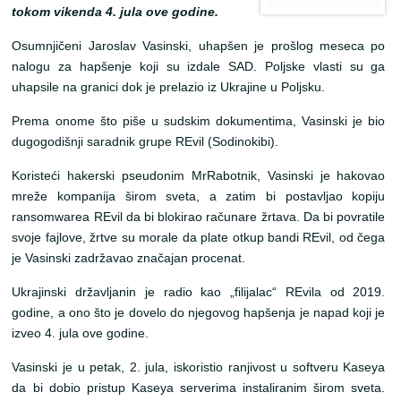
tokom vikenda 4. jula ove godine.
Osumnjičeni Jaroslav Vasinski, uhapšen je prošlog meseca po
nalogu za hapšenje koji su izdale SAD. Poljske vlasti su ga
uhapsile na granici dok je prelazio iz Ukrajine u Poljsku.
Prema onome što piše u sudskim dokumentima, Vasinski je bio
dugogodišnji saradnik grupe REvil (Sodinokibi).
Koristeći hakerski pseudonim MrRabotnik, Vasinski je hakovao
mreže kompanija širom sveta, a zatim bi postavljao kopiju
ransomwarea REvil da bi blokirao računare žrtava. Da bi povratile
svoje fajlove, žrtve su morale da plate otkup bandi REvil, od čega
je Vasinski zadržavao značajan procenat.
Ukrajinski državljanin je radio kao „filijalac“ REvila od 2019.
godine, a ono što je dovelo do njegovog hapšenja je napad koji je
izveo 4. jula ove godine.
Vasinski je u petak, 2. jula, iskoristio ranjivost u softveru Kaseya
da bi dobio pristup Kaseya serverima instaliranim širom sveta.