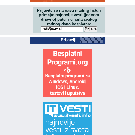
Prijavite se na našu mailing listu i
primajte najnovije vesti (jednom
dnevno) putem emaila svakog
radnog dana besplatno:
Prijatelji