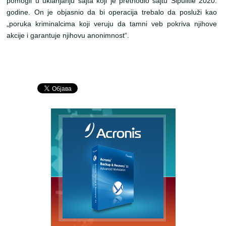
pomogli u uklanjanju sajta koji je prethodio sajtu Sipulitie 2020.
godine. On je objasnio da bi operacija trebalo da posluži kao
„poruka kriminalcima koji veruju da tamni veb pokriva njihove
akcije i garantuje njihovu anonimnost“.