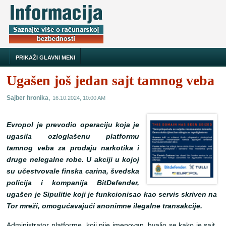
PRIKAŽI GLAVNI MENI
Ugašen još jedan sajt tamnog veba
,
Sajber hronika
16.10.2024, 10:00 AM
Evropol je prevodio operaciju koja je
ugasila ozloglašenu platformu
tamnog veba za prodaju narkotika i
druge nelegalne robe. U akciji u kojoj
su učestvovale finska carina, švedska
policija i kompanija BitDefender,
ugašen je Sipulitie koji je funkcionisao kao servis skriven na
Tor mreži, omogućavajući anonimne ilegalne transakcije.
Administrator platforme, koji nije imenovan, hvalio se kako je sajt,