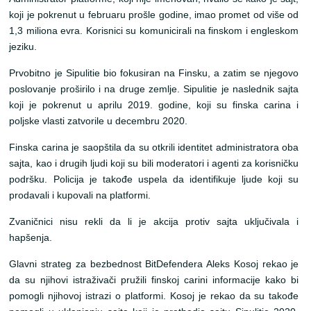
koji je pokrenut u februaru prošle godine, imao promet od više od
1,3 miliona evra. Korisnici su komunicirali na finskom i engleskom
jeziku.
Prvobitno je Sipulitie bio fokusiran na Finsku, a zatim se njegovo
poslovanje proširilo i na druge zemlje. Sipulitie je naslednik sajta
koji je pokrenut u aprilu 2019. godine, koji su finska carina i
poljske vlasti zatvorile u decembru 2020.
Finska carina je saopštila da su otkrili identitet administratora oba
sajta, kao i drugih ljudi koji su bili moderatori i agenti za korisničku
podršku. Policija je takođe uspela da identifikuje ljude koji su
prodavali i kupovali na platformi.
Zvaničnici nisu rekli da li je akcija protiv sajta uključivala i
hapšenja.
Glavni strateg za bezbednost BitDefendera Aleks Kosoj rekao je
da su njihovi istraživači pružili finskoj carini informacije kako bi
pomogli njihovoj istrazi o platformi. Kosoj je rekao da su takođe