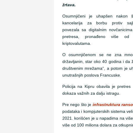
žrtava.
Osumnjičeni je uhapšen nakon 
kancelarija za borbu protiv saj
povezala sa digitalnim novčanicima
pretresa, pronađeno više od
kriptovalutama.
O osumnjičenom se ne zna mnog
državljanin, star oko 40 godina i da ž
društvenim mrežama“, a potom je uha
unutrašnjih poslova Francuske.
Policija na Kipru obavila je pretr
dokaza važnih za dalju istragu.
Pre nego što je
infrastruktura rans
podataka i kompjuterskih sistema veli
2021. korišćen je u napadima na više 
više od 100 miliona dolara za otkupni