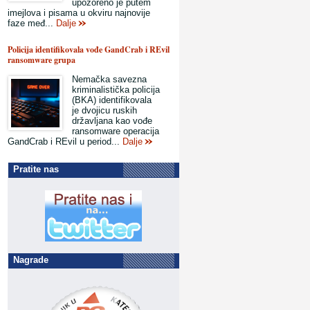
upozoreno je putem
imejlova i pisama u okviru najnovije
faze međ...
Dalje
Policija identifikovala vođe GandCrab i REvil
ransomware grupa
Nemačka savezna
kriminalistička policija
(BKA) identifikovala
je dvojicu ruskih
državljana kao vođe
ransomware operacija
GandCrab i REvil u period...
Dalje
Pratite nas
Nagrade