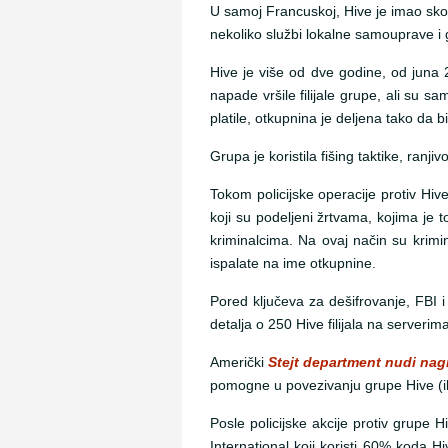
U samoj Francuskoj, Hive je imao skor
nekoliko službi lokalne samouprave i 
Hive je više od dve godine, od juna 
napade vršile filijale grupe, ali su s
platile, otkupnina je deljena tako da b
Grupa je koristila fišing taktike, ranj
Tokom policijske operacije protiv Hiv
koji su podeljeni žrtvama, kojima je 
kriminalcima. Na ovaj način su krimin
ispalate na ime otkupnine.
Pored ključeva za dešifrovanje, FBI i
detalja o 250 Hive filijala na serverim
Američki
Stejt department nudi nag
pomogne u povezivanju grupe Hive (ili
Posle policijske akcije protiv grupe
International koji koristi 60% koda 