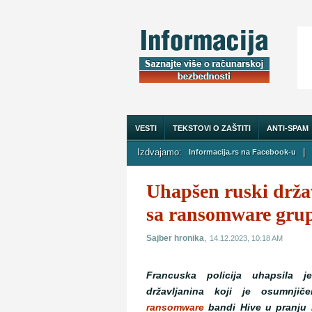
VESTI
TEKSTOVI O ZAŠTITI
ANTI-SPAM
Izdvajamo:
|
Informacija.rs na Facebook-u
O NAMA
Uhapšen ruski drža
sa ransomware gru
,
Sajber hronika
14.12.2023, 10:18 AM
Francuska policija uhapsila 
državljanina koji je osumnji
ransomware
bandi Hive u pranju