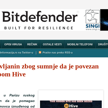
OPISI VIRUSA
REČNIK
OSTALE VESTI
MOBILNI TELEFONI
DRUŠT
|
Informacija.rs na Twitter-u
Pratite nas preko RSS-a
vljanin zbog sumnje da je povezan
pom Hive
je u Parizu ruskog
čen da je pomagao
 novca iznuđenog od