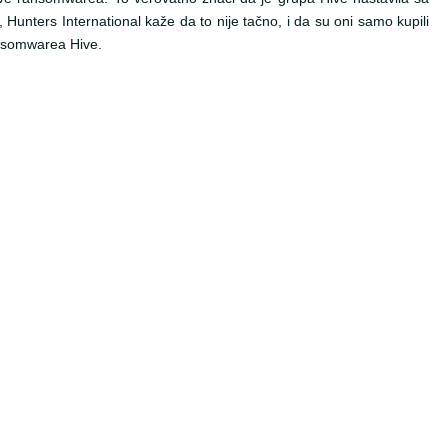
nters International kaže da to nije tačno, i da su oni samo kupili
nsomwarea Hive.