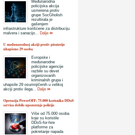
Međunarodna
policijska akcija
usmerena protiv
grupe SocGholish
rezultirala je
gašenjem
infrastrukture korišćene za distribuciju
malvera i sanacijo...
Dalje
U međunarodnoj akciji protiv piraterije
uhapšeno 29 osoba
Evropske i
međunarodne
policijske agencije
razbile su devet
organizovanih
kriminalnih grupa i
uhapsile 29 osumnjičenih u velikoj
akciji protiv ilega...
Dalje
Operacija PowerOFF: 75.000 korisnika DDoS
servisa dobilo upozorenje policije
Više od 75.000 osoba
koje su koristile
DDoS-for-hire
platforme za
pokretanje napada