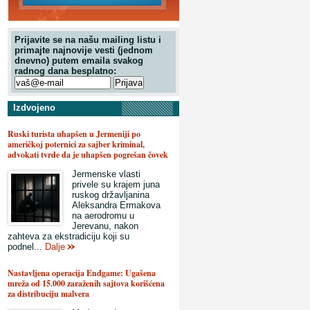
Prijavite se na našu mailing listu i
primajte najnovije vesti (jednom
dnevno) putem emaila svakog
radnog dana besplatno:
Izdvojeno
Ruski turista uhapšen u Jermeniji po
američkoj poternici za sajber kriminal,
advokati tvrde da je uhapšen pogrešan čovek
Jermenske vlasti
privele su krajem juna
ruskog državljanina
Aleksandra Ermakova
na aerodromu u
Jerevanu, nakon
zahteva za ekstradiciju koji su
podnel...
Dalje
Nastavljena operacija Endgame: Ugašena
mreža od 15.000 zaraženih sajtova korišćena
za distribuciju malvera