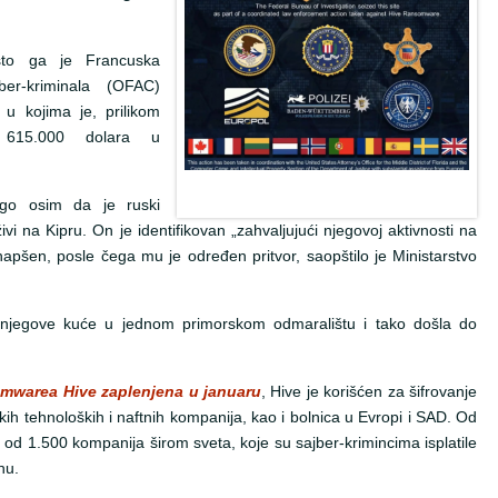
što ga je Francuska
ber-kriminala (OFAC)
 u kojima je, prilikom
 615.000 dolara u
o osim da je ruski
ivi na Kipru. On je identifikovan „zahvaljujući njegovoj aktivnosti na
pšen, posle čega mu je određen pritvor, saopštilo je Ministarstvo
es njegove kuće u jednom primorskom odmaralištu i tako došla do
omwarea Hive zaplenjena u januaru
, Hive je korišćen za šifrovanje
kih tehnoloških i naftnih kompanija, kao i bolnica u Evropi i SAD. Od
od 1.500 kompanija širom sveta, koje su sajber-krimincima isplatile
nu.