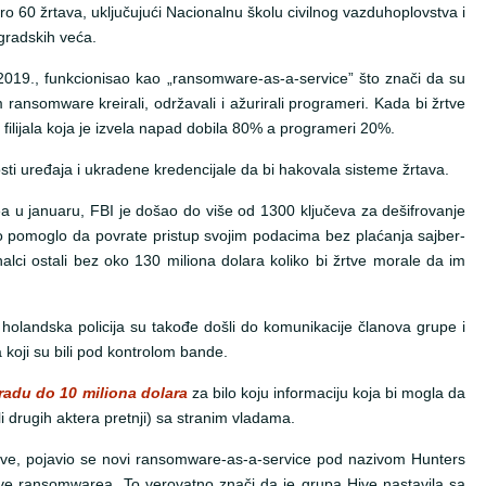
o 60 žrtava, uključujući Nacionalnu školu civilnog vazduhoplovstva i
gradskih veća.
2019., funkcionisao kao „ransomware-as-a-service” što znači da su
am ransomware kreirali, održavali i ažurirali programeri. Kada bi žrtve
i filijala koja je izvela napad dobila 80% a programeri 20%.
ivosti uređaja i ukradene kredencijale da bi hakovala sisteme žrtava.
ea u januaru, FBI je došao do više od 1300 ključeva za dešifrovanje
to pomoglo da povrate pristup svojim podacima bez plaćanja sajber-
alci ostali bez oko 130 miliona dolara koliko bi žrtve morale da im
 holandska policija su takođe došli do komunikacije članova grupe i
a koji su bili pod kontrolom bande.
radu do 10 miliona dolara
za bilo koju informaciju koja bi mogla da
 drugih aktera pretnji) sa stranim vladama.
 Hive, pojavio se novi ransomware-as-a-service pod nazivom Hunters
Hive ransomwarea. To verovatno znači da je grupa Hive nastavila sa