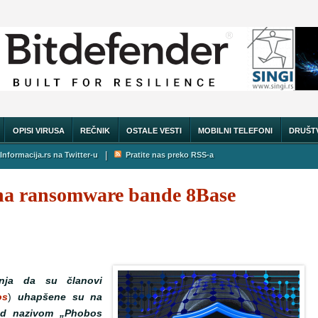
OPISI VIRUSA
REČNIK
OSTALE VESTI
MOBILNI TELEFONI
DRUŠT
|
Informacija.rs na Twitter-u
Pratite nas preko RSS-a
ana ransomware bande 8Base
nja da su članovi
os
)
uhapšene su na
pod nazivom „Phobos