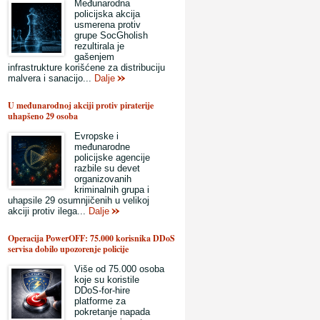
Međunarodna
policijska akcija
usmerena protiv
grupe SocGholish
rezultirala je
gašenjem
infrastrukture korišćene za distribuciju
malvera i sanacijo...
Dalje
U međunarodnoj akciji protiv piraterije
uhapšeno 29 osoba
Evropske i
međunarodne
policijske agencije
razbile su devet
organizovanih
kriminalnih grupa i
uhapsile 29 osumnjičenih u velikoj
akciji protiv ilega...
Dalje
Operacija PowerOFF: 75.000 korisnika DDoS
servisa dobilo upozorenje policije
Više od 75.000 osoba
koje su koristile
DDoS-for-hire
platforme za
pokretanje napada