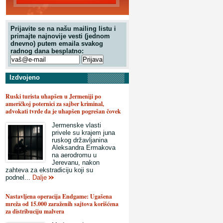
Prijavite se na našu mailing listu i
primajte najnovije vesti (jednom
dnevno) putem emaila svakog
radnog dana besplatno:
Izdvojeno
Ruski turista uhapšen u Jermeniji po
američkoj poternici za sajber kriminal,
advokati tvrde da je uhapšen pogrešan čovek
Jermenske vlasti
privele su krajem juna
ruskog državljanina
Aleksandra Ermakova
na aerodromu u
Jerevanu, nakon
zahteva za ekstradiciju koji su
podnel...
Dalje
Nastavljena operacija Endgame: Ugašena
mreža od 15.000 zaraženih sajtova korišćena
za distribuciju malvera