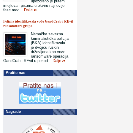
upozoreno je putem
imejlova i pisama u okviru najnovije
faze međ...
Dalje
Policija identifikovala vođe GandCrab i REvil
ransomware grupa
Nemačka savezna
kriminalistička policija
(BKA) identifikovala
je dvojicu ruskih
državljana kao vođe
ransomware operacija
GandCrab i REvil u period...
Dalje
Pratite nas
Nagrade