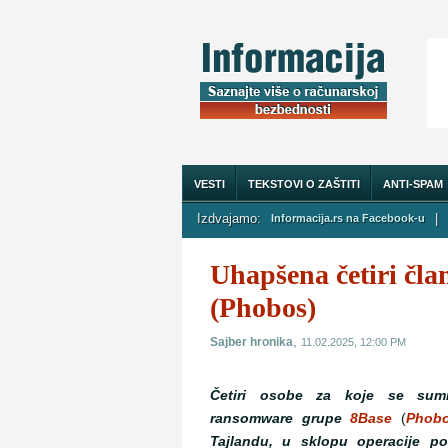
VESTI
TEKSTOVI O ZAŠTITI
ANTI-SPAM
Izdvajamo:
|
Informacija.rs na Facebook-u
O NAMA
Uhapšena četiri čl
(Phobos)
,
Sajber hronika
11.02.2025, 12:00 PM
Četiri osobe za koje se sum
ransomware grupe
8Base
(
Phob
Tajlandu, u sklopu operacije 