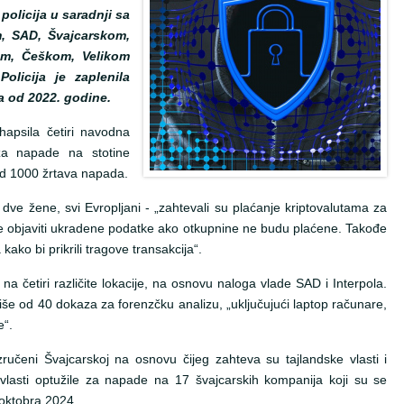
policija u saradnji sa
m, SAD, Švajcarskom,
m, Češkom, Velikom
Policija je zaplenila
a od 2022. godine.
hapsila četiri navodna
za napade na stotine
od 1000 žrtava napada.
ve žene, svi Evropljani - „zahtevali su plaćanje kriptovalutama za
će objaviti ukradene podatke ako otkupnine ne budu plaćene. Takođe
 kako bi prikrili tragove transakcija“.
e na četiri različite lokacije, na osnovu naloga vlade SAD i Interpola.
više od 40 dokaza za forenzčku analizu, „uključujući laptop računare,
e“.
zručeni Švajcarskoj na osnovu čijeg zahteva su tajlandske vlasti i
vlasti optužile za napade na 17 švajcarskih kompanija koji su se
 oktobra 2024.