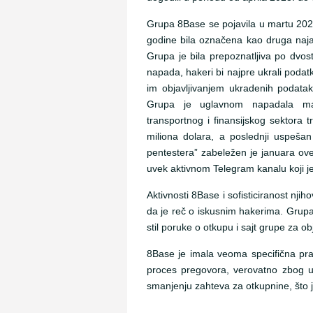
Grupa 8Base se pojavila u martu 2022.
godine bila označena kao druga naj
Grupa je bila prepoznatljiva po dvo
napada, hakeri bi najpre ukrali podatke
im objavljivanjem ukradenih podataka
Grupa je uglavnom napadala manj
transportnog i finansijskog sektora 
miliona dolara, a poslednji uspeša
pentestera” zabeležen je januara ove
uvek aktivnom Telegram kanalu koji j
Aktivnosti 8Base i sofisticiranost nji
da je reč o iskusnim hakerima. Grupa 
stil poruke o otkupu i sajt grupe za o
8Base je imala veoma specifična pravi
proces pregovora, verovatno zbog u
smanjenju zahteva za otkupnine, što 