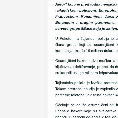
Aetor“ koju je predvodila nemačka 
tajlandskom policijom, Europolo
Francuskom, Rumunijom, Japano
Britanijom i drugim partnerima. 
servere grupe 8Base koja je aktivn
U Puketu, na Tajlandu, policija je u
člana grupe koji su osumnjičeni 
kompanija i krađu 16 miliona dolara 
Osumnjičeni hakeri - dva muškarca i d
ključeve za dešifrovanje, preteći da 
su koristili usluge miksera kriptovaluta
Tajlandska policija je izvršila pretres
Tokom pretresa, policija je zaplenila 
pametne telefone i digitalne novčanik
Očekuje se da će osumnjičeni biti i
uhapsile hakere koje su švajcarske 
dogodili u periodu od aprila 2023. do