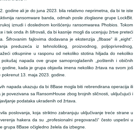
 godine ali je do juna 2023. bila relativno neprimetna, da bi te iste
aktivnija ransomware banda, odmah posle zloglasne grupe LockBit.
strukoj iznudi i doslednom korišćenju ransomwarea Phobios. Tokom
 i tek onda ih šifrovali, da bi kasnije mogli da ucenjuju žrtve preteći
. Šifrovanim fajlovima dodavana je ekstenzija „8base“ ili „eight“.
a preduzeća iz tehnološkog, proizvodnog, poljoprivrednog,
tražeći otkupnine u rasponu od nekoliko stotina hiljada do nekoliko
n pokušaj napada ove grupe samoproglašenih „poštenih i običnih
 godine, kada je grupa objavila imena nekoliko žrtava na svom još
e pokrenut 13. maja 2023. godine.
hovih napada ukazuju da bi 8Base mogla biti rebrendirana operacija ili
je povezivana sa RansomHouse zbog brojnih sličnosti, uključujući i
bjavljanje podataka ukradenih od žrtava.
la poslovanja, koja striktno zabranjuju uključivanje treće strane u
verenja hakera da su „profesionalni pregovarači“ često uspešni u
je grupa 8Base očigledno želela da izbegne.