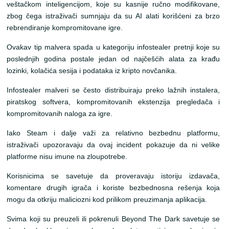
veštačkom inteligencijom, koje su kasnije ručno modifikovane,
zbog čega istraživači sumnjaju da su AI alati korišćeni za brzo
rebrendiranje kompromitovane igre.
Ovakav tip malvera spada u kategoriju infostealer pretnji koje su
poslednjih godina postale jedan od najčešćih alata za krađu
lozinki, kolačića sesija i podataka iz kripto novčanika.
Infostealer malveri se često distribuiraju preko lažnih instalera,
piratskog softvera, kompromitovanih ekstenzija pregledača i
kompromitovanih naloga za igre.
Iako Steam i dalje važi za relativno bezbednu platformu,
istraživači upozoravaju da ovaj incident pokazuje da ni velike
platforme nisu imune na zloupotrebe.
Korisnicima se savetuje da proveravaju istoriju izdavača,
komentare drugih igrača i koriste bezbednosna rešenja koja
mogu da otkriju maliciozni kod prilikom preuzimanja aplikacija.
Svima koji su preuzeli ili pokrenuli Beyond The Dark savetuje se