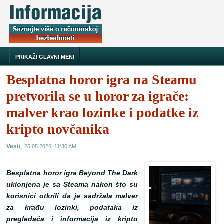
PRIKAŽI GLAVNI MENI
Besplatna horor igra na Steamu
pretvorila se u horor za igrače:
malver krao lozinke i podatke iz
kripto novčanika
,
Vesti
25.05.2026, 11:30 AM
Besplatna horor igra Beyond The Dark
uklonjena je sa Steama nakon što su
korisnici otkrili da je sadržala malver
za krađu lozinki, podataka iz
pregledača i informacija iz kripto