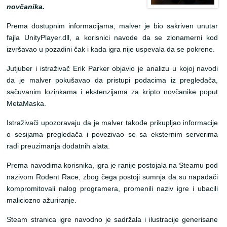
novčanika.
Prema dostupnim informacijama, malver je bio sakriven unutar
fajla UnityPlayer.dll, a korisnici navode da se zlonamerni kod
izvršavao u pozadini čak i kada igra nije uspevala da se pokrene.
Jutjuber i istraživač Erik Parker objavio je analizu u kojoj navodi
da je malver pokušavao da pristupi podacima iz pregledača,
sačuvanim lozinkama i ekstenzijama za kripto novčanike poput
MetaMaska.
Istraživači upozoravaju da je malver takođe prikupljao informacije
o sesijama pregledača i povezivao se sa eksternim serverima
radi preuzimanja dodatnih alata.
Prema navodima korisnika, igra je ranije postojala na Steamu pod
nazivom Rodent Race, zbog čega postoji sumnja da su napadači
kompromitovali nalog programera, promenili naziv igre i ubacili
maliciozno ažuriranje.
Steam stranica igre navodno je sadržala i ilustracije generisane