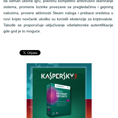
da odmah uklone igru, pokrenu kompletno antivirusno skeniranje
sistema, promene lozinke povezane sa pregledačima i gejming
nalozima, provere aktivnosti Steam naloga i prebace sredstva u
novi kripto novčanik ukoliko su koristili ekstenzije za kriptovalute.
Takođe se preporučuje uključivanje višefaktorske autentifikacije
gde god je to moguće.