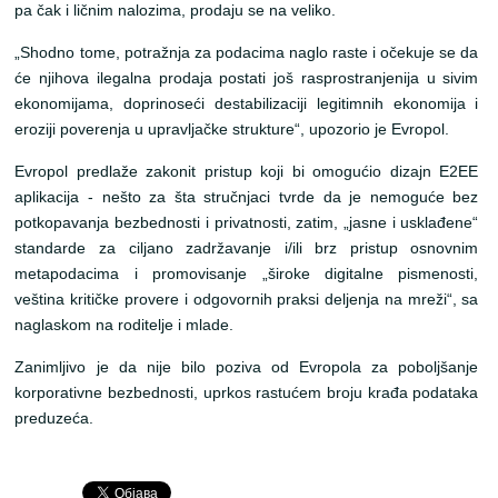
pa čak i ličnim nalozima, prodaju se na veliko.
„Shodno tome, potražnja za podacima naglo raste i očekuje se da
će njihova ilegalna prodaja postati još rasprostranjenija u sivim
ekonomijama, doprinoseći destabilizaciji legitimnih ekonomija i
eroziji poverenja u upravljačke strukture“, upozorio je Evropol.
Evropol predlaže zakonit pristup koji bi omogućio dizajn E2EE
aplikacija - nešto za šta stručnjaci tvrde da je nemoguće bez
potkopavanja bezbednosti i privatnosti, zatim, „jasne i usklađene“
standarde za ciljano zadržavanje i/ili brz pristup osnovnim
metapodacima i promovisanje „široke digitalne pismenosti,
veština kritičke provere i odgovornih praksi deljenja na mreži“, sa
naglaskom na roditelje i mlade.
Zanimljivo je da nije bilo poziva od Evropola za poboljšanje
korporativne bezbednosti, uprkos rastućem broju krađa podataka
preduzeća.