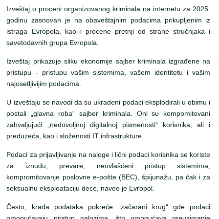
Izveštaj o proceni organizovanog kriminala na internetu za 2025.
godinu zasnovan je na obaveštajnim podacima prikupljenim iz
istraga Evropola, kao i procene pretnji od strane stručnjaka i
savetodavnih grupa Evropola.
Izveštaj prikazuje sliku ekonomije sajber kriminala izgrađene na
pristupu - pristupu vašim sistemima, vašem identitetu i vašim
najosetljivijim podacima.
U izveštaju se navodi da su ukradeni podaci eksplodirali u obimu i
postali „glavna roba“ sajber kriminala. Oni su kompomitovani
zahvaljujući „nedovoljnoj digitalnoj pismenosti“ korisnika, ali i
preduzeća, kao i složenosti IT infrastrukture.
Podaci za prijavljivanje na naloge i lični podaci korisnika se koriste
za iznudu, prevare, neovlašćeni pristup sistemima,
kompromitovanje poslovne e-pošte (BEC), špijunažu, pa čak i za
seksualnu eksploataciju dece, naveo je Evropol.
Često, krađa podataka pokreće „začarani krug“ gde podaci
omogućavaju pristup nalozima, što omogućava preuzimanje