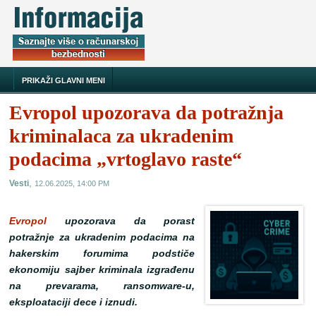
PRIKAŽI GLAVNI MENI
Evropol upozorava da potražnja
kriminalaca za ukradenim
podacima „vrtoglavo raste“
,
Vesti
12.06.2025, 14:00 PM
Evropol
upozorava da porast
potražnje za ukradenim podacima na
hakerskim forumima podstiče
ekonomiju sajber kriminala izgrađenu
na prevarama, ransomware-u,
eksploataciji dece i iznudi.