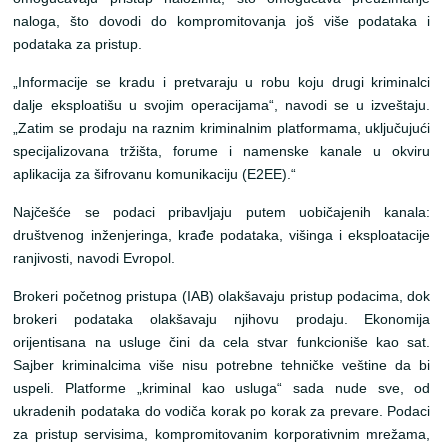
naloga, što dovodi do kompromitovanja još više podataka i
podataka za pristup.
„Informacije se kradu i pretvaraju u robu koju drugi kriminalci
dalje eksploatišu u svojim operacijama“, navodi se u izveštaju.
„Zatim se prodaju na raznim kriminalnim platformama, uključujući
specijalizovana tržišta, forume i namenske kanale u okviru
aplikacija za šifrovanu komunikaciju (E2EE).“
Najčešće se podaci pribavljaju putem uobičajenih kanala:
društvenog inženjeringa, krađe podataka, višinga i eksploatacije
ranjivosti, navodi Evropol.
Brokeri početnog pristupa (IAB) olakšavaju pristup podacima, dok
brokeri podataka olakšavaju njihovu prodaju. Ekonomija
orijentisana na usluge čini da cela stvar funkcioniše kao sat.
Sajber kriminalcima više nisu potrebne tehničke veštine da bi
uspeli. Platforme „kriminal kao usluga“ sada nude sve, od
ukradenih podataka do vodiča korak po korak za prevare. Podaci
za pristup servisima, kompromitovanim korporativnim mrežama,