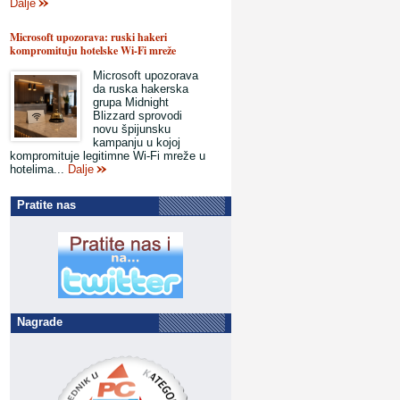
Dalje
Microsoft upozorava: ruski hakeri
kompromituju hotelske Wi-Fi mreže
Microsoft upozorava
da ruska hakerska
grupa Midnight
Blizzard sprovodi
novu špijunsku
kampanju u kojoj
kompromituje legitimne Wi-Fi mreže u
hotelima...
Dalje
Pratite nas
Nagrade