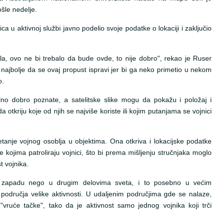
ošle nedelje.
lica u aktivnoj službi javno podelio svoje podatke o lokaciji i zaključio
a, ovo ne bi trebalo da bude ovde, to nije dobro", rekao je Ruser
najbolje da se ovaj propust ispravi jer bi ga neko primetio u nekom
o.
lno dobro poznate, a satelitske slike mogu da pokažu i položaj i
tkriju koje od njih se najviše koriste ili kojim putanjama se vojnici
etanje vojnog osoblja u objektima. Ona otkriva i lokacijske podatke
e kojima patroliraju vojnici, što bi prema mišljenju stručnjaka moglo
t vojnika.
na zapadu nego u drugim delovima sveta, i to posebno u većim
područja velike aktivnosti. U udaljenim područjima gde se nalaze,
vruće tačke", tako da je aktivnost samo jednog vojnika koji trči