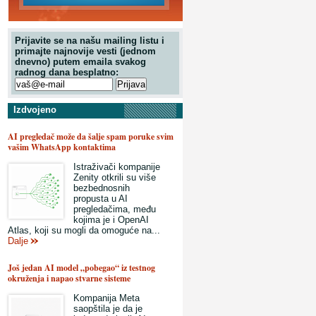
Prijavite se na našu mailing listu i
primajte najnovije vesti (jednom
dnevno) putem emaila svakog
radnog dana besplatno:
Izdvojeno
AI pregledač može da šalje spam poruke svim
vašim WhatsApp kontaktima
Istraživači kompanije
Zenity otkrili su više
bezbednosnih
propusta u AI
pregledačima, među
kojima je i OpenAI
Atlas, koji su mogli da omoguće na...
Dalje
Još jedan AI model „pobegao“ iz testnog
okruženja i napao stvarne sisteme
Kompanija Meta
saopštila je da je