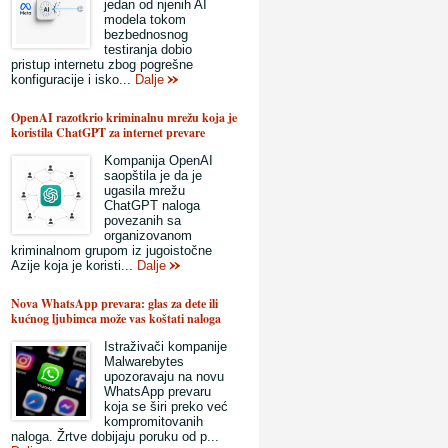
jedan od njenih AI
modela tokom
bezbednosnog
testiranja dobio
pristup internetu zbog pogrešne
konfiguracije i isko...
Dalje
OpenAI razotkrio kriminalnu mrežu koja je
koristila ChatGPT za internet prevare
Kompanija OpenAI
saopštila je da je
ugasila mrežu
ChatGPT naloga
povezanih sa
organizovanom
kriminalnom grupom iz jugoistočne
Azije koja je koristi...
Dalje
Nova WhatsApp prevara: glas za dete ili
kućnog ljubimca može vas koštati naloga
Istraživači kompanije
Malwarebytes
upozoravaju na novu
WhatsApp prevaru
koja se širi preko već
kompromitovanih
naloga. Žrtve dobijaju poruku od p...