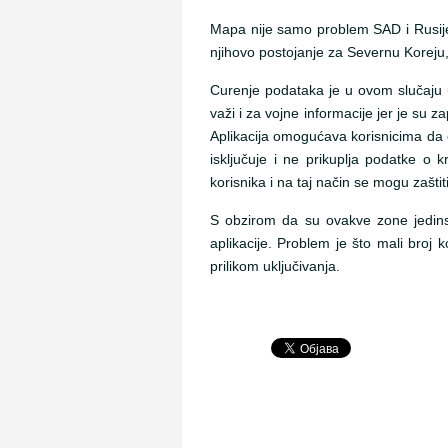
Mapa nije samo problem SAD i Rusije, 
njihovo postojanje za Severnu Koreju, K
Curenje podataka je u ovom slučaju u 
važi i za vojne informacije jer je su z
Aplikacija omogućava korisnicima da 
isključuje i ne prikuplja podatke o 
korisnika i na taj način se mogu zaštititi
S obzirom da su ovakve zone jedinst
aplikacije. Problem je što mali broj 
prilikom uključivanja.