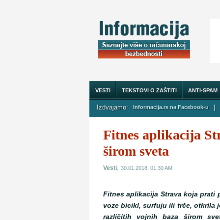
VESTI
TEKSTOVI O ZAŠTITI
ANTI-SPAM
Izdvajamo:
|
Informacija.rs na Facebook-u
O NAMA
Fitnes aplikacija S
širom sveta
,
Vesti
30.01.2018, 01:30 AM
Fitnes aplikacija Strava koja prati
voze bicikl, surfuju ili trče, otkrila 
različitih vojnih baza širom svet