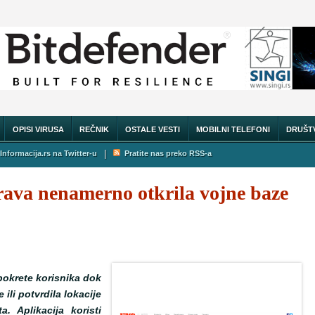
OPISI VIRUSA
REČNIK
OSTALE VESTI
MOBILNI TELEFONI
DRUŠT
|
Informacija.rs na Twitter-u
Pratite nas preko RSS-a
trava nenamerno otkrila vojne baze
 pokrete korisnika dok
je ili potvrdila lokacije
a. Aplikacija koristi