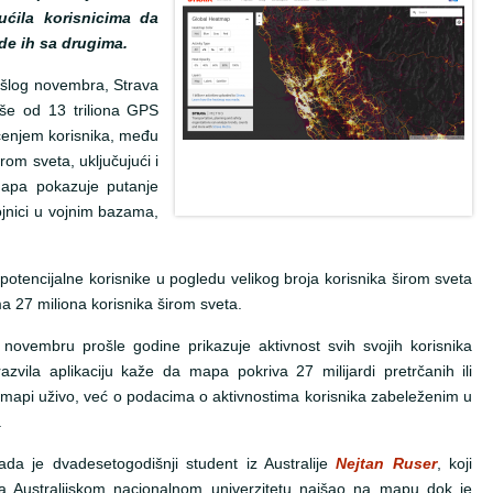
ćila korisnicima da
de ih sa drugima.
ošlog novembra, Strava
še od 13 triliona GPS
raćenjem korisnika, među
rom sveta, uključujući i
 Mapa pokazuje putanje
ojnici u vojnim bazama,
 potencijalne korisnike u pogledu velikog broja korisnika širom sveta
ima 27 miliona korisnika širom sveta.
 novembru prošle godine prikazuje aktivnost svih svojih korisnika
zvila aplikaciju kaže da mapa pokriva 27 milijardi pretrčanih ili
 o mapi uživo, već o podacima o aktivnostima korisnika zabeleženim u
.
da je dvadesetogodišnji student iz Australije
Nejtan R
u
ser
, koji
 Australijskom nacionalnom univerzitetu naišao na mapu dok je