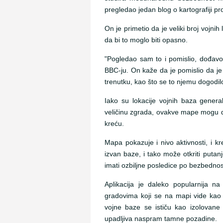
pregledao jedan blog o kartografiji pr
On je primetio da je veliki broj vojnih 
da bi to moglo biti opasno.
"Pogledao sam to i pomislio, dođavol
BBC-ju. On kaže da je pomislio da je 
trenutku, kao što se to njemu dogodil
Iako su lokacije vojnih baza genera
veličinu zgrada, ovakve mape mogu da o
kreću.
Mapa pokazuje i nivo aktivnosti, i kr
izvan baze, i tako može otkriti putanj
imati ozbiljne posledice po bezbednos
Aplikacija je daleko popularnija 
gradovima koji se na mapi vide kao 
vojne baze se ističu kao izolovane "
upadljiva naspram tamne pozadine.