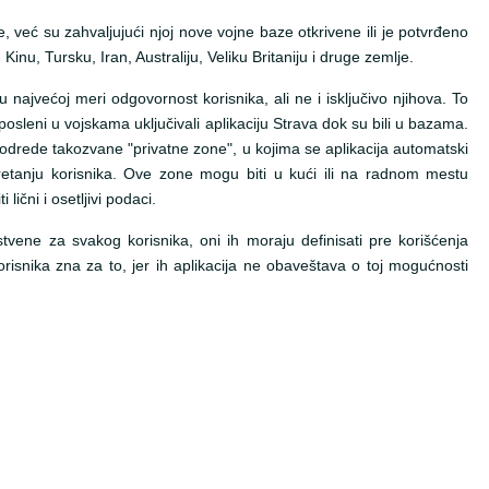
već su zahvaljujući njoj nove vojne baze otkrivene ili je potvrđeno
inu, Tursku, Iran, Australiju, Veliku Britaniju i druge zemlje.
najvećoj meri odgovornost korisnika, ali ne i isključivo njihova. To
aposleni u vojskama uključivali aplikaciju Strava dok su bili u bazama.
odrede takozvane "privatne zone", u kojima se aplikacija automatski
kretanju korisnika. Ove zone mogu biti u kući ili na radnom mestu
 lični i osetljivi podaci.
vene za svakog korisnika, oni ih moraju definisati pre korišćenja
korisnika zna za to, jer ih aplikacija ne obaveštava o toj mogućnosti