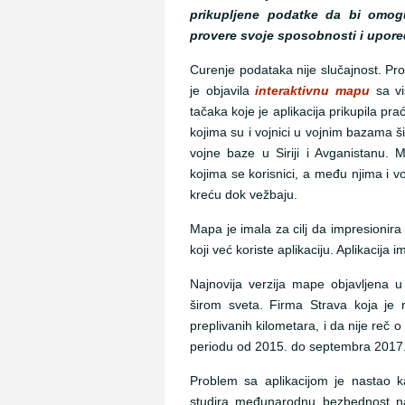
prikupljene podatke da bi omogu
provere svoje sposobnosti i upore
Curenje podataka nije slučajnost. Pr
je objavila
interaktivnu mapu
sa vi
tačaka koje je aplikacija prikupila p
kojima su i vojnici u vojnim bazama ši
vojne baze u Siriji i Avganistanu.
kojima se korisnici, a među njima i v
kreću dok vežbaju.
Mapa je imala za cilj da impresionira
koji već koriste aplikaciju. Aplikacija 
Najnovija verzija mape objavljena u
širom sveta. Firma Strava koja je ra
preplivanih kilometara, i da nije reč
periodu od 2015. do septembra 2017
Problem sa aplikacijom je nastao ka
studira međunarodnu bezbednost na