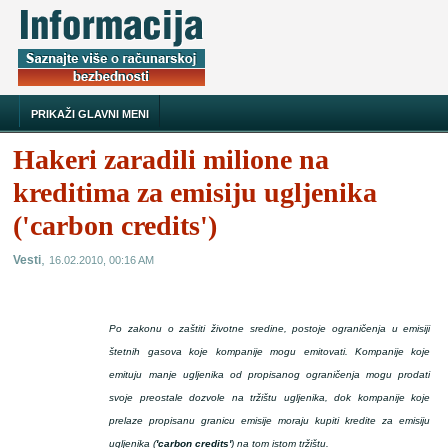
PRIKAŽI GLAVNI MENI
Hakeri zaradili milione na
kreditima za emisiju ugljenika
('carbon credits')
,
Vesti
16.02.2010, 00:16 AM
Po zakonu o zaštiti životne sredine, postoje ograničenja u emisiji
štetnih gasova koje kompanije mogu emitovati. Kompanije koje
emituju manje ugljenika od propisanog ograničenja mogu prodati
svoje preostale dozvole na tržištu ugljenika, dok kompanije koje
prelaze propisanu granicu emisije moraju kupiti kredite za emisiju
ugljenika (
'carbon credits'
) na tom istom tržištu.