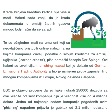
Krađa brojeva kreditnih kartica nije više u
modi. Hakeri sada znaju da je krađa
dokumenata o emisiji štetnih gasova
mnogo bolji način da se zaradi.
To su očigledno imali na umu oni koji su
neovlašćeno pristupili online nalozima na
kojima kompanije čuvaju podatke o svojim kreditima za emisiju
ugljenika ('carbon credits'), piše nemački časopis Der Spiegel. Ovi
hakeri su izveli ciljani
'phishing' napad
koji je dolazio od
German
Emissions Trading Authority
a bio je usmeren protiv zaposlenih u
mnogim kompanijama iz Evrope, Novog Zelanda i Japana.
BBC je objavio procene da su hakeri ukrali 250000 dozvola za
ove kredite od šest kompanija čija je vrednost više od 4 miliona
dolara. Jedna od najmanje sedam kompanija pogođenih ovim
'phishing' napadom prijavila je gubitak od 2,1 milion dolara u