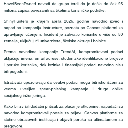
HaveIBeenPwned navodi da grupa tvrdi da je došla do čak 95
miliona zapisa povezanih sa tiketima korisničke podrške.
ShinyHunters je krajem aprila 2026. godine navodno izveo i
napad na kompaniju Instructure, poznatu po Canvas platformi za
upravljanje učenjem. Incident je zahvatio korisnike u više od 50
zemalja, uključujući univerzitete, školske okruge i bolnice.
Prema navodima kompanije TrendAI, kompromitovani podaci
uključuju imena, email adrese, studentske identifikacione brojeve
i poruke korisnika, dok lozinke i finansijski podaci navodno nisu
bili pogođeni.
Istraživači upozoravaju da ovakvi podaci mogu biti iskorišćeni za
veoma uverljive spear-phishing kampanje i druge oblike
socijalnog inženjeringa.
Kako bi izvršili dodatni pritisak za plaćanje otkupnine, napadači su
navodno kompromitovali portale za prijavu Canvas platforme za
stotine obrazovnih institucija i objavili poruku sa ultimatumom za
pregovore.