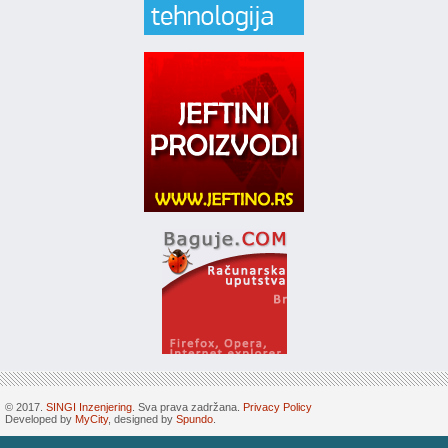
© 2017.
SINGI Inzenjering
. Sva prava zadržana.
Privacy Policy
Developed by
MyCity
, designed by
Spundo
.