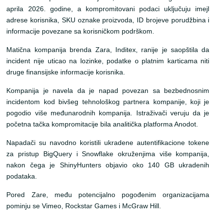
aprila 2026. godine, a kompromitovani podaci uključuju imejl
adrese korisnika, SKU oznake proizvoda, ID brojeve porudžbina i
informacije povezane sa korisničkom podrškom.
Matična kompanija brenda Zara, Inditex, ranije je saopštila da
incident nije uticao na lozinke, podatke o platnim karticama niti
druge finansijske informacije korisnika.
Kompanija je navela da je napad povezan sa bezbednosnim
incidentom kod bivšeg tehnološkog partnera kompanije, koji je
pogodio više međunarodnih kompanija. Istraživači veruju da je
početna tačka kompromitacije bila analitička platforma Anodot.
Napadači su navodno koristili ukradene autentifikacione tokene
za pristup BigQuery i Snowflake okruženjima više kompanija,
nakon čega je ShinyHunters objavio oko 140 GB ukradenih
podataka.
Pored Zare, među potencijalno pogođenim organizacijama
pominju se Vimeo, Rockstar Games i McGraw Hill.