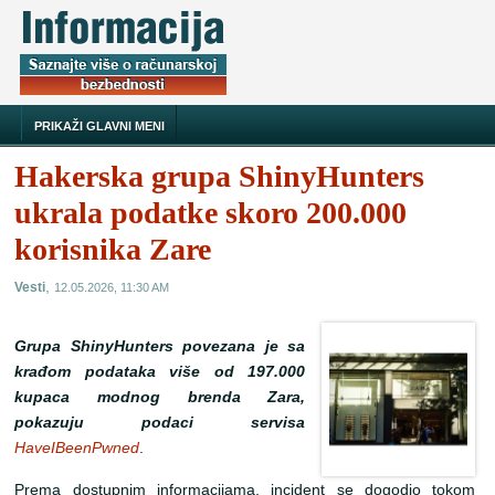
PRIKAŽI GLAVNI MENI
Hakerska grupa ShinyHunters
ukrala podatke skoro 200.000
korisnika Zare
,
Vesti
12.05.2026, 11:30 AM
Grupa ShinyHunters povezana je sa
krađom podataka više od 197.000
kupaca modnog brenda Zara,
pokazuju podaci servisa
HaveIBeenPwned
.
Prema dostupnim informacijama, incident se dogodio tokom