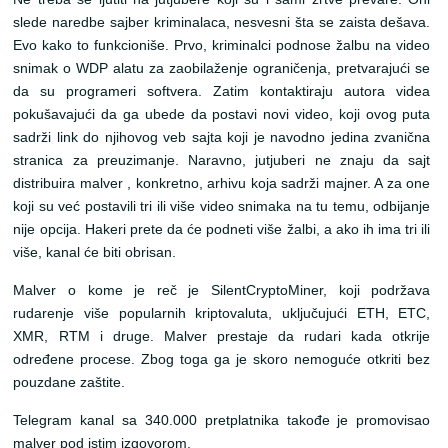
slede naredbe sajber kriminalaca, nesvesni šta se zaista dešava.
Evo kako to funkcioniše. Prvo, kriminalci podnose žalbu na video
snimak o WDP alatu za zaobilaženje ograničenja, pretvarajući se
da su programeri softvera. Zatim kontaktiraju autora videa
pokušavajući da ga ubede da postavi novi video, koji ovog puta
sadrži link do njihovog veb sajta koji je navodno jedina zvanična
stranica za preuzimanje. Naravno, jutjuberi ne znaju da sajt
distribuira malver , konkretno, arhivu koja sadrži majner. A za one
koji su već postavili tri ili više video snimaka na tu temu, odbijanje
nije opcija. Hakeri prete da će podneti više žalbi, a ako ih ima tri ili
više, kanal će biti obrisan.
Malver o kome je reč je SilentCryptoMiner, koji podržava
rudarenje više popularnih kriptovaluta, uključujući ETH, ETC,
XMR, RTM i druge. Malver prestaje da rudari kada otkrije
određene procese. Zbog toga ga je skoro nemoguće otkriti bez
pouzdane zaštite.
Telegram kanal sa 340.000 pretplatnika takođe je promovisao
malver pod istim izgovorom.