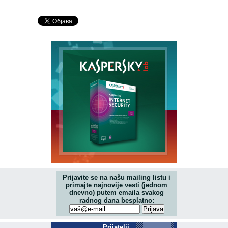
Prijavite se na našu mailing listu i
primajte najnovije vesti (jednom
dnevno) putem emaila svakog
radnog dana besplatno:
Prijatelji