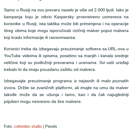
Samo u Rusiji na ovu prevaru naselo je više od 2.000 ljudi. Iako je
kampanja koju je otkrio Kaspersky prvenstveno usmerena na
korisnike u Rusiji, ista taktika može biti primenjena i na operacije
šireg obima koje mogu isporučivati rizičniji malver poput malvera
koji kradu informacije ili ransomwarea.
Korisnici treba da izbegavaju preuzimanje softvera sa URL-ova u
YouTube videima ili opisima, posebno sa manjih i kanala srednje
veličine koji su podložniji prevarama i ucenama. Svi vaši uređaji
trebalo bi da imaju pouzdanu zaštitu od malvera.
Izbegavajte preuzimanje programa iz nejasnih ili malo poznatih
izvora. Držite se zvaničnih platformi, ali imajte na umu da malver
takođe može da se ušunja i tamo, kao i da čak najugledniji
jutjuberi mogu nesvesno da šire malvere.
Foto:
cottonbro studio
| Pexels