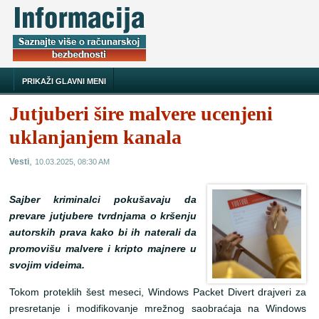
PRIKAŽI GLAVNI MENI
Jutjuberi šire malvere ucenjeni
uklanjanjem kanala
,
Vesti
10.03.2025, 08:30 AM
Sajber kriminalci pokušavaju da
prevare jutjubere tvrdnjama o kršenju
autorskih prava kako bi ih naterali da
promovišu malvere i kripto majnere u
svojim videima.
Tokom proteklih šest meseci, Windows Packet Divert drajveri za
presretanje i modifikovanje mrežnog saobraćaja na Windows