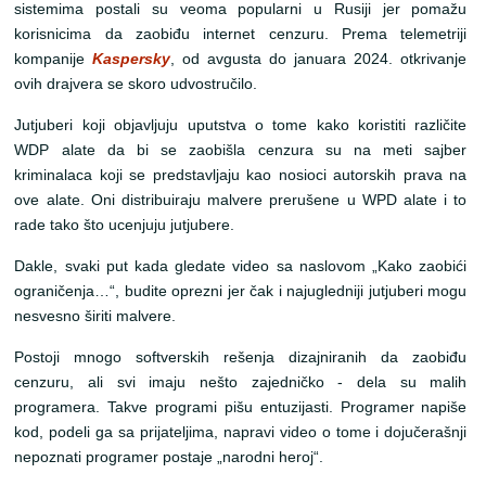
sistemima postali su veoma popularni u Rusiji jer pomažu
korisnicima da zaobiđu internet cenzuru. Prema telemetriji
kompanije
Kaspersky
, od avgusta do januara 2024. otkrivanje
ovih drajvera se skoro udvostručilo.
Jutjuberi koji objavljuju uputstva o tome kako koristiti različite
WDP alate da bi se zaobišla cenzura su na meti sajber
kriminalaca koji se predstavljaju kao nosioci autorskih prava na
ove alate. Oni distribuiraju malvere prerušene u WPD alate i to
rade tako što ucenjuju jutjubere.
Dakle, svaki put kada gledate video sa naslovom „Kako zaobići
ograničenja…“, budite oprezni jer čak i najugledniji jutjuberi mogu
nesvesno širiti malvere.
Postoji mnogo softverskih rešenja dizajniranih da zaobiđu
cenzuru, ali svi imaju nešto zajedničko - dela su malih
programera. Takve programi pišu entuzijasti. Programer napiše
kod, podeli ga sa prijateljima, napravi video o tome i dojučerašnji
nepoznati programer postaje „narodni heroj“.