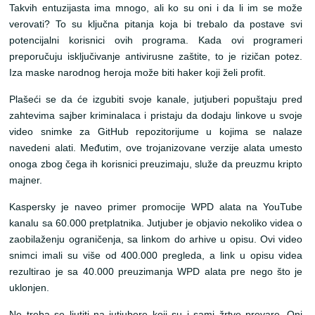
Takvih entuzijasta ima mnogo, ali ko su oni i da li im se može
verovati? To su ključna pitanja koja bi trebalo da postave svi
potencijalni korisnici ovih programa. Kada ovi programeri
preporučuju isključivanje antivirusne zaštite, to je rizičan potez.
Iza maske narodnog heroja može biti haker koji želi profit.
Plašeći se da će izgubiti svoje kanale, jutjuberi popuštaju pred
zahtevima sajber kriminalaca i pristaju da dodaju linkove u svoje
video snimke za GitHub repozitorijume u kojima se nalaze
navedeni alati. Međutim, ove trojanizovane verzije alata umesto
onoga zbog čega ih korisnici preuzimaju, služe da preuzmu kripto
majner.
Kaspersky je naveo primer promocije WPD alata na YouTube
kanalu sa 60.000 pretplatnika. Jutjuber je objavio nekoliko videa o
zaobilaženju ograničenja, sa linkom do arhive u opisu. Ovi video
snimci imali su više od 400.000 pregleda, a link u opisu videa
rezultirao je sa 40.000 preuzimanja WPD alata pre nego što je
uklonjen.
Ne treba se ljutiti na jutjubere koji su i sami žrtve prevare. Oni