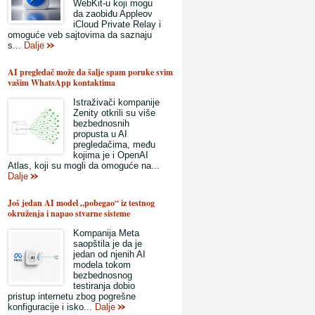
WebKit-u koji mogu
da zaobiđu Appleov
iCloud Private Relay i
omoguće veb sajtovima da saznaju
s...
Dalje
AI pregledač može da šalje spam poruke svim
vašim WhatsApp kontaktima
Istraživači kompanije
Zenity otkrili su više
bezbednosnih
propusta u AI
pregledačima, među
kojima je i OpenAI
Atlas, koji su mogli da omoguće na...
Dalje
Još jedan AI model „pobegao“ iz testnog
okruženja i napao stvarne sisteme
Kompanija Meta
saopštila je da je
jedan od njenih AI
modela tokom
bezbednosnog
testiranja dobio
pristup internetu zbog pogrešne
konfiguracije i isko...
Dalje