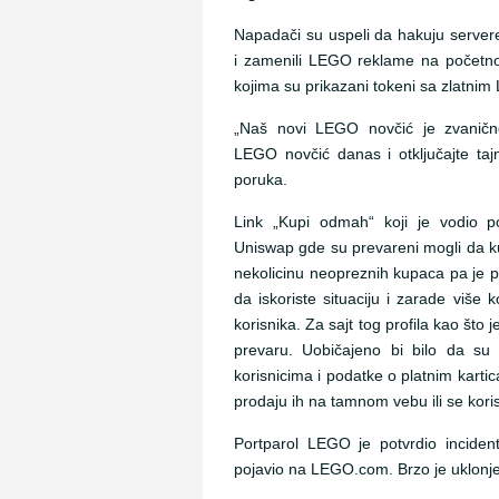
Napadači su uspeli da hakuju server
i zamenili LEGO reklame na početno
kojima su prikazani tokeni sa zlatni
„Naš novi LEGO novčić je zvaničn
LEGO novčić danas i otključajte taj
poruka.
Link „Kupi odmah“ koji je vodio p
Uniswap gde su prevareni mogli da 
nekolicinu neopreznih kupaca pa je p
da iskoriste situaciju i zarade više 
korisnika. Za sajt tog profila kao što 
prevaru. Uobičajeno bi bilo da su 
korisnicima i podatke o platnim karti
prodaju ih na tamnom vebu ili se kori
Portparol LEGO je potvrdio inciden
pojavio na LEGO.com. Brzo je uklonje