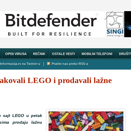
OPISI VIRUSA
REČNIK
OSTALE VESTI
MOBILNI TELEFONI
DRUŠT
|
Informacija.rs na Twitter-u
Pratite nas preko RSS-a
hakovali LEGO i prodavali lažne
eb sajt LEGO u petak
cima prodaju lažnu