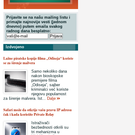
Prijavite se na našu mailing listu i
primajte najnovije vesti (jednom
dnevno) putem emaila svakog
radnog dana besplatno:
Izdvojeno
Lažne piratske kopije filma „Odiseja“ koriste
se za širenje malvera
Samo nekoliko dana
nakon bioskopske
premijere filma
„Odiseja“, sajber
kriminalci već koriste
njegovu popularnost
za širenje malvera. Ist...
Dalje
Safari može da otkrije vašu pravu IP adresu
čak i kada koristite Private Relay
Istraživači
bezbednosti otkrili su
tri mehanizma u