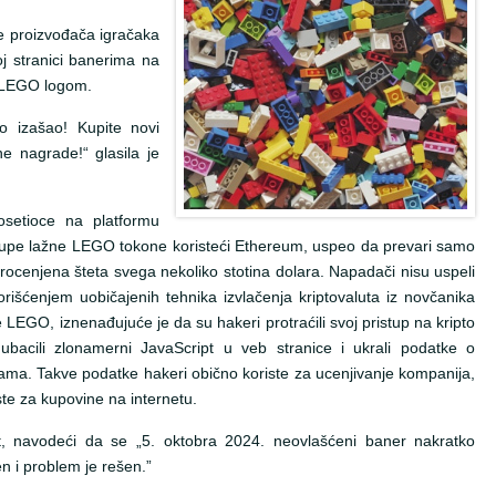
e proizvođača igračaka
j stranici banerima na
m LEGO logom.
o izašao! Kupite novi
ne nagrade!“ glasila je
osetioce na platformu
kupe lažne LEGO tokone koristeći Ethereum, uspeo da prevari samo
rocenjena šteta svega nekoliko stotina dolara. Napadači nisu uspeli
korišćenjem uobičajenih tehnika izvlačenja kriptovaluta iz novčanika
je LEGO, iznenađujuće je da su hakeri protraćili svoj pristup na kripto
ubacili zlonamerni JavaScript u veb stranice i ukrali podatke o
cama. Takve podatke hakeri obično koriste za ucenjivanje kompanija,
ste za kupovine na internetu.
t, navodeći da se „5. oktobra 2024. neovlašćeni baner nakratko
n i problem je rešen.”