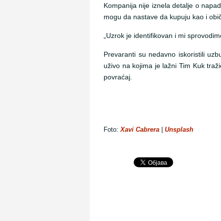
Kompanija nije iznela detalje o napadu
mogu da nastave da kupuju kao i obi
„Uzrok je identifikovan i mi sprovodi
Prevaranti su nedavno iskoristili uz
uživo na kojima je lažni Tim Kuk traž
povraćaj.
Foto:
Xavi Cabrera
|
Unsplash