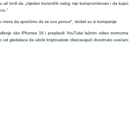
 ali tvrdi da „nijedan korisnički nalog nije kompromitovan i da kupci
čno.”
mo mere da sprečimo da se ovo ponovi“, dodali su iz kompanije.
buđenje oko iPhonea 16 i preplavili YouTube lažnim video snimcima
io od gledalaca da ulože kriptovalute obećavajući dvostruko uvećani