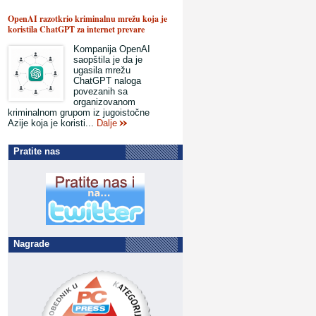
OpenAI razotkrio kriminalnu mrežu koja je
koristila ChatGPT za internet prevare
Kompanija OpenAI
saopštila je da je
ugasila mrežu
ChatGPT naloga
povezanih sa
organizovanom
kriminalnom grupom iz jugoistočne
Azije koja je koristi...
Dalje
Pratite nas
Nagrade