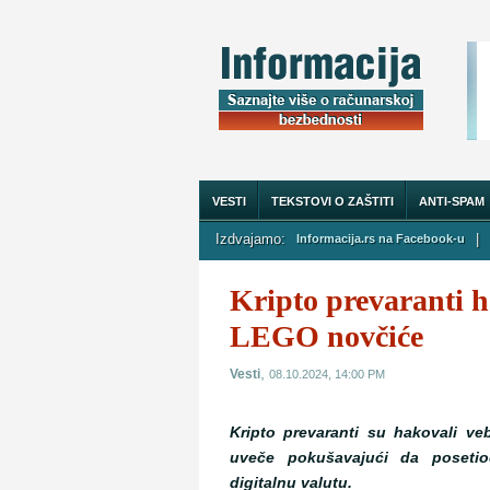
VESTI
TEKSTOVI O ZAŠTITI
ANTI-SPAM
Izdvajamo:
|
Informacija.rs na Facebook-u
O NAMA
Kripto prevaranti 
LEGO novčiće
,
Vesti
08.10.2024, 14:00 PM
Kripto prevaranti su hakovali v
uveče pokušavajući da posetio
digitalnu valutu.