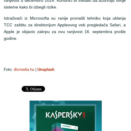
ranjivost u decembru 2024. Korisnici bi trebalo da ažuriraju svoje
sisteme kako bi izbegli rizike.
Istraživači iz Microsofta su ranije pronašli tehniku koja uklanja
TCC zaštitu za direktorijum Appleovog veb pregledača Safari, a
Apple je objavio zakrpu za ovu ranjivost 16. septembra prošle
godine.
Foto:
dlxmedia.hu
|
Unsplash