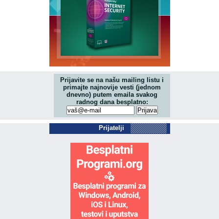
Prijavite se na našu mailing listu i
primajte najnovije vesti (jednom
dnevno) putem emaila svakog
radnog dana besplatno:
Prijatelji