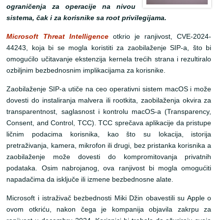
ograničenja za operacije na nivou
sistema, čak i za korisnike sa root privilegijama.
Microsoft Threat Intelligence
otkrio je ranjivost, CVE-2024-
44243, koja bi se mogla koristiti za zaobilaženje SIP-a, što bi
omogućilo učitavanje ekstenzija kernela trećih strana i rezultiralo
ozbiljnim bezbednosnim implikacijama za korisnike.
Zaobilaženje SIP-a utiče na ceo operativni sistem macOS i može
dovesti do instaliranja malvera ili rootkita, zaobilaženja okvira za
transparentnost, saglasnost i kontrolu macOS-a (Transparency,
Consent, and Control, TCC). TCC sprečava aplikacije da pristupe
ličnim podacima korisnika, kao što su lokacija, istorija
pretraživanja, kamera, mikrofon ili drugi, bez pristanka korisnika a
zaobilaženje može dovesti do kompromitovanja privatnih
podataka. Osim nabrojanog, ova ranjivost bi mogla omogućiti
napadačima da isključe ili izmene bezbednosne alate.
Microsoft i istraživač bezbednosti Miki Džin obavestili su Apple o
ovom otkriću, nakon čega je kompanija objavila zakrpu za