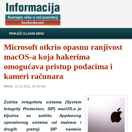
PRIKAŽI GLAVNI MENI
Microsoft otkrio opasnu ranjivost
macOS-a koja hakerima
omogućava pristup podacima i
kameri računara
,
Vesti
15.01.2025, 09:30 AM
Zaštita integriteta sistema (System
Integrity Protection, SIP) macOS-a je
ključna za zaštitu Appleovog
operativnog sistema od malvera i
drugih pretnji. SIP nameće