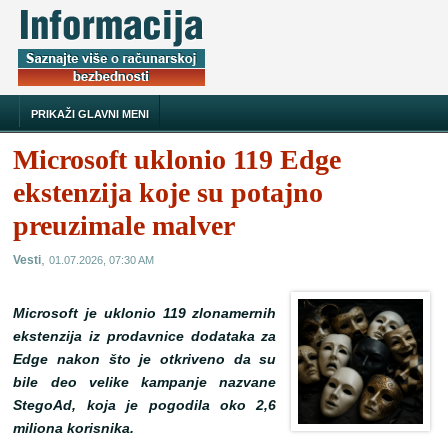
PRIKAŽI GLAVNI MENI
Microsoft uklonio 119 Edge
ekstenzija koje su potajno
preuzimale malver
,
Vesti
01.07.2026, 07:30 AM
Microsoft je uklonio 119 zlonamernih
ekstenzija iz prodavnice dodataka za
Edge nakon što je otkriveno da su
bile deo velike kampanje nazvane
StegoAd, koja je pogodila oko 2,6
miliona korisnika.