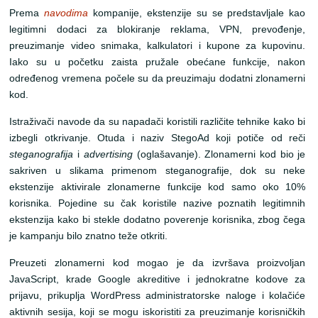
Prema
navodima
kompanije, ekstenzije su se predstavljale kao
legitimni dodaci za blokiranje reklama, VPN, prevođenje,
preuzimanje video snimaka, kalkulatori i kupone za kupovinu.
Iako su u početku zaista pružale obećane funkcije, nakon
određenog vremena počele su da preuzimaju dodatni zlonamerni
kod.
Istraživači navode da su napadači koristili različite tehnike kako bi
izbegli otkrivanje. Otuda i naziv StegoAd koji potiče od reči
steganografija
i
advertising
(oglašavanje). Zlonamerni kod bio je
sakriven u slikama primenom steganografije, dok su neke
ekstenzije aktivirale zlonamerne funkcije kod samo oko 10%
korisnika. Pojedine su čak koristile nazive poznatih legitimnih
ekstenzija kako bi stekle dodatno poverenje korisnika, zbog čega
je kampanju bilo znatno teže otkriti.
Preuzeti zlonamerni kod mogao je da izvršava proizvoljan
JavaScript, krade Google akreditive i jednokratne kodove za
prijavu, prikuplja WordPress administratorske naloge i kolačiće
aktivnih sesija, koji se mogu iskoristiti za preuzimanje korisničkih