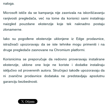
naloga.
Microsoft ističe da se kampanja nije zasnivala na iskorišćavanju
ranjivosti pregledača, već na tome da korisnici sami instaliraju
naizgled pouzdane ekstenzije koje tek naknadno postaju
zlonamerne.
Iako su pogođene ekstenzije uklonjene iz Edge prodavnice,
istraživači upozoravaju da se iste tehnike mogu primeniti i na
druge pregledače zasnovane na Chromium platformi.
Korisnicima se preporučuje da redovno proveravaju instalirane
ekstenzije, uklone one koje ne koriste i dodatke instaliraju
isključivo od proverenih autora. Stručnjaci takođe upozoravaju da
ni zvanične prodavnice dodataka ne predstavljaju apsolutnu
garanciju bezbednosti.