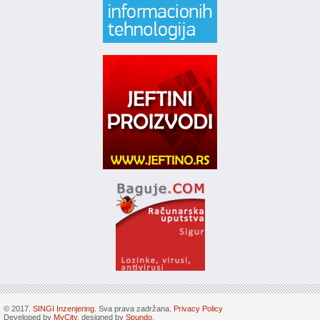
© 2017.
SINGI Inzenjering
. Sva prava zadržana.
Privacy Policy
Developed by
MyCity
, designed by
Spundo
.