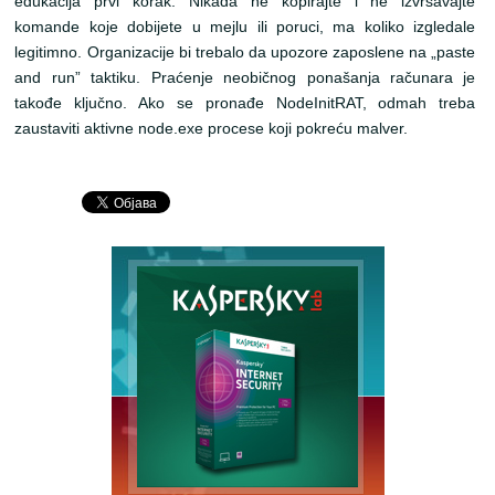
edukacija prvi korak. Nikada ne kopirajte i ne izvršavajte
komande koje dobijete u mejlu ili poruci, ma koliko izgledale
legitimno. Organizacije bi trebalo da upozore zaposlene na „paste
and run” taktiku. Praćenje neobičnog ponašanja računara je
takođe ključno. Ako se pronađe NodeInitRAT, odmah treba
zaustaviti aktivne node.exe procese koji pokreću malver.