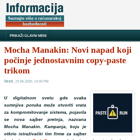
PRIKAŽI GLAVNI MENI
Mocha Manakin: Novi napad koji
počinje jednostavnim copy-paste
trikom
,
Vesti
23.06.2025, 14:00 PM
U digitalnom svetu gde svaka
sumnjiva poruka može otvoriti vrata
za kompromitovanje sistema, pojavila
se nova sajber pretnja, nazvana
Mocha Manakin. Kampanja, koju je
otkrio istraživački tim firme za sajber