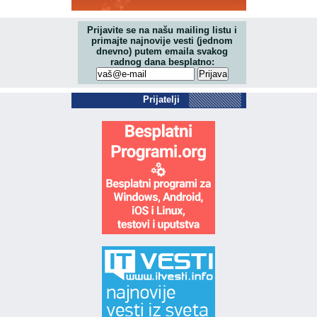
Prijavite se na našu mailing listu i
primajte najnovije vesti (jednom
dnevno) putem emaila svakog
radnog dana besplatno:
Prijatelji