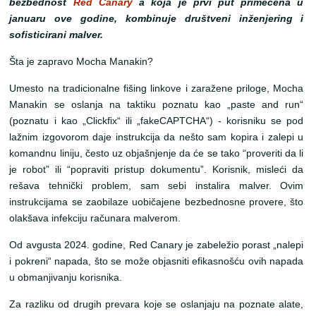
bezbednost
Red Canary
a koja je prvi put primećena u
januaru ove godine, kombinuje društveni inženjering i
sofisticirani malver.
Šta je zapravo Mocha Manakin?
Umesto na tradicionalne fišing linkove i zaražene priloge, Mocha
Manakin se oslanja na taktiku poznatu kao „paste and run“
(poznatu i kao „Clickfix“ ili „fakeCAPTCHA“) - korisniku se pod
lažnim izgovorom daje instrukcija da nešto sam kopira i zalepi u
komandnu liniju, često uz objašnjenje da će se tako “proveriti da li
je robot” ili “popraviti pristup dokumentu”. Korisnik, misleći da
rešava tehnički problem, sam sebi instalira malver. Ovim
instrukcijama se zaobilaze uobičajene bezbednosne provere, što
olakšava infekciju računara malverom.
Od avgusta 2024. godine, Red Canary je zabeležio porast „nalepi
i pokreni“ napada, što se može objasniti efikasnošću ovih napada
u obmanjivanju korisnika.
Za razliku od drugih prevara koje se oslanjaju na poznate alate,