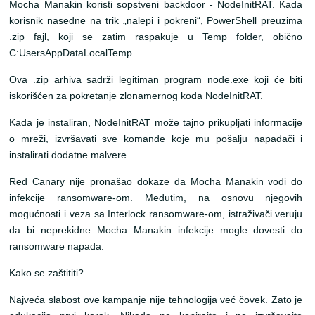
Mocha Manakin koristi sopstveni backdoor - NodeInitRAT. Kada
korisnik nasedne na trik „nalepi i pokreni“, PowerShell preuzima
.zip fajl, koji se zatim raspakuje u Temp folder, obično
C:UsersAppDataLocalTemp.
Ova .zip arhiva sadrži legitiman program node.exe koji će biti
iskorišćen za pokretanje zlonamernog koda NodeInitRAT.
Kada je instaliran, NodeInitRAT može tajno prikupljati informacije
o mreži, izvršavati sve komande koje mu pošalju napadači i
instalirati dodatne malvere.
Red Canary nije pronašao dokaze da Mocha Manakin vodi do
infekcije ransomware-om. Međutim, na osnovu njegovih
mogućnosti i veza sa Interlock ransomware-om, istraživači veruju
da bi neprekidne Mocha Manakin infekcije mogle dovesti do
ransomware napada.
Kako se zaštititi?
Najveća slabost ove kampanje nije tehnologija već čovek. Zato je