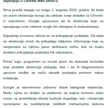
objavljuju u Chrome Web Store-u.
Nova pravila stupaju na snagu 1. avgusta 2026. godine, do kada
svi autori ekstenzija moraju da usklade svoje dodatke za Chrome.
U suprotnom, Google upozorava da bi ekstenzije koje ne
ispunjavaju nove zahteve mogle biti uklonjene ili sankcionisane.
Najvažnija promena odnosi se na prikupljanje podataka. Od sada
će ekstenzije smeti da prikupljaju isključivo informacije koje su
neophodne za njihovu jasno definisanu svrhu, dok će svako
dodatno prikupljanje podataka biti zabranjeno.
Pored toga, programeri će morati jasno da obaveste korisnike
koje podatke ekstenzija prikuplja, kao i da ih blagovremeno
upozore ukoliko se način obrade podataka promeni nakon
instalacije.
Google je istovremeno zabranio čitave kategorije ekstenzija.
Među njima su dodaci za platforme na kojima korisnici ulažu
novac na predviđanje ishoda budućih događaja, kao i ekstenzije
namenjene za zaobilaženje zaštitnih mehanizama sistema