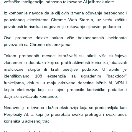
veštačke inteligencije, odnosno takozvane AI jailbreak alate.
Iz kompanije navode da je cilj ovih izmena očuvanje bezbednog i
pouzdanog ekosistema Chrome Web Store-a, uz veću zaštitu
privatnosti korisnika i odgovornije rukovanje njihovim podacima.
Ove promene dolaze nakon više bezbednosnih incidenata
povezanih sa Chrome ekstenzijama.
Tokom prethodnih meseci istraživači su otkrili više slučajeva
zlonamernih dodataka koji su pratili aktivnosti korisnika, ubacivali
maliciozne skripte ili krali osetljive podatke. U aprilu je
identifikovano 108 ekstenzija sa ugrađenim "backdoor"
funkcijama, dok su u maju otkrivene desetine lažnih AI, VPN i
kripto ekstenzija koje su tajno prenosile korisničke podatke i
daljinski izvršavale komande.
Nedavno je otkrivena i lažna ekstenzija koja se predstavljala kao
Perplexity AI, a koja je presretala svaku pretragu i svaki unos
korisnika u adresnoj traci.