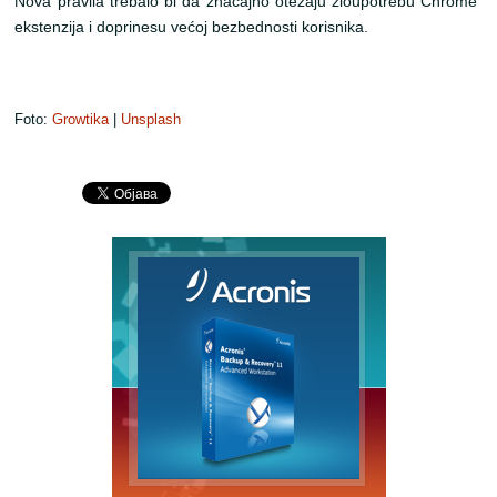
Nova pravila trebalo bi da značajno otežaju zloupotrebu Chrome
ekstenzija i doprinesu većoj bezbednosti korisnika.
Foto:
Growtika
|
Unsplash